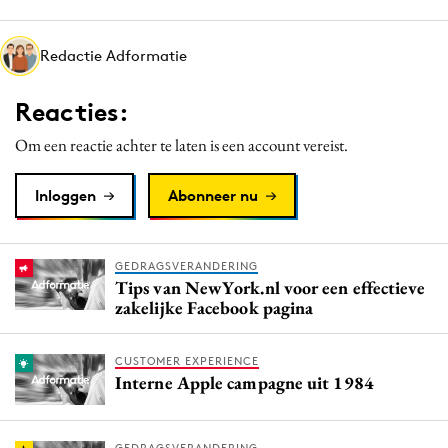
Media
Merkstrategie
Redactie Adformatie
PR
Reacties:
Programmatic
Purpose Marketing
Om een reactie achter te laten is een account vereist.
Reputatie & crisis
Inloggen
Abonneer nu
GEDRAGSVERANDERING
Tips van NewYork.nl voor een effectieve
zakelijke Facebook pagina
CUSTOMER EXPERIENCE
Interne Apple campagne uit 1984