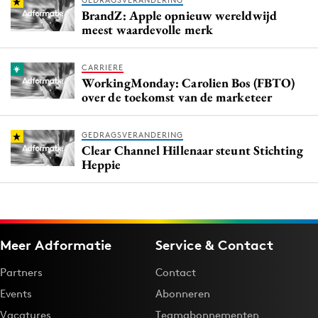
GEDRAGSVERANDERING
BrandZ: Apple opnieuw wereldwijd
meest waardevolle merk
CARRIERE
WorkingMonday: Carolien Bos (FBTO)
over de toekomst van de marketeer
GEDRAGSVERANDERING
Clear Channel Hillenaar steunt Stichting
Heppie
Meer Adformatie
Service & Contact
Partners
Contact
Events
Abonneren
Vacatures
Teamabonnementen