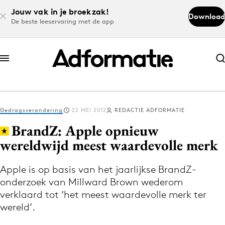
Jouw vak in je broekzak!
Download
De beste leeservaring met de app
Abonneer nu
Abonneer nu
Gedragsverandering
22 MEI 2012
REDACTIE ADFORMATIE
Log in
BrandZ: Apple opnieuw
wereldwijd meest waardevolle merk
Download de app
Volg het laatste nieuws via de Adformatie
Apple is op basis van het jaarlijkse BrandZ-
onderzoek van Millward Brown wederom
Nieuws app
verklaard tot ‘het meest waardevolle merk ter
wereld’.