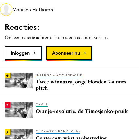
Media
Maarten Hafkamp
Merkstrategie
Reacties:
PR
Programmatic
Om een reactie achter te laten is een account vereist.
Purpose Marketing
Inloggen
Abonneer nu
Reputatie & crisis
INTERNE COMMUNICATIE
Twee winnaars Jonge Honden 24 uurs
pitch
CRAFT
Oranje-revolutie, de Timosjenko-pruik
GEDRAGSVERANDERING
Centercom wint aanbesteding