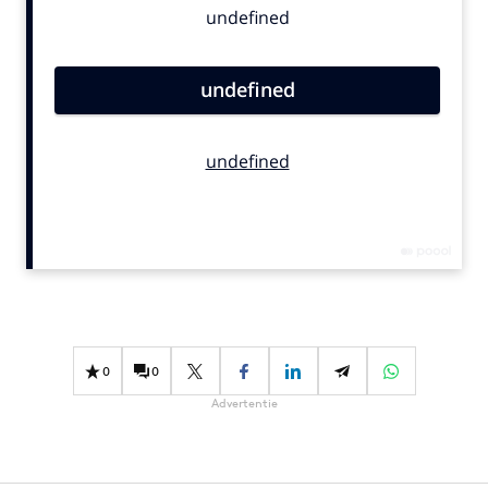
Bureaus
Campagnes
Carriere
Contentmarketing
Craft
Customer Experience
Data & Insights
Design
Digital transformation
Diversiteit
Effectiviteit
0
0
Gedragsverandering
Advertentie
Influencer marketing
Interne communicatie
Martech