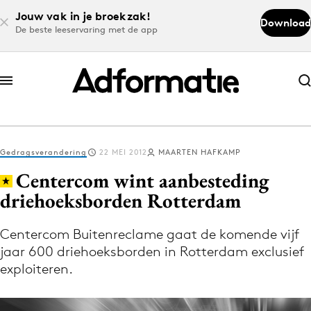
Jouw vak in je broekzak!
Download
De beste leeservaring met de app
Abonneer nu
Abonneer nu
Gedragsverandering
22 MEI 2012
MAARTEN HAFKAMP
Log in
Centercom wint aanbesteding
driehoeksborden Rotterdam
Download de app
Volg het laatste nieuws via de Adformatie
Centercom Buitenreclame gaat de komende vijf
jaar 600 driehoeksborden in Rotterdam exclusief
Nieuws app
exploiteren.