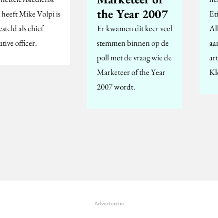
the Year 2007
 heeft Mike Volpi is
Et
steld als chief
Er kwamen dit keer veel
Al
tive officer.
stemmen binnen op de
aa
poll met de vraag wie de
ar
Marketeer of the Year
Kl
2007 wordt.
Advertentie