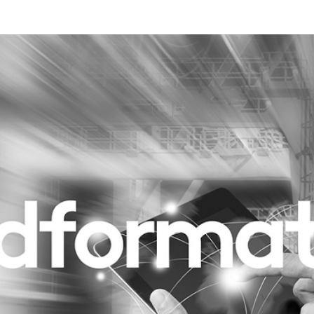
Programmatic
ering
Purpose Marketing
keting
Reputatie & crisis
nicatie