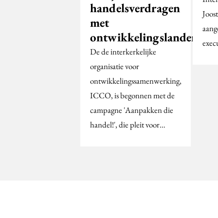
handelsverdragen
Joost
met
aange
ontwikkelingslanden
execu
De de interkerkelijke
organisatie voor
ontwikkelingssamenwerking,
ICCO, is begonnen met de
campagne 'Aanpakken die
handel!', die pleit voor…