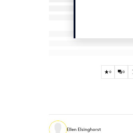
0
0
Ellen Elsinghorst