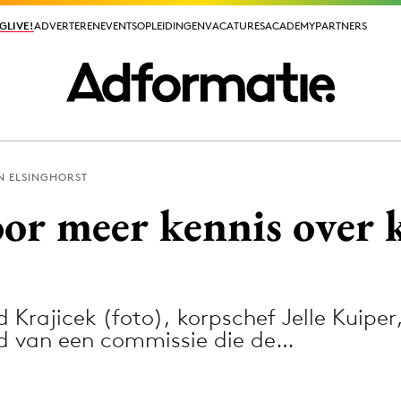
GLIVE!
GLIVE!
ADVERTEREN
ADVERTEREN
EVENTS
EVENTS
OPLEIDINGEN
OPLEIDINGEN
VACATURES
VACATURES
ACADEMY
ACADEMY
PARTNERS
PARTNERS
N ELSINGHORST
ieuws app
or meer kennis over
 Krajicek (foto), korpschef Jelle Kuipe
Media
lid van een commissie die de…
ormation
Merkstrategie
PR