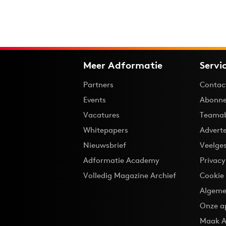
Meer Adformatie
Servi
Partners
Contac
Events
Abonne
Vacatures
Teama
Whitepapers
Advert
Nieuwsbrief
Veelge
Adformatie Academy
Privac
Volledig Magazine Archief
Cookie
Algeme
Onze a
Maak A