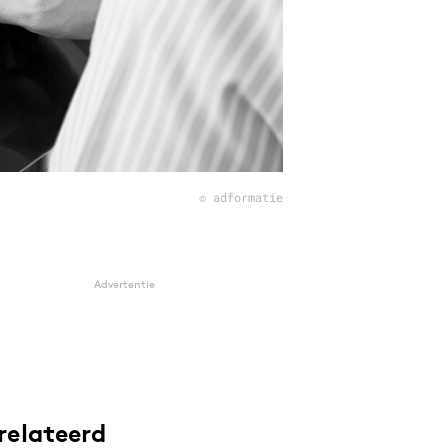
© adformatie
Advertentie
relateerd