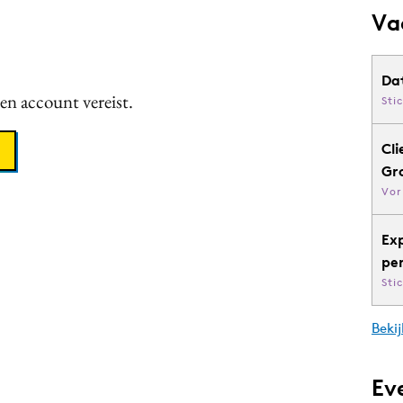
Va
Da
een account vereist.
Sti
Cli
Gr
Vor
Ex
pe
Sti
Bekij
Ev