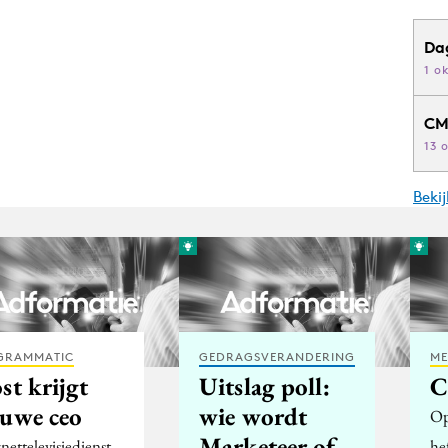
Da
1 o
CM
13 
Beki
GRAMMATIC
GEDRAGSVERANDERING
ME
st krijgt
Uitslag poll:
C
euwe ceo
wie wordt
Op
Marketeer of
nettelevisiedienst
he