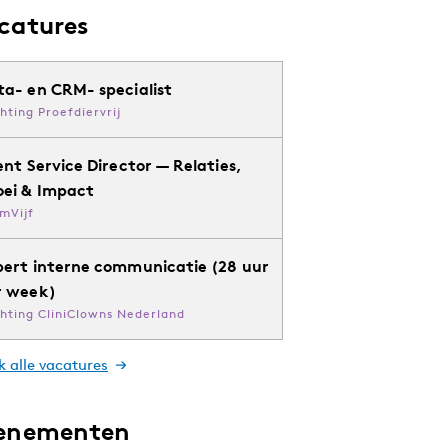
catures
ta- en CRM- specialist
chting Proefdiervrij
ent Service Director — Relaties,
oei & Impact
mVijf
pert interne communicatie (28 uur
r week)
chting CliniClowns Nederland
k alle vacatures
enementen