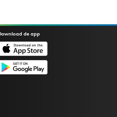
Download de
app