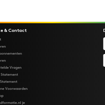
ce & Contact
t
ren
bonnementen
eren
stelde Vragen
y Statement
 Statement
ne Voorwaarden
pp
dformatie.nl je