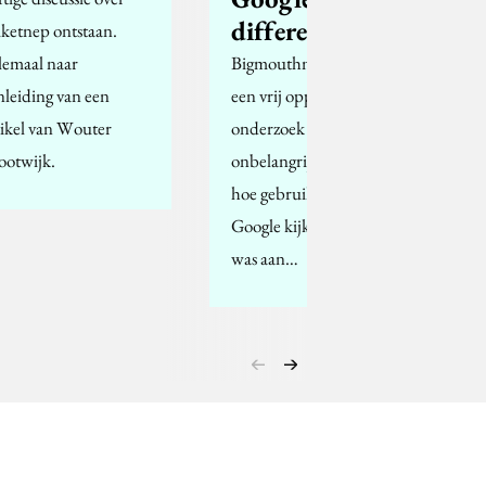
differently'
iketnep ontstaan.
lemaal naar
Bigmouthmedia heeft
nleiding van een
een vrij oppervlakkig
tikel van Wouter
onderzoek (maar niet
ootwijk.
onbelangrijk?) gedaan
hoe gebruikers naar
Google kijken. De vraag
was aan…