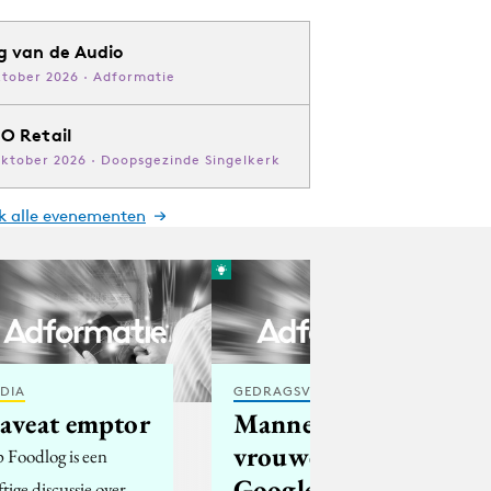
g van de Audio
ktober 2026 · Adformatie
O Retail
oktober 2026 · Doopsgezinde Singelkerk
jk alle evenementen
DIA
GEDRAGSVERANDERING
aveat emptor
Mannen en
vrouwen 'view
 Foodlog is een
Google
ftige discussie over