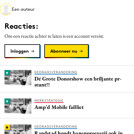
Media
Een auteur
Merkstrategie
Reacties:
PR
Programmatic
Om een reactie achter te laten is een account vereist.
Purpose Marketing
Inloggen
Abonneer nu
Reputatie & crisis
GEDRAGSVERANDERING
Dé Grote Donorshow een briljante pr-
stunt!!
MERKSTRATEGIE
Amp'd Mobile failliet
GEDRAGSVERANDERING
Randstad houdt banenproeverij ook in