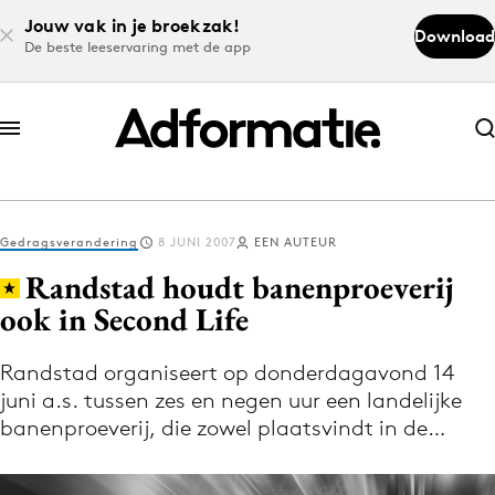
Jouw vak in je broekzak!
Download
De beste leeservaring met de app
Abonneer nu
Abonneer nu
Gedragsverandering
8 JUNI 2007
EEN AUTEUR
Log in
Randstad houdt banenproeverij
ook in Second Life
Download de app
Volg het laatste nieuws via de Adformatie
Randstad organiseert op donderdagavond 14
juni a.s. tussen zes en negen uur een landelijke
Nieuws app
banenproeverij, die zowel plaatsvindt in de…