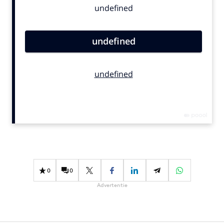
Bureaus
Campagnes
Carriere
Contentmarketing
Craft
Customer Experience
Data & Insights
Design
Digital transformation
Diversiteit
Effectiviteit
0
0
Gedragsverandering
Advertentie
Influencer marketing
Interne communicatie
Martech