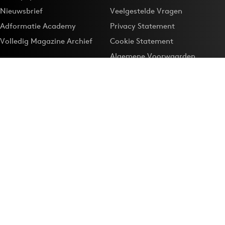
Nieuwsbrief
Veelgestelde Vragen
Adformatie Academy
Privacy Statement
Volledig Magazine Archief
Cookie Statement
Algemene Voorwaarden
Onze app
Maak Adformatie.nl je
Google-favoriet
Privacyinstellingen
Download de
Adformatie Nieuws App