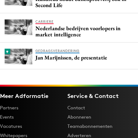
Second Life
CARRIERE
Nederlandse bedrijven voorlopers in
market intelligence
GEDRAGSVERANDERING
Jan Marijnissen, de presentatie
Meer Adformatie
Service & Contact
Partners
Contact
Events
Abonneren
Vacatures
Teamabonnementen
Whitepapers
Adverteren