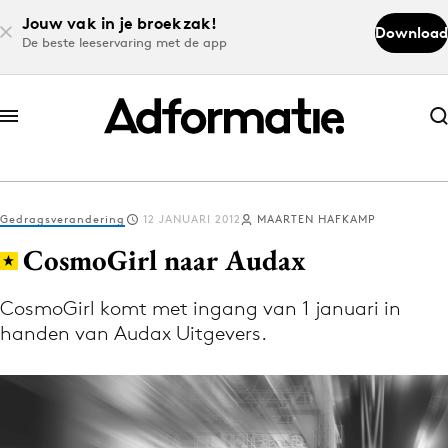
Jouw vak in je broekzak!
Download
De beste leeservaring met de app
Abonneer nu
Abonneer nu
Gedragsverandering
12 JANUARI 2012
MAARTEN HAFKAMP
Log in
CosmoGirl naar Audax
CosmoGirl komt met ingang van 1 januari in
Download de app
handen van Audax Uitgevers.
Volg het laatste nieuws via de Adformatie
Nieuws app