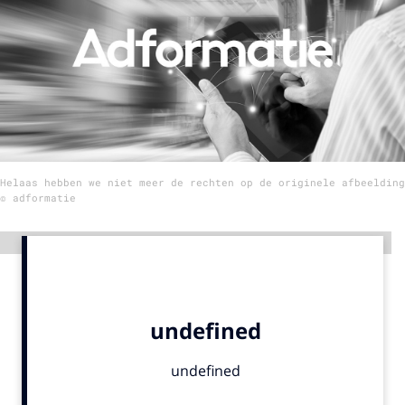
Menu
Home
9 sept: GenAI-training
12 nov: MarketingLive!
Helaas hebben we niet meer de rechten op de originele afbeelding
Adverteren
© adformatie
Events
Opleidingen
Advertentie
Vacatures
Academy
Partners
Topics
Artificial Intelligence