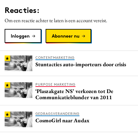
Media
Reacties:
Merkstrategie
Om een reactie achter te laten is een account vereist.
PR
Programmatic
Inloggen
Abonneer nu
Purpose Marketing
Reputatie & crisis
CONTENTMARKETING
Stuntacties auto-importeurs door crisis
PURPOSE MARKETING
‘Plaszakgate NS’ verkozen tot De
Communicatieblunder van 2011
GEDRAGSVERANDERING
CosmoGirl naar Audax