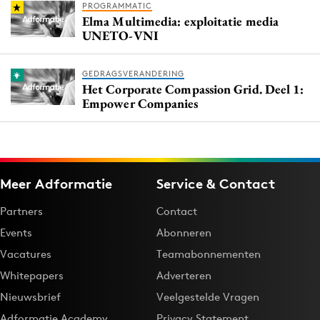
PROGRAMMATIC
Elma Multimedia: exploitatie media
UNETO-VNI
GEDRAGSVERANDERING
Het Corporate Compassion Grid. Deel 1:
Empower Companies
Meer Adformatie
Service & Contact
Partners
Contact
Events
Abonneren
Vacatures
Teamabonnementen
Whitepapers
Adverteren
Nieuwsbrief
Veelgestelde Vragen
Adformatie Academy
Privacy Statement