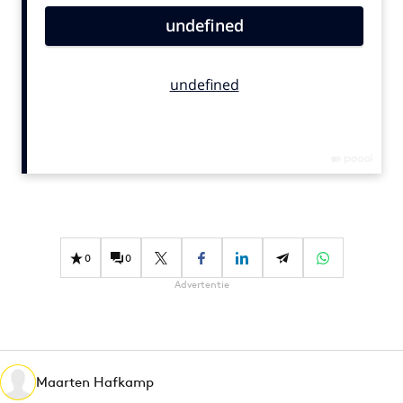
Bureaus
Campagnes
Carriere
Contentmarketing
Craft
Customer Experience
Data & Insights
Design
Digital transformation
0
0
Diversiteit
Advertentie
Effectiviteit
Gedragsverandering
Influencer marketing
Interne communicatie
Maarten Hafkamp
Martech