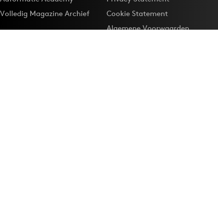
Volledig Magazine Archief
Cookie Statement
Algemene Voorwaarden
Onze app
Maak Adformatie.nl je
Google-favoriet
Privacyinstellingen
Download de
Adformatie Nieuws App