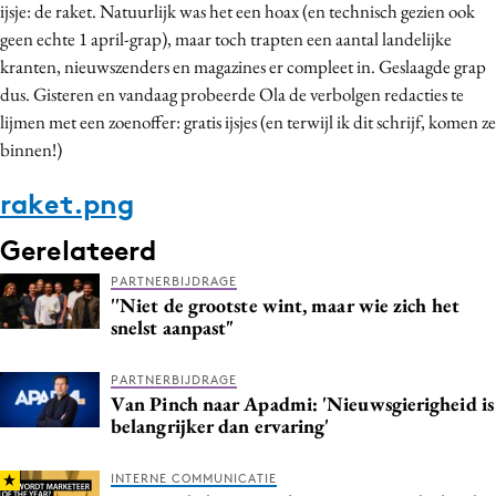
ijsje: de raket. Natuurlijk was het een hoax (en technisch gezien ook
geen echte 1 april-grap), maar toch trapten een aantal landelijke
kranten, nieuwszenders en magazines er compleet in. Geslaagde grap
dus. Gisteren en vandaag probeerde Ola de verbolgen redacties te
lijmen met een zoenoffer: gratis ijsjes (en terwijl ik dit schrijf, komen ze
binnen!)
raket.png
Gerelateerd
PARTNERBIJDRAGE
''Niet de grootste wint, maar wie zich het
snelst aanpast"
PARTNERBIJDRAGE
Van Pinch naar Apadmi: 'Nieuwsgierigheid is
belangrijker dan ervaring'
INTERNE COMMUNICATIE