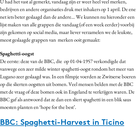
U had het vast al gemerkt, vandaag zijn er weer heel veel merken,
Bureaus
bedrijven en andere organisaties druk met inhakers op 1 april. De ene
Campagnes
net iets beter geslaagd dan de andere… We kunnen nu hieronder een
lijst maken van alle grappen die vandaag (of een week eerder) voorbij
Carriere
zijn gekomen op social media, maar liever verzamelen we de leukste,
Contentmarketing
meest geslaagde grappen van merken ooit gemaakt:
Craft
Customer Experience
Spaghetti-oogst
De eerste: deze van de BBC, die op 01-04-1957 verkondigde dat
Data & Insights
vanwege een zeer milde winter spaghetti-oogst rondom het meer van
Design
Lugano zeer geslaagd was. In een filmpje voerden ze Zwitserse boeren
Digital transformation
op die slierten oogstten uit bomen. Veel mensen belden met de BBC
Diversiteit
met de vraag of deze bomen ook in Engeland te verkrijgen waren. De
Effectiviteit
BBC gaf als antwoord dat ze dan een sliert spaghetti in een blik saus
moesten planten en ‘hope for the best’.
Gedragsverandering
Influencer marketing
BBC: Spaghetti-Harvest in Ticino
Interne communicatie
Martech