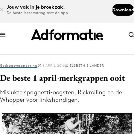
Jouw vak in je broekzak!
Download
De beste leeservaring met de app
Abonneer nu
Abonneer nu
Gedragsverandering
1 APRIL 2016
ELSBETH EILANDER
Log in
De beste 1 april-merkgrappen ooit
Mislukte spaghetti-oogsten, Rickrolling en de
Download de app
Whopper voor linkshandigen.
Volg het laatste nieuws via de Adformatie
Nieuws app