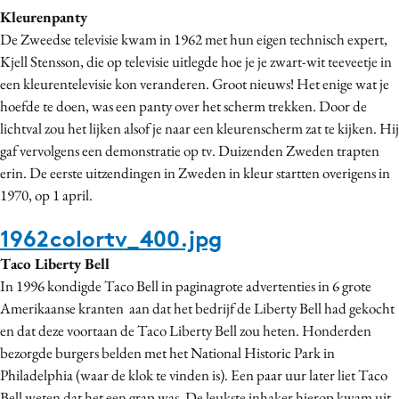
Kleurenpanty
Media
De Zweedse televisie kwam in 1962 met hun eigen technisch expert,
Merkstrategie
Kjell Stensson, die op televisie uitlegde hoe je je zwart-wit teeveetje in
PR
een kleurentelevisie kon veranderen. Groot nieuws! Het enige wat je
Programmatic
hoefde te doen, was een panty over het scherm trekken. Door de
Purpose Marketing
lichtval zou het lijken alsof je naar een kleurenscherm zat te kijken. Hij
gaf vervolgens een demonstratie op tv. Duizenden Zweden trapten
Reputatie & crisis
erin. De eerste uitzendingen in Zweden in kleur startten overigens in
1970, op 1 april.
1962colortv_400.jpg
Taco Liberty Bell
In 1996 kondigde Taco Bell in paginagrote advertenties in 6 grote
Amerikaanse kranten aan dat het bedrijf de Liberty Bell had gekocht
en dat deze voortaan de Taco Liberty Bell zou heten. Honderden
bezorgde burgers belden met het National Historic Park in
Philadelphia (waar de klok te vinden is). Een paar uur later liet Taco
Bell weten dat het een grap was. De leukste inhaker hierop kwam uit