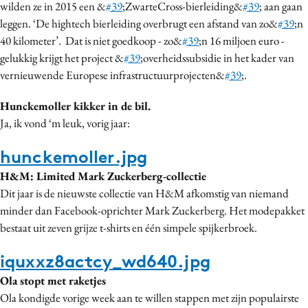
wilden ze in 2015 een &
#39
;ZwarteCross-bierleiding&
#39
; aan gaan
leggen. ‘De hightech bierleiding overbrugt een afstand van zo&
#39
;n
40 kilometer’. ​ Dat is niet goedkoop - zo&
#39
;n 16 miljoen euro -
gelukkig krijgt het project &
#39
;overheidssubsidie in het kader van
vernieuwende Europese infrastructuurprojecten&
#39
;.
Hunckemoller kikker in de bil.
Ja, ik vond ‘m leuk, vorig jaar:
hunckemoller.jpg
H&M: Limited Mark Zuckerberg-collectie
Dit jaar is de nieuwste collectie van H&M afkomstig van niemand
minder dan Facebook-oprichter Mark Zuckerberg. Het modepakket
bestaat uit zeven grijze t-shirts en één simpele spijkerbroek.
iquxxz8actcy_wd640.jpg
Ola stopt met raketjes
Ola kondigde vorige week aan te willen stappen met zijn populairste