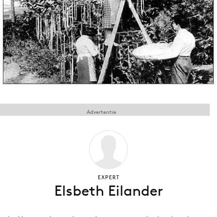
Menu
Home
9 sept: GenAI-training
12 nov: MarketingLive!
Adverteren
Advertentie
Events
Opleidingen
Vacatures
Academy
Partners
EXPERT
Elsbeth Eilander
Topics
Artificial Intelligence