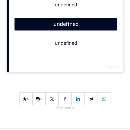
Bureaus
Campagnes
Carriere
Contentmarketing
Craft
Customer Experience
Data & Insights
Design
Digital transformation
Diversiteit
Effectiviteit
0
0
Gedragsverandering
Advertentie
Influencer marketing
Interne communicatie
Martech