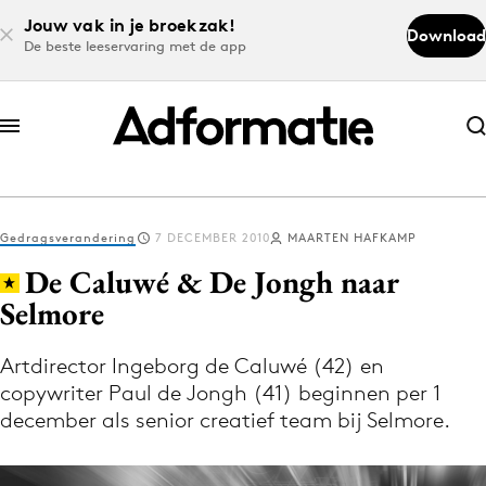
Jouw vak in je broekzak!
Download
De beste leeservaring met de app
Abonneer nu
Abonneer nu
Gedragsverandering
7 DECEMBER 2010
MAARTEN HAFKAMP
Log in
De Caluwé & De Jongh naar
Selmore
Download de app
Volg het laatste nieuws via de Adformatie
Artdirector Ingeborg de Caluwé (42) en
copywriter Paul de Jongh (41) beginnen per 1
Nieuws app
december als senior creatief team bij Selmore.