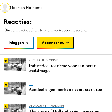
Media
Maarten Hafkamp
Merkstrategie
Reacties:
PR
Programmatic
Om een reactie achter te laten is een account vereist.
Purpose Marketing
Inloggen
Abonneer nu
Reputatie & crisis
REPUTATIE & CRISIS
Industrieel toerisme voor een beter
stadsimago
PR
Aandeel eigen merken neemt sterk toe
GEDRAGSVERANDERING
The voice of Holland krijgt magazine