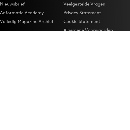
Nieuwsbrief
Veelgestelde Vragen
Adformatie Academy
Privacy Statement
Volledig Magazine Archief
Cookie Statement
Algemene Voorwaarden
Onze app
Maak Adformatie.nl je
Google-favoriet
Privacyinstellingen
Download de
Adformatie Nieuws App