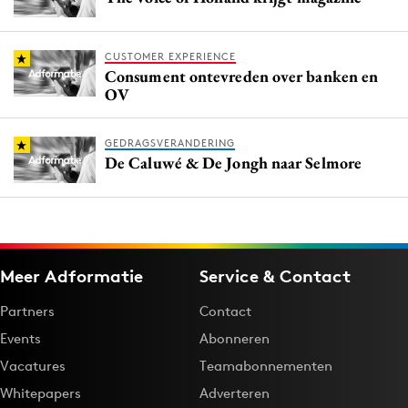
CUSTOMER EXPERIENCE
Consument ontevreden over banken en
OV
GEDRAGSVERANDERING
De Caluwé & De Jongh naar Selmore
Meer Adformatie
Service & Contact
Partners
Contact
Events
Abonneren
Vacatures
Teamabonnementen
Whitepapers
Adverteren