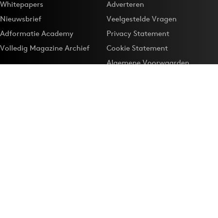
Whitepapers
Adverteren
Nieuwsbrief
Veelgestelde Vragen
Adformatie Academy
Privacy Statement
Volledig Magazine Archief
Cookie Statement
Algemene Voorwaarden
Onze app
Maak Adformatie.nl je
Google-favoriet
Privacyinstellingen
Download de
Adformatie Nieuws App