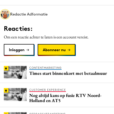
Media
Merkstrategie
Redactie Adformatie
PR
Reacties:
Programmatic
Purpose Marketing
Om een reactie achter te laten is een account vereist.
Reputatie & crisis
Inloggen
Abonneer nu
CONTENTMARKETING
Times start binnenkort met betaalmuur
CUSTOMER EXPERIENCE
Nog altijd kans op fusie RTV Noord-
Holland en AT5