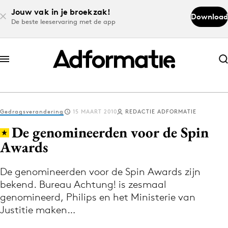
Jouw vak in je broekzak!
Download
De beste leeservaring met de app
Abonneer nu
Abonneer nu
Gedragsverandering
15 MAART 2010
REDACTIE ADFORMATIE
Log in
De genomineerden voor de Spin
Awards
Download de app
Volg het laatste nieuws via de Adformatie
De genomineerden voor de Spin Awards zijn
bekend. Bureau Achtung! is zesmaal
Nieuws app
genomineerd, Philips en het Ministerie van
Justitie maken…