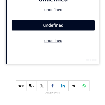
Bureaus
Campagnes
Carriere
Contentmarketing
Craft
Customer Experience
Data & Insights
Design
Digital transformation
Diversiteit
Effectiviteit
Gedragsverandering
0
0
Influencer marketing
Advertentie
Interne communicatie
Martech