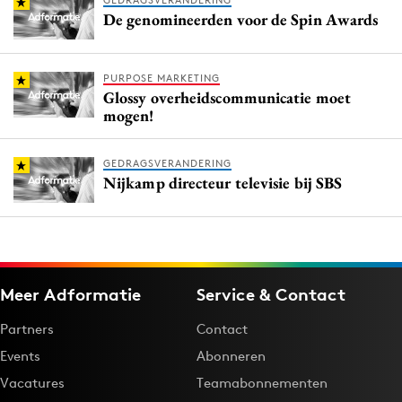
GEDRAGSVERANDERING
De genomineerden voor de Spin Awards
PURPOSE MARKETING
Glossy overheidscommunicatie moet
mogen!
GEDRAGSVERANDERING
Nijkamp directeur televisie bij SBS
Meer Adformatie
Service & Contact
Partners
Contact
Events
Abonneren
Vacatures
Teamabonnementen