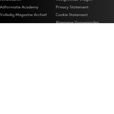
Adformatie Academy
Privacy Statement
Volledig Magazine Archief
Cookie Statement
Algemene Voorwaarden
Onze app
Maak Adformatie.nl je
Google-favoriet
Privacyinstellingen
Download de
Adformatie Nieuws App