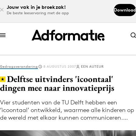
Jouw vak in je broekzak!
Download
De beste leeservaring met de app
Abonneer nu
Abonneer nu
Gedragsverandering
8 AUGUSTUS 2007
EEN AUTEUR
Log in
Delftse uitvinders 'icoontaal'
dingen mee naar innovatieprijs
Download de app
Volg het laatste nieuws via de Adformatie
Vier studenten van de TU Delft hebben een
‘icoontaal’ ontwikkeld, waarmee alle kinderen op
Nieuws app
de wereld met elkaar kunnen communiceren.…