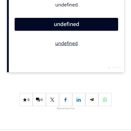
Bureaus
Campagnes
Carriere
Contentmarketing
Craft
Customer Experience
Data & Insights
Design
Digital transformation
Diversiteit
Effectiviteit
0
0
Gedragsverandering
Advertentie
Influencer marketing
Interne communicatie
Martech