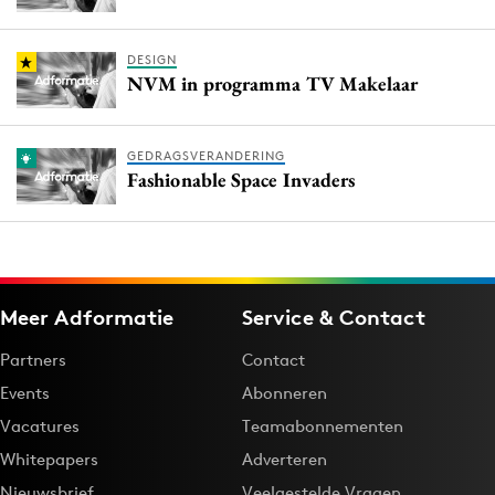
DESIGN
NVM in programma TV Makelaar
GEDRAGSVERANDERING
Fashionable Space Invaders
Meer Adformatie
Service & Contact
Partners
Contact
Events
Abonneren
Vacatures
Teamabonnementen
Whitepapers
Adverteren
Nieuwsbrief
Veelgestelde Vragen