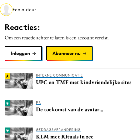
Media
Een auteur
Merkstrategie
Reacties:
PR
Programmatic
Om een reactie achter te laten is een account vereist.
Purpose Marketing
Inloggen
Abonneer nu
Reputatie & crisis
INTERNE COMMUNICATIE
UPC en TMF met kindvriendelijke sites
PR
De toekomst van de avatar...
GEDRAGSVERANDERING
KLM met Rituals in zee