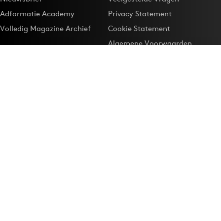
Adformatie Academy
Privacy Statement
Volledig Magazine Archief
Cookie Statement
Algemene Voorwaarden
Onze app
Maak Adformatie.nl je
Google-favoriet
Privacyinstellingen
Download de
Adformatie Nieuws App