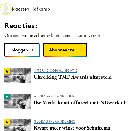
Media
Maarten Hafkamp
Merkstrategie
Reacties:
PR
Programmatic
Om een reactie achter te laten is een account vereist.
Purpose Marketing
Inloggen
Abonneer nu
Reputatie & crisis
INTERNE COMMUNICATIE
Uitreiking TMF Awards uitgesteld
GEDRAGSVERANDERING
Ilse Media komt officieel met NUwerk.nl
GEDRAGSVERANDERING
Kwart meer winst voor Schuitema