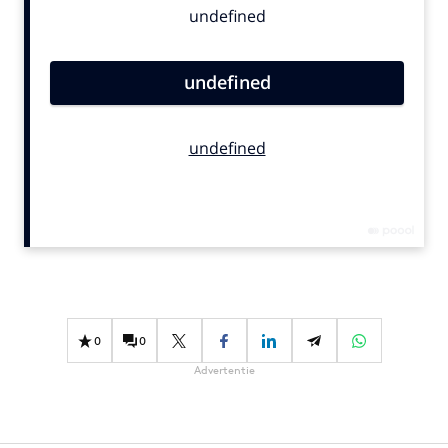
Bureaus
Campagnes
Carriere
Contentmarketing
Craft
Customer Experience
Data & Insights
Design
Digital transformation
Diversiteit
Effectiviteit
0
0
Gedragsverandering
Advertentie
Influencer marketing
Interne communicatie
Martech