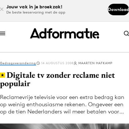
Jouw vak in je broekzak!
Download
De beste leeservaring met de app
Abonneer nu
Abonneer nu
Gedragsverandering
14 AUGUSTUS 2008
MAARTEN HAFKAMP
Log in
Digitale tv zonder reclame niet
populair
Download de app
Volg het laatste nieuws via de Adformatie
Reclamevrije televisie voor een extra bedrag kan
op weinig enthousiasme rekenen. Ongeveer een
Nieuws app
op de tien Nederlanders wil meer betalen voor…