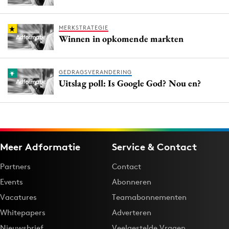
MERKSTRATEGIE
Winnen in opkomende markten
GEDRAGSVERANDERING
Uitslag poll: Is Google God? Nou en?
Meer Adformatie
Service & Contact
Partners
Contact
Events
Abonneren
Vacatures
Teamabonnementen
Whitepapers
Adverteren
Nieuwsbrief
Veelgestelde Vragen