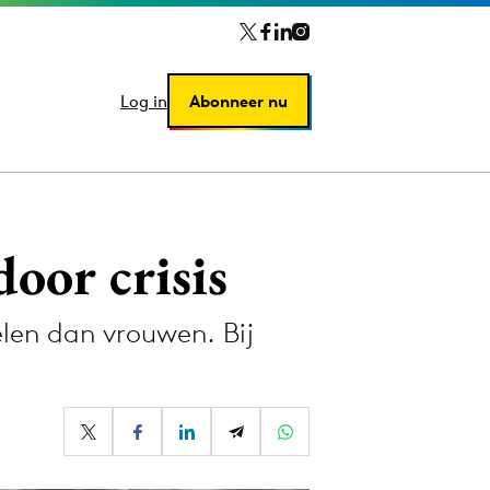
Log in
Log in
Abonneer nu
Abonneer nu
oor crisis
len dan vrouwen. Bij