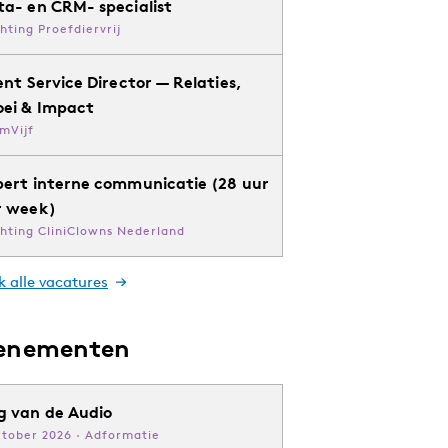
ta- en CRM- specialist
chting Proefdiervrij
ent Service Director — Relaties,
oei & Impact
mVijf
pert interne communicatie (28 uur
r week)
chting CliniClowns Nederland
k alle vacatures
enementen
g van de Audio
ktober 2026 · Adformatie