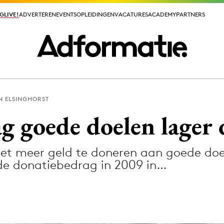
GLIVE!
GLIVE!
ADVERTEREN
ADVERTEREN
EVENTS
EVENTS
OPLEIDINGEN
OPLEIDINGEN
VACATURES
VACATURES
ACADEMY
ACADEMY
PARTNERS
PARTNERS
N ELSINGHORST
ieuws app
 goede doelen lager d
net meer geld te doneren aan goede doe
de donatiebedrag in 2009 in…
Media
ormation
Merkstrategie
PR