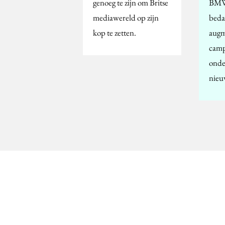
genoeg te zijn om Britse
BMW
mediawereld op zijn
beda
kop te zetten.
augm
camp
onde
nieu