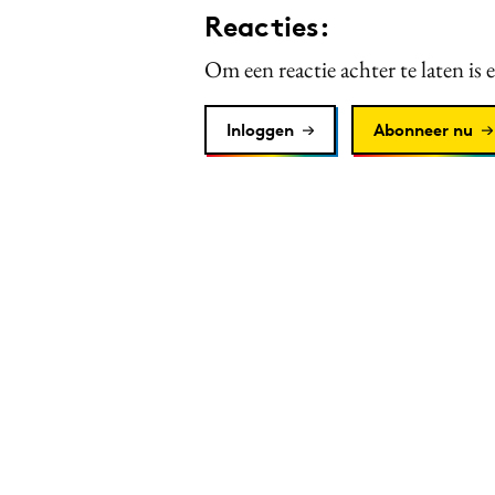
Reacties:
Om een reactie achter te laten is 
Inloggen
Abonneer nu