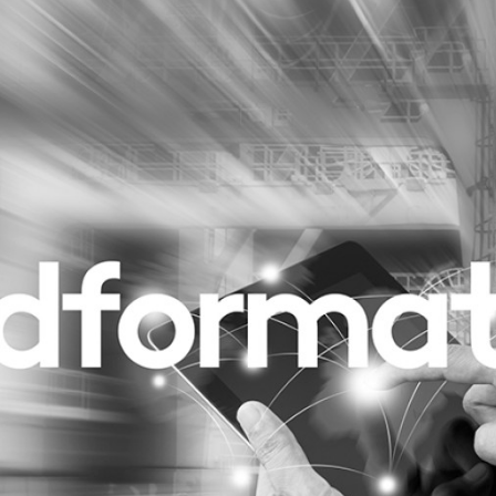
Programmatic
ering
Purpose Marketing
keting
Reputatie & crisis
nicatie