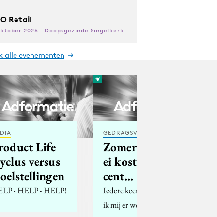
O Retail
oktober 2026 · Doopsgezinde Singelkerk
jk alle evenementen
DIA
GEDRAGSVERANDERING
roduct Life
ZomerMol: 1
yclus versus
ei kost 13
oelstellingen
cent...
LP - HELP - HELP!
Iedere keer verwonder
ik mij er weer over; het