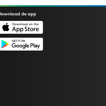
Download de
app