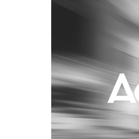
Carriere
Effectiviteit
Contentmarketing
Gedragsverand
Craft
Influencer mar
Customer Experience
Interne commu
Data & Insights
Martech