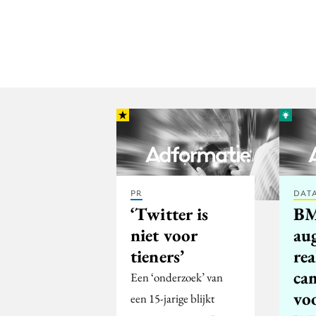
PR
DATA
‘Twitter is
B
niet voor
au
tieners’
rea
ca
Een ‘onderzoek’ van
vo
een 15-jarige blijkt