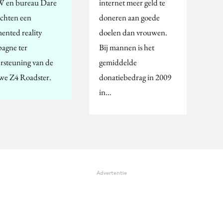
 en bureau Dare
internet meer geld te
chten een
doneren aan goede
ented reality
doelen dan vrouwen.
agne ter
Bij mannen is het
rsteuning van de
gemiddelde
we Z4 Roadster.
donatiebedrag in 2009
in…
Advertentie