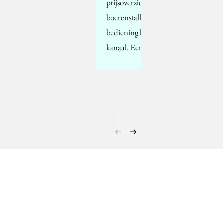
prijsoverzicht in het
boerenstalletje zonder
bediening langs het
kanaal. Een ei kost 13…