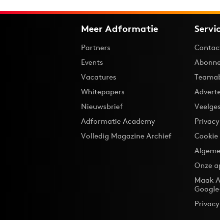
Meer Adformatie
Servi
Partners
Contac
Events
Abonne
Vacatures
Teama
Whitepapers
Advert
Nieuwsbrief
Veelge
Adformatie Academy
Privac
Volledig Magazine Archief
Cookie
Algeme
Onze a
Maak A
Google
Privacy