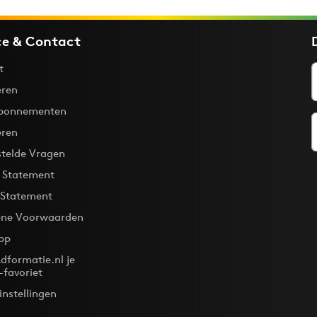
ce & Contact
t
ren
bonnementen
eren
stelde Vragen
y Statement
 Statement
ne Voorwaarden
pp
dformatie.nl je
-favoriet
instellingen