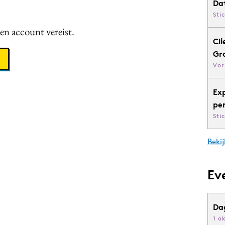
Da
Sti
een account vereist.
Cli
Gr
Vor
Ex
pe
Sti
Bekij
Ev
Da
1 o