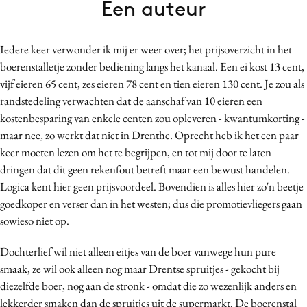
Een auteur
Bureaus
Campagnes
Iedere keer verwonder ik mij er weer over; het prijsoverzicht in het
Carriere
boerenstalletje zonder bediening langs het kanaal. Een ei kost 13 cent,
Contentmarketing
vijf eieren 65 cent, zes eieren 78 cent en tien eieren 130 cent. Je zou als
Craft
randstedeling verwachten dat de aanschaf van 10 eieren een
Customer Experience
kostenbesparing van enkele centen zou opleveren - kwantumkorting -
maar nee, zo werkt dat niet in Drenthe. Oprecht heb ik het een paar
Data & Insights
keer moeten lezen om het te begrijpen, en tot mij door te laten
Design
dringen dat dit geen rekenfout betreft maar een bewust handelen.
Digital transformation
Logica kent hier geen prijsvoordeel. Bovendien is alles hier zo'n beetje
Diversiteit
goedkoper en verser dan in het westen; dus die promotievliegers gaan
Effectiviteit
sowieso niet op.
Gedragsverandering
Dochterlief wil niet alleen eitjes van de boer vanwege hun pure
Influencer marketing
smaak, ze wil ook alleen nog maar Drentse spruitjes - gekocht bij
Interne communicatie
diezelfde boer, nog aan de stronk - omdat die zo wezenlijk anders en
Martech
lekkerder smaken dan de spruitjes uit de supermarkt. De boerenstal