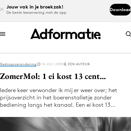
Jouw vak in je broekzak!
Download
De beste leeservaring met de app
Abonneer nu
Abonneer nu
Gedragsverandering
16 JULI 2009
EEN AUTEUR
Log in
ZomerMol: 1 ei kost 13 cent...
Iedere keer verwonder ik mij er weer over; het
Download de app
prijsoverzicht in het boerenstalletje zonder
Volg het laatste nieuws via de Adformatie
bediening langs het kanaal. Een ei kost 13…
Nieuws app