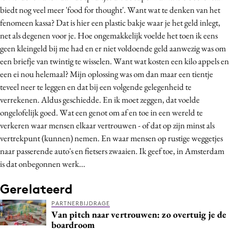
biedt nog veel meer 'food for thought'. Want wat te denken van het
Media
fenomeen kassa? Dat is hier een plastic bakje waar je het geld inlegt,
Merkstrategie
net als degenen voor je. Hoe ongemakkelijk voelde het toen ik eens
PR
geen kleingeld bij me had en er niet voldoende geld aanwezig was om
Programmatic
een briefje van twintig te wisselen. Want wat kosten een kilo appels en
Purpose Marketing
een ei nou helemaal? Mijn oplossing was om dan maar een tientje
teveel neer te leggen en dat bij een volgende gelegenheid te
Reputatie & crisis
verrekenen. Aldus geschiedde. En ik moet zeggen, dat voelde
ongelofelijk goed. Wat een genot om af en toe in een wereld te
verkeren waar mensen elkaar vertrouwen - of dat op zijn minst als
vertrekpunt (kunnen) nemen. En waar mensen op rustige weggetjes
naar passerende auto's en fietsers zwaaien. Ik geef toe, in Amsterdam
is dat onbegonnen werk...
Gerelateerd
PARTNERBIJDRAGE
Van pitch naar vertrouwen: zo overtuig je de
boardroom