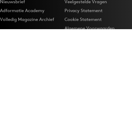
Nieuwsbrief
Veelgestelde Vragen
Adformatie Academy
Privacy Statement
Volledig Magazine Archief
Cookie Statement
Algemene Voorwaarden
Onze app
Maak Adformatie.nl je
Google-favoriet
Privacyinstellingen
Download de
Adformatie Nieuws App