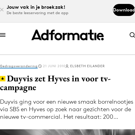
Jouw vak in je broekzak!
Download
De beste leeservaring met de app
Abonneer nu
Abonneer nu
Gedragsverandering
21 JUNI 2010
ELSBETH EILANDER
Log in
Duyvis zet Hyves in voor tv-
campagne
Download de app
Volg het laatste nieuws via de Adformatie
Duyvis ging voor een nieuwe smaak borrelnootjes
via SBS en Hyves op zoek naar gezichten voor de
Nieuws app
nieuwe tv-commercial. Het resultaat: 200…