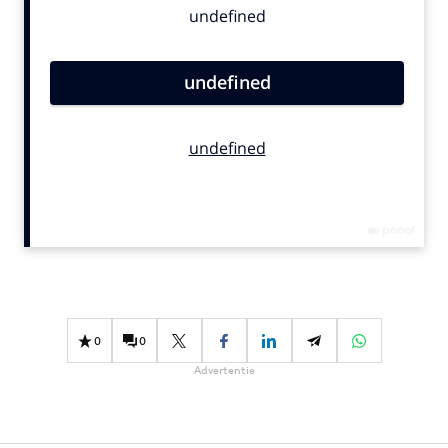
Bureaus
Campagnes
Carriere
Contentmarketing
Craft
Customer Experience
Data & Insights
Design
Digital transformation
Diversiteit
Effectiviteit
0
0
Gedragsverandering
Advertentie
Influencer marketing
Interne communicatie
Martech