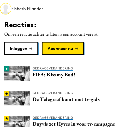
Media
Elsbeth Eilander
Merkstrategie
Reacties:
PR
Programmatic
Om een reactie achter te laten is een account vereist.
Purpose Marketing
Inloggen
Abonneer nu
Reputatie & crisis
GEDRAGSVERANDERING
FIFA: Kiss my Bud!
GEDRAGSVERANDERING
De Telegraaf komt met tv-gids
GEDRAGSVERANDERING
Duyvis zet Hyves in voor tv-campagne