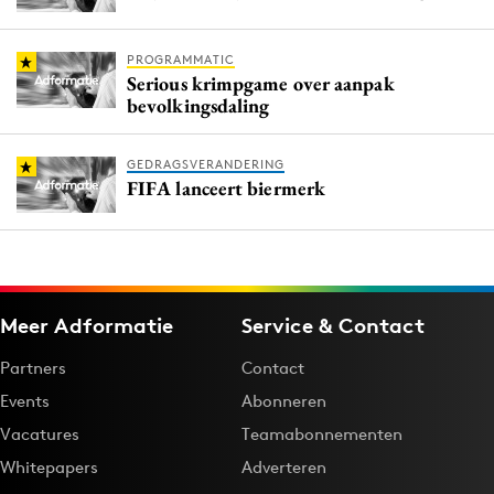
PROGRAMMATIC
Serious krimpgame over aanpak
bevolkingsdaling
GEDRAGSVERANDERING
FIFA lanceert biermerk
Meer Adformatie
Service & Contact
Partners
Contact
Events
Abonneren
Vacatures
Teamabonnementen
Whitepapers
Adverteren