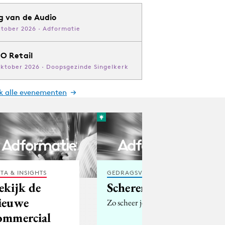
g van de Audio
ktober 2026 · Adformatie
O Retail
oktober 2026 · Doopsgezinde Singelkerk
jk alle evenementen
TA & INSIGHTS
GEDRAGSVERANDERING
ekijk de
Scheren
ieuwe
Zo scheer je met Schick.
ommercial