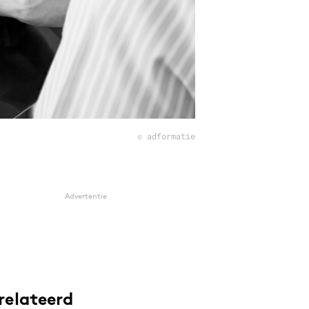
© adformatie
Advertentie
relateerd