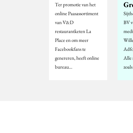
Gr
Ter promotie van het
online Paasassortiment
Sijt
van V&D
BV v
restaurantketen La
med
Place en om meer
Will
Facebookfans te
Adfo
genereren, heeft online
Alle
bureau…
zoal