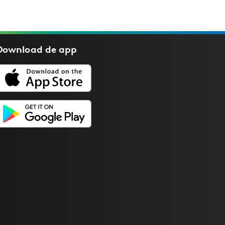
Download de
app