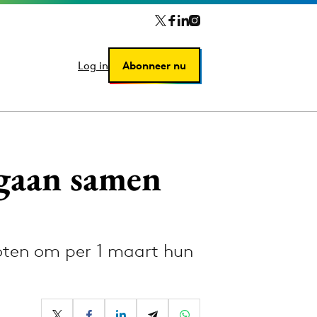
Log in
Log in
Abonneer nu
Abonneer nu
gaan samen
oten om per 1 maart hun