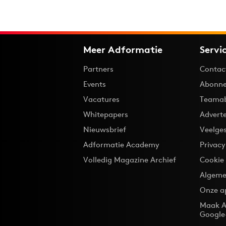
Meer Adformatie
Servi
Partners
Contac
Events
Abonne
Vacatures
Teama
Whitepapers
Advert
Nieuwsbrief
Veelge
Adformatie Academy
Privac
Volledig Magazine Archief
Cookie
Algeme
Onze a
Maak A
Google