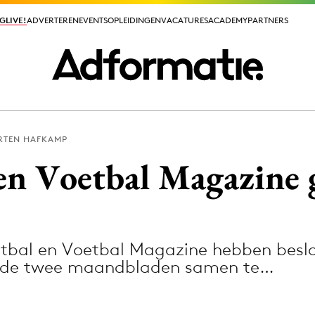
GLIVE!
GLIVE!
ADVERTEREN
ADVERTEREN
EVENTS
EVENTS
OPLEIDINGEN
OPLEIDINGEN
VACATURES
VACATURES
ACADEMY
ACADEMY
PARTNERS
PARTNERS
RTEN HAFKAMP
ieuws app
en Voetbal Magazine 
etbal en Voetbal Magazine hebben besl
Media
n de twee maandbladen samen te…
ormation
Merkstrategie
PR