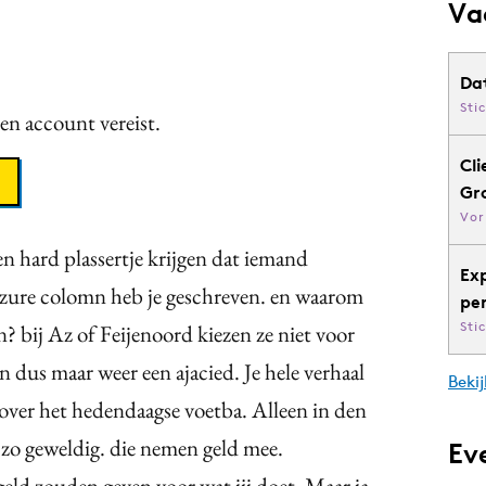
Va
Da
Sti
een account vereist.
Cli
Gr
Vor
n hard plassertje krijgen dat iemand
Ex
 zure colomn heb je geschreven. en waarom
pe
Sti
n? bij Az of Feijenoord kiezen ze niet voor
jn dus maar weer een ajacied. Je hele verhaal
Bekij
 over het hedendaagse voetba. Alleen in den
n zo geweldig. die nemen geld mee.
Ev
geld zouden geven voor wat jij doet. Maar ja