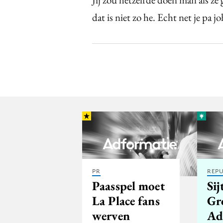
dat is niet zo he. Echt net je pa jo
PR
REPU
Paasspel moet
Si
La Place fans
Gr
werven
Ad