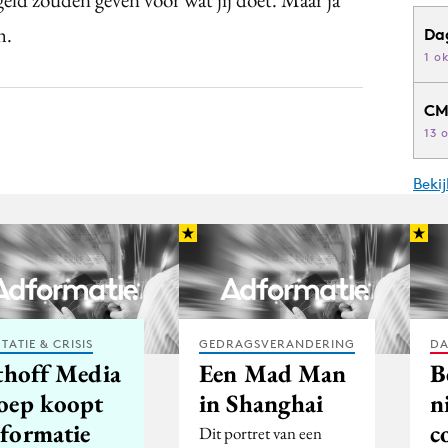
h.
Da
1 o
CM
13 
Beki
TATIE & CRISIS
GEDRAGSVERANDERING
DA
jthoff Media
Een Mad Man
B
oep koopt
in Shanghai
n
formatie
c
Dit portret van een