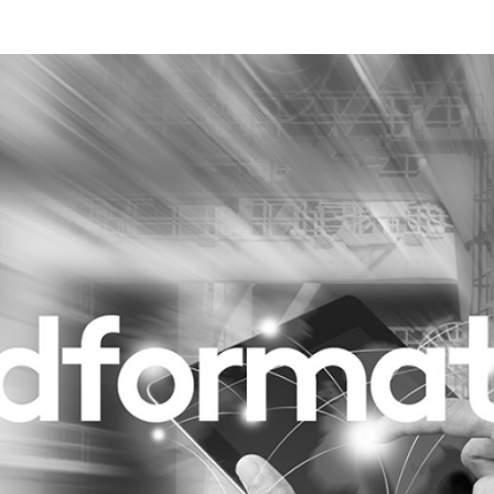
Programmatic
ering
Purpose Marketing
keting
Reputatie & crisis
nicatie