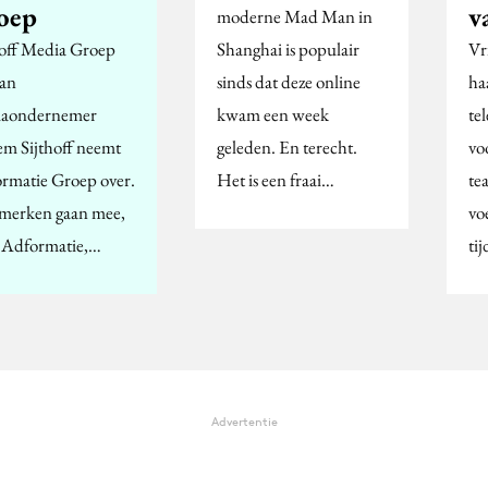
oep
v
moderne Mad Man in
hoff Media Groep
Shanghai is populair
Vr
an
sinds dat deze online
ha
iaondernemer
kwam een week
te
em Sijthoff neemt
geleden. En terecht.
vo
rmatie Groep over.
Het is een fraai…
te
 merken gaan mee,
vo
s Adformatie,…
ti
Advertentie