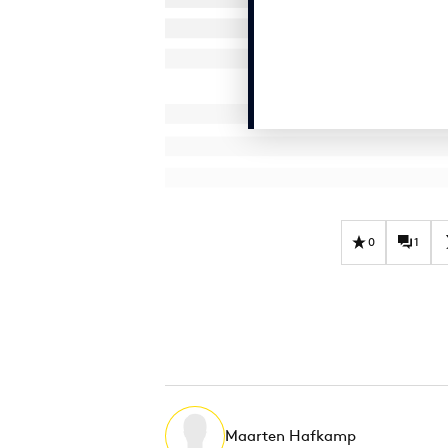
0
1
Maarten Hafkamp