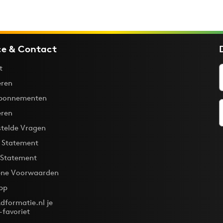
ce & Contact
t
ren
bonnementen
eren
stelde Vragen
y Statement
 Statement
ne Voorwaarden
pp
dformatie.nl je
-favoriet