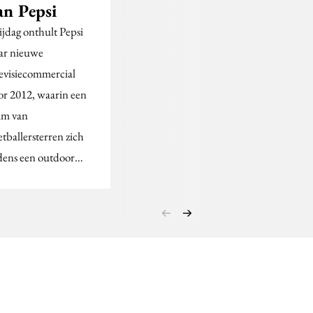
an Pepsi
ijdag onthult Pepsi
ar nieuwe
levisiecommercial
or 2012, waarin een
am van
etballersterren zich
jdens een outdoor…