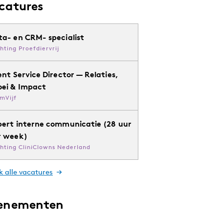
catures
ta- en CRM- specialist
chting Proefdiervrij
ent Service Director — Relaties,
oei & Impact
mVijf
pert interne communicatie (28 uur
r week)
chting CliniClowns Nederland
k alle vacatures
enementen