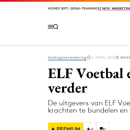
HOME
HOME
9 SEPT: GENAI-TRAINING
9 SEPT: GENAI-TRAINING
12 NOV: MARKETIN
12 NOV: MARKETIN
Gedragsverandering
5 APRIL 2012
MAA
Volg het laatste nieuws via de Adformatie N
ELF Voetbal 
verder
Topics
De uitgevers van ELF Vo
Artificial Intelligence
Design
krachten te bundelen e
Bureaus
Digital transf
Campagnes
Diversiteit
PREMIUM
0
1