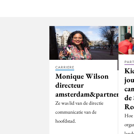
PAR
CARRIERE
Ki
Monique Wilson
jo
directeur
ca
amsterdam&partners
de 
Ze was lid van de directie
Re
communicatie van de
Hoe s
hoofdstad.
orga
land