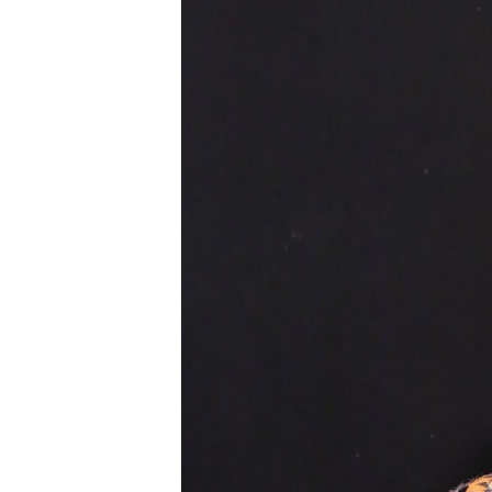
Carriere
Effectiviteit
Contentmarketing
Gedragsverand
Craft
Influencer mar
Customer Experience
Interne commu
Data & Insights
Martech