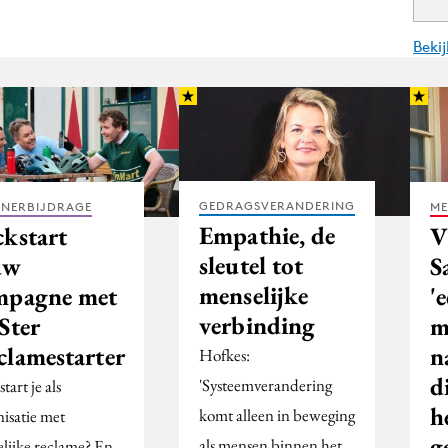
Beki
GEDRAGSVERANDERING
TNERBIJDRAGE
ME
Empathie, de
ckstart
V
sleutel tot
uw
S
menselijke
mpagne met
'
verbinding
Ster
m
clamestarter
n
Hofkes:
d
'Systeemverandering
tart je als
h
komt alleen in beweging
nisatie met
g
als mensen binnen het
elijke reclame? En