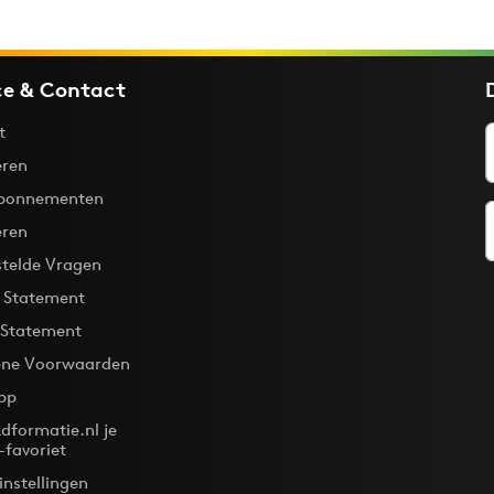
ce & Contact
t
ren
bonnementen
eren
stelde Vragen
y Statement
 Statement
ne Voorwaarden
pp
dformatie.nl je
-favoriet
instellingen