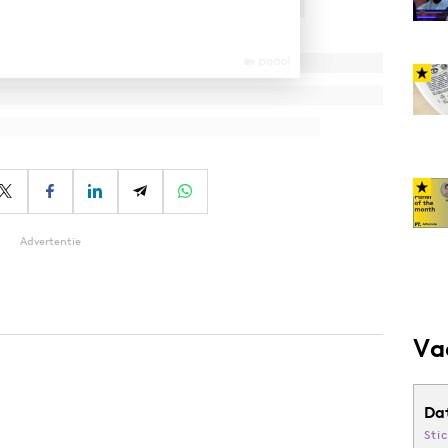
Advertentie
Va
Da
Sti