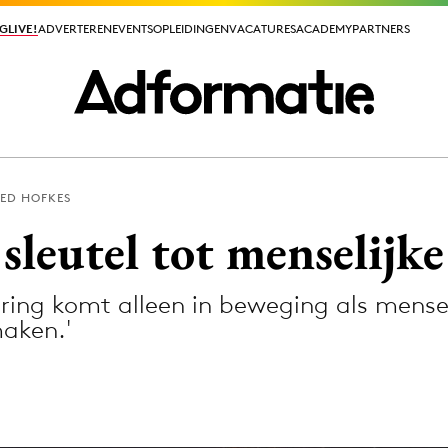
GLIVE!
GLIVE!
ADVERTEREN
ADVERTEREN
EVENTS
EVENTS
OPLEIDINGEN
OPLEIDINGEN
VACATURES
VACATURES
ACADEMY
ACADEMY
PARTNERS
PARTNERS
ED HOFKES
ieuws app
sleutel tot menselijk
ring komt alleen in beweging als mens
aken.'
Media
ormation
Merkstrategie
PR