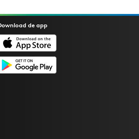
Download de
app