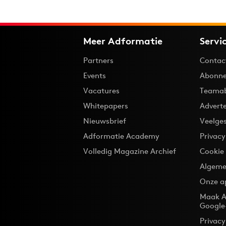
Meer Adformatie
Servi
Partners
Contac
Events
Abonne
Vacatures
Teama
Whitepapers
Advert
Nieuwsbrief
Veelge
Adformatie Academy
Privac
Volledig Magazine Archief
Cookie
Algeme
Onze a
Maak A
Google
Privacy