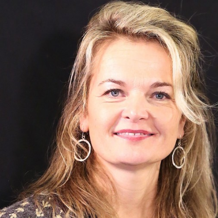
Programmatic
ering
Purpose Marketing
keting
Reputatie & crisis
nicatie