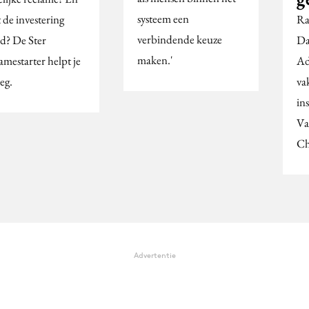
systeem een
t de investering
Ra
verbindende keuze
d? De Ster
Da
maken.'
amestarter helpt je
Ad
eg.
va
in
Va
Ch
Advertentie