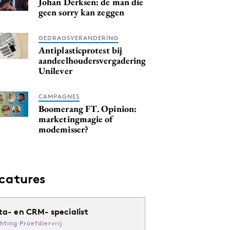
Johan Derksen: de man die
geen sorry kan zeggen
GEDRAGSVERANDERING
Antiplasticprotest bij
aandeelhoudersvergadering
Unilever
CAMPAGNES
Boomerang FT. Opinion:
marketingmagie of
modemisser?
catures
ta- en CRM- specialist
chting Proefdiervrij