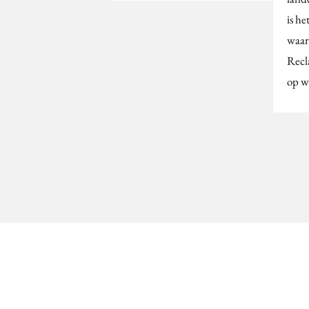
is he
waar
Recl
op w