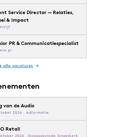
ent Service Director — Relaties,
oei & Impact
mVijf
nior PR & Communicatiespecialist
ens pr
k alle vacatures
enementen
g van de Audio
ktober 2026 · Adformatie
O Retail
oktober 2026 · Doopsgezinde Singelkerk