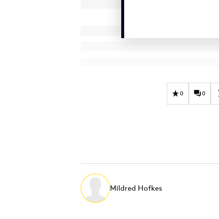
0
0
Mildred Hofkes