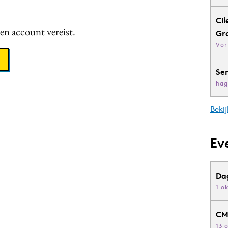
Cli
een account vereist.
Gr
Vor
Se
hag
Bekij
Ev
Da
1 o
CM
13 