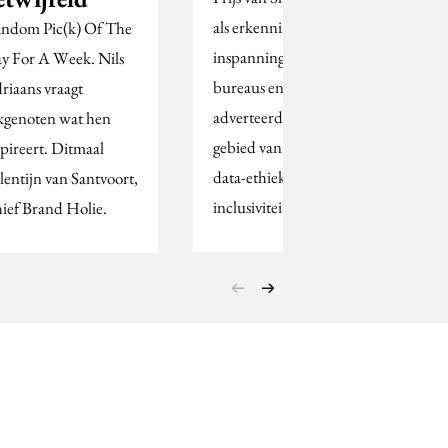
als erkenning voor
ndom Pic(k) Of The
inspanningen van
y For A Week. Nils
bureaus en
riaans vraagt
adverteerders op het
kgenoten wat hen
gebied van klimaat,
spireert. Ditmaal
data-ethiek en
lentijn van Santvoort,
inclusiviteit.
ief Brand Holie.