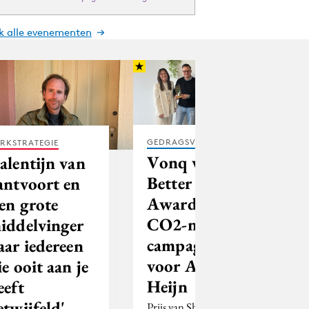
jk alle evenementen
GEDRAGSVERANDERING
RKSTRATEGIE
Vonq wint
alentijn van
Better Media
antvoort en
Award met
een grote
CO2-neutrale
iddelvinger
campagne
aar iedereen
voor Albert
ie ooit aan je
Heijn
eeft
etwijfeld'
Prijs van ShowHeroes