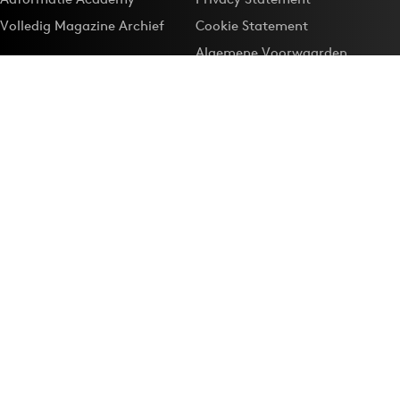
Volledig Magazine Archief
Cookie Statement
Algemene Voorwaarden
Onze app
Maak Adformatie.nl je
Google-favoriet
Privacyinstellingen
Download de
Adformatie Nieuws App