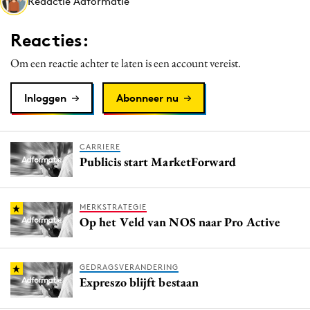
Redactie Adformatie
Media
Merkstrategie
Reacties:
PR
Om een reactie achter te laten is een account vereist.
Programmatic
Purpose Marketing
Inloggen
Abonneer nu
Reputatie & crisis
CARRIERE
Publicis start MarketForward
MERKSTRATEGIE
Op het Veld van NOS naar Pro Active
GEDRAGSVERANDERING
Expreszo blijft bestaan