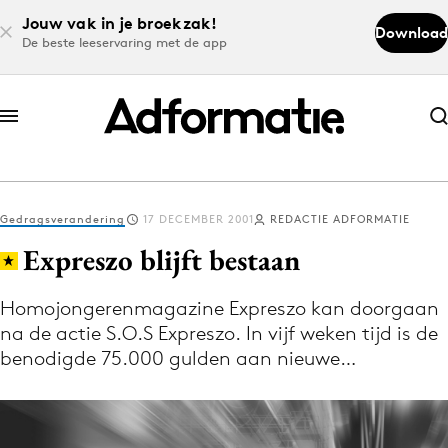
Jouw vak in je broekzak!
Download
De beste leeservaring met de app
Abonneer nu
Abonneer nu
Gedragsverandering
17 DECEMBER 2001
REDACTIE ADFORMATIE
Log in
Expreszo blijft bestaan
Homojongerenmagazine Expreszo kan doorgaan
Download de app
na de actie S.O.S Expreszo. In vijf weken tijd is de
Volg het laatste nieuws via de Adformatie
benodigde 75.000 gulden aan nieuwe…
Nieuws app