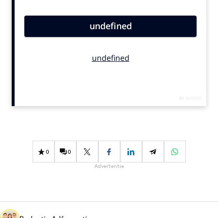
Bureaus
Campagnes
Carriere
Contentmarketing
Craft
Customer Experience
Data & Insights
Design
Digital transformation
Diversiteit
0
0
Effectiviteit
Advertentie
Gedragsverandering
Influencer marketing
Interne communicatie
Martech