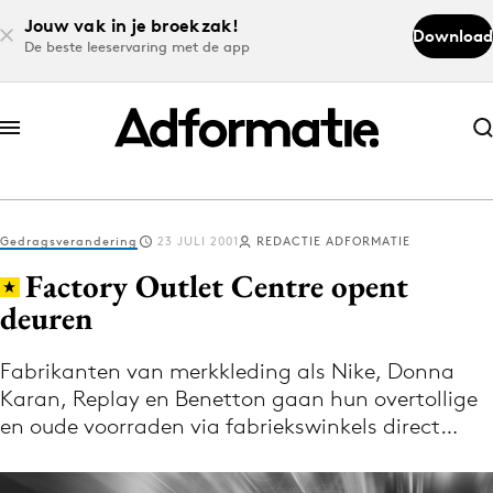
Jouw vak in je broekzak!
Download
De beste leeservaring met de app
Abonneer nu
Abonneer nu
Gedragsverandering
23 JULI 2001
REDACTIE ADFORMATIE
Log in
Factory Outlet Centre opent
deuren
Download de app
Volg het laatste nieuws via de Adformatie
Fabrikanten van merkkleding als Nike, Donna
Karan, Replay en Benetton gaan hun overtollige
Nieuws app
en oude voorraden via fabriekswinkels direct…