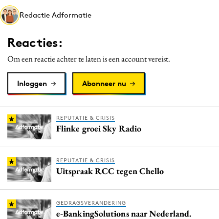
Media
Redactie Adformatie
Merkstrategie
Reacties:
PR
Programmatic
Om een reactie achter te laten is een account vereist.
Purpose Marketing
Inloggen
Abonneer nu
Reputatie & crisis
REPUTATIE & CRISIS
Flinke groei Sky Radio
REPUTATIE & CRISIS
Uitspraak RCC tegen Chello
GEDRAGSVERANDERING
e-BankingSolutions naar Nederland.