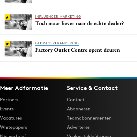
INFLUENCER MARKETING
Toch maar liever naar de echte dealer?
GEDRAGSVERANDERING
Factory Outlet Centre opent deuren
Meer Adformatie
Service & Contact
Partners
Contact
Events
Abonneren
Vacatures
Teamabonnementen
Whitepapers
Adverteren
Nieuwsbrief
Veelgestelde Vragen