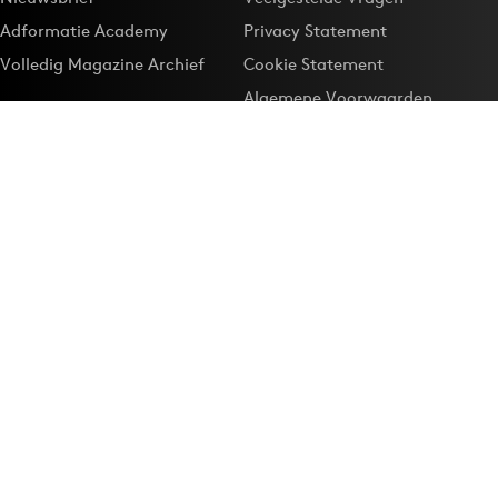
Adformatie Academy
Privacy Statement
Volledig Magazine Archief
Cookie Statement
Algemene Voorwaarden
Onze app
Maak Adformatie.nl je
Google-favoriet
Privacyinstellingen
Download de
Adformatie Nieuws App