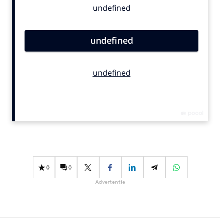
Bureaus
Campagnes
Carriere
Contentmarketing
Craft
Customer Experience
Data & Insights
Design
Digital transformation
Diversiteit
Effectiviteit
0
0
Gedragsverandering
Advertentie
Influencer marketing
Interne communicatie
Martech