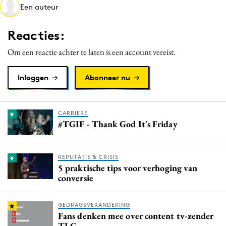
Een auteur
Media
Merkstrategie
Reacties:
PR
Om een reactie achter te laten is een account vereist.
Programmatic
Purpose Marketing
Inloggen
Abonneer nu
Reputatie & crisis
CARRIERE
#TGIF - Thank God It's Friday
REPUTATIE & CRISIS
5 praktische tips voor verhoging van
conversie
GEDRAGSVERANDERING
Fans denken mee over content tv-zender
TLC