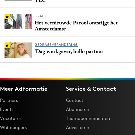
CRAFT
Het vernieuwde Parool ontstijgt het
Amsterdamse
GEDRAGSVERANDERING
'Dag werkgever, hallo partner'
Meer Adformatie
Service & Contact
Partners
Contact
Events
Abonneren
Vacatures
Teamabonnementen
Whitepapers
Adverteren