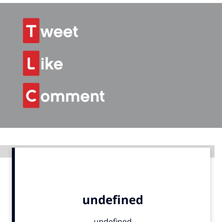
Menu
Home
9 sept: GenAI-training
12 nov: MarketingLive!
Adverteren
Events
Opleidingen
Vacatures
Advertentie
Academy
Partners
Topics
Artificial Intelligence