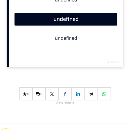
Bureaus
Campagnes
Carriere
Contentmarketing
Craft
Customer Experience
Data & Insights
Design
Digital transformation
Diversiteit
Effectiviteit
0
0
Gedragsverandering
Advertentie
Influencer marketing
Interne communicatie
Martech