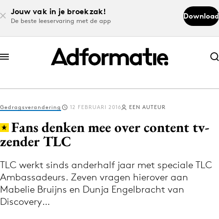
Jouw vak in je broekzak!
Download
De beste leeservaring met de app
Abonneer nu
Abonneer nu
Gedragsverandering
12 FEBRUARI 2016
EEN AUTEUR
Log in
Fans denken mee over content tv-
zender TLC
Download de app
Volg het laatste nieuws via de Adformatie
TLC werkt sinds anderhalf jaar met speciale TLC
Ambassadeurs. Zeven vragen hierover aan
Nieuws app
Mabelie Bruijns en Dunja Engelbracht van
Discovery…