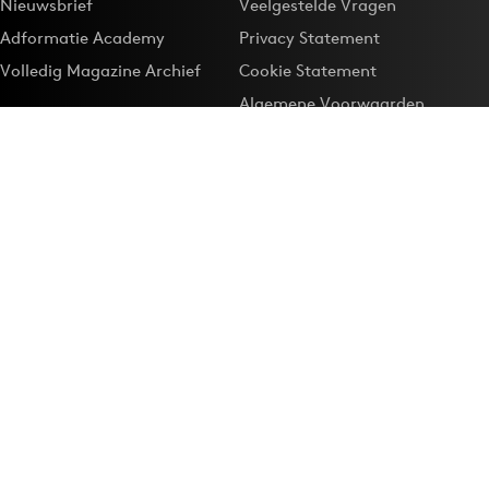
Nieuwsbrief
Veelgestelde Vragen
Adformatie Academy
Privacy Statement
Volledig Magazine Archief
Cookie Statement
Algemene Voorwaarden
Onze app
Maak Adformatie.nl je
Google-favoriet
Privacyinstellingen
Download de
Adformatie Nieuws App