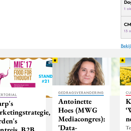
Da
1 o
CM
13 
Beki
GEDRAGSVERANDERING
CU
ERTORIAL
Antoinette
K
arp's
Hoes (MWG
‘
rketingstrategie,
Mediacongres):
n
rden's
'Data-
Te
antreis, B2B