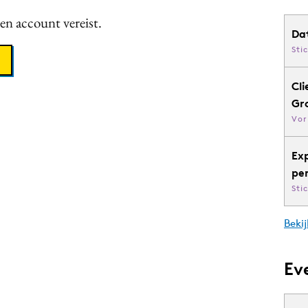
een account vereist.
Da
Sti
Cli
Gr
Vor
Ex
pe
Sti
Bekij
Ev