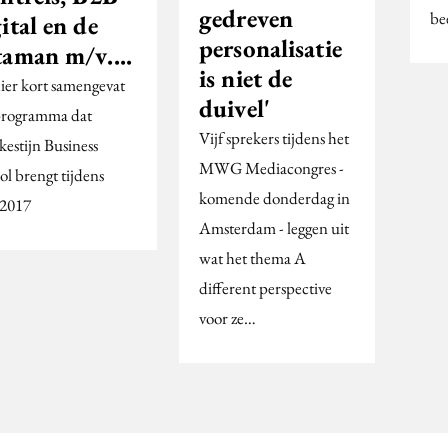
gedreven
be
ital en de
personalisatie
taman m/v....
is niet de
hier kort samengevat
duivel'
programma dat
Vijf sprekers tijdens het
kestijn Business
MWG Mediacongres -
ol brengt tijdens
komende donderdag in
2017
Amsterdam - leggen uit
wat het thema A
different perspective
voor ze…