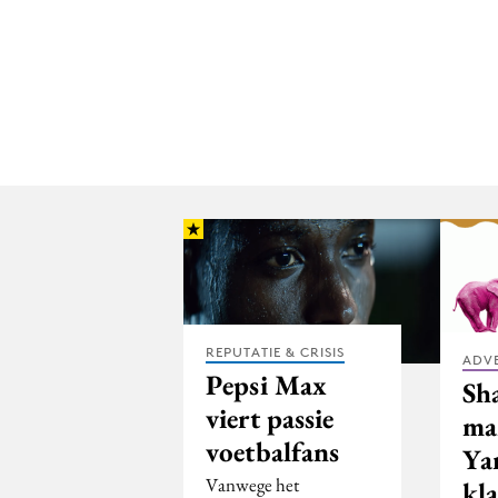
REPUTATIE & CRISIS
ADV
Pepsi Max
Sh
viert passie
ma
voetbalfans
Ya
Vanwege het
kl