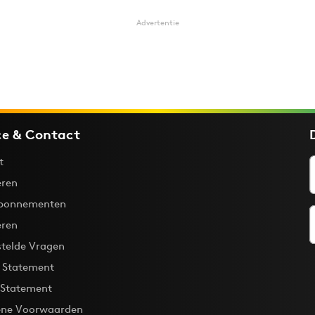
Advertentie
ce & Contact
t
ren
bonnementen
eren
stelde Vragen
y Statement
 Statement
ne Voorwaarden