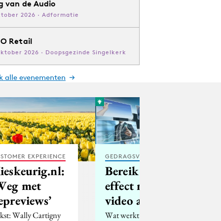
g van de Audio
ktober 2026 · Adformatie
O Retail
oktober 2026 · Doopsgezinde Singelkerk
jk alle evenementen
STOMER EXPERIENCE
GEDRAGSVERANDERING
ieskeurig.nl:
Bereik meer
Weg met
effect met
epreviews’
video ads
kst: Wally Cartigny
Wat werkt wel en wat