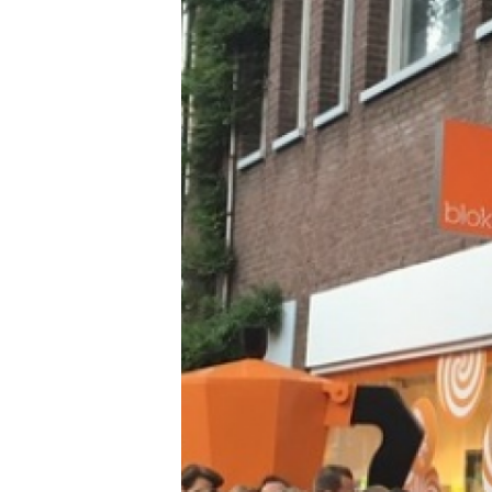
Carriere
Effectiviteit
Contentmarketing
Gedragsverand
Craft
Influencer mar
Customer Experience
Interne commu
Data & Insights
Martech