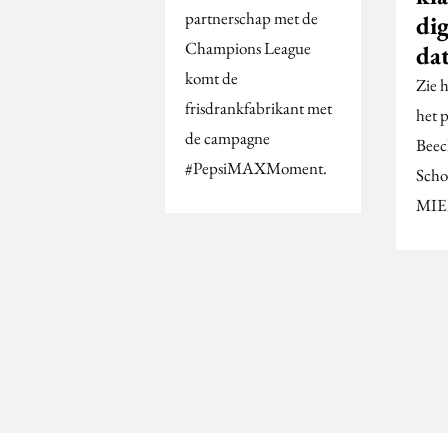
partnerschap met de
dig
Champions League
da
komt de
Zie 
frisdrankfabrikant met
het 
de campagne
Beec
#PepsiMAXMoment.
Scho
MIE