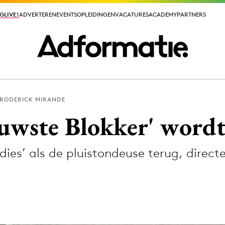
GLIVE!
GLIVE!
ADVERTEREN
ADVERTEREN
EVENTS
EVENTS
OPLEIDINGEN
OPLEIDINGEN
VACATURES
VACATURES
ACADEMY
ACADEMY
PARTNERS
PARTNERS
RODERICK MIRANDE
ieuws app
uwste Blokker' wordt 
ldies’ als de pluistondeuse terug, direc
Media
ormation
Merkstrategie
PR