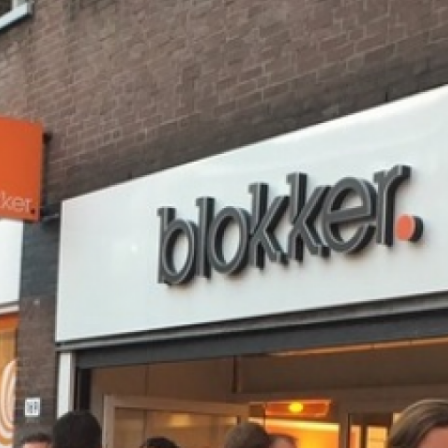
Programmatic
ering
Purpose Marketing
keting
Reputatie & crisis
nicatie