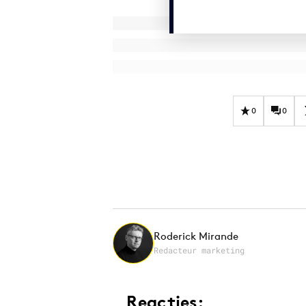
0
0
Roderick Mirande
Redacteur marketing
Reacties: