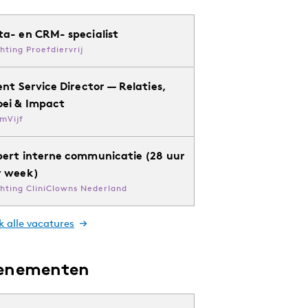
ta- en CRM- specialist
chting Proefdiervrij
ent Service Director — Relaties,
oei & Impact
mVijf
pert interne communicatie (28 uur
r week)
chting CliniClowns Nederland
k alle vacatures
enementen