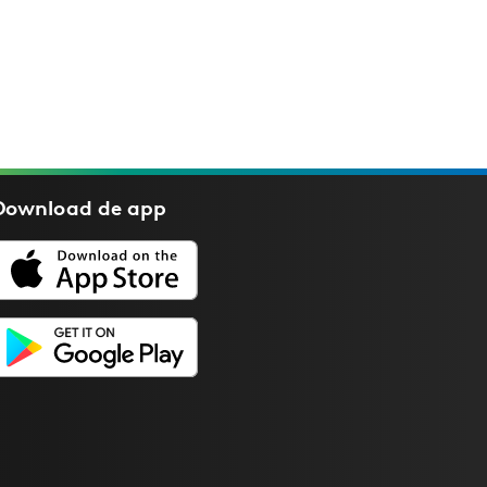
Download de
app