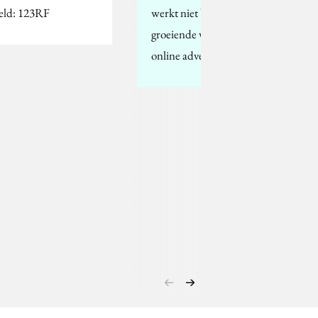
eld: 123RF
werkt niet bij de snelst
groeiende vorm van
online advertising?