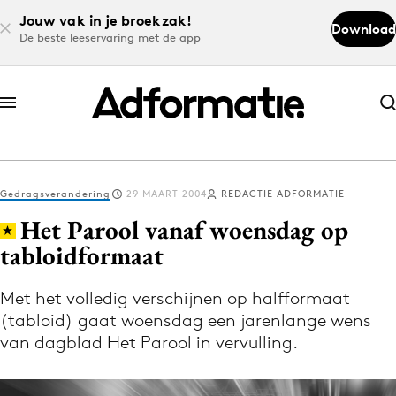
Jouw vak in je broekzak!
Download
De beste leeservaring met de app
Abonneer nu
Abonneer nu
Gedragsverandering
29 MAART 2004
REDACTIE ADFORMATIE
Log in
Het Parool vanaf woensdag op
tabloidformaat
Download de app
Volg het laatste nieuws via de Adformatie
Met het volledig verschijnen op halfformaat
(tabloid) gaat woensdag een jarenlange wens
Nieuws app
van dagblad Het Parool in vervulling.