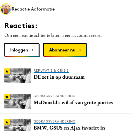
Media
Redactie Adformatie
Merkstrategie
Reacties:
PR
Programmatic
Om een reactie achter te laten is een account vereist.
Purpose Marketing
Inloggen
Abonneer nu
Reputatie & crisis
REPUTATIE & CRISIS
DE zet in op duurzaam
GEDRAGSVERANDERING
McDonald's wil af van grote porties
GEDRAGSVERANDERING
BMW, GSUS en Ajax favoriet in