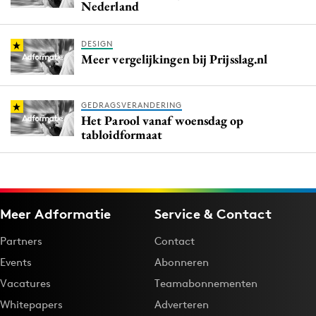
Nederland
DESIGN
Meer vergelijkingen bij Prijsslag.nl
GEDRAGSVERANDERING
Het Parool vanaf woensdag op
tabloidformaat
Meer Adformatie
Service & Contact
Partners
Contact
Events
Abonneren
Vacatures
Teamabonnementen
Whitepapers
Adverteren