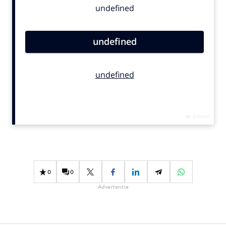
Bureaus
Campagnes
Carriere
Contentmarketing
Craft
Customer Experience
Data & Insights
Design
Digital transformation
Diversiteit
Effectiviteit
0
0
Gedragsverandering
Advertentie
Influencer marketing
Interne communicatie
Martech