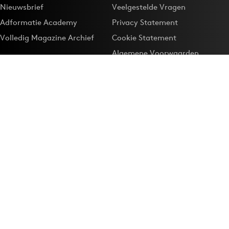
Nieuwsbrief
Veelgestelde Vragen
Adformatie Academy
Privacy Statement
Volledig Magazine Archief
Cookie Statement
Algemene Voorwaarden
Onze app
Maak Adformatie.nl je
Google-favoriet
Privacyinstellingen
Download de
Adformatie Nieuws App