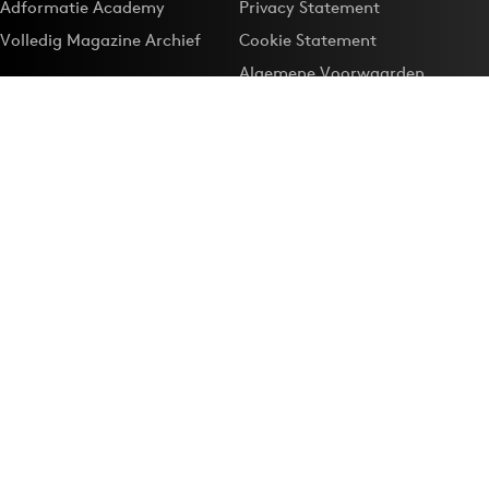
Adformatie Academy
Privacy Statement
Volledig Magazine Archief
Cookie Statement
Algemene Voorwaarden
Onze app
Maak Adformatie.nl je
Google-favoriet
Privacyinstellingen
Download de
Adformatie Nieuws App