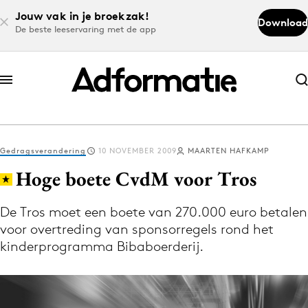
Jouw vak in je broekzak!
Download
De beste leeservaring met de app
Abonneer nu
Abonneer nu
Gedragsverandering
10 NOVEMBER 2009
MAARTEN HAFKAMP
Log in
Hoge boete CvdM voor Tros
De Tros moet een boete van 270.000 euro betalen
Download de app
voor overtreding van sponsorregels rond het
Volg het laatste nieuws via de Adformatie
kinderprogramma Bibaboerderij.
Nieuws app