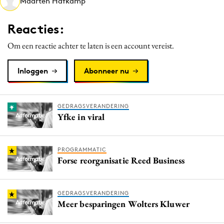
Maarten Hafkamp
Media
Merkstrategie
Reacties:
PR
Om een reactie achter te laten is een account vereist.
Programmatic
Purpose Marketing
Inloggen
Abonneer nu
Reputatie & crisis
GEDRAGSVERANDERING
Yfke in viral
PROGRAMMATIC
Forse reorganisatie Reed Business
GEDRAGSVERANDERING
Meer besparingen Wolters Kluwer