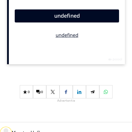
Bureaus
Campagnes
Carriere
Contentmarketing
Craft
Customer Experience
Data & Insights
Design
Digital transformation
Diversiteit
0
0
Effectiviteit
Advertentie
Gedragsverandering
Influencer marketing
Interne communicatie
Martech