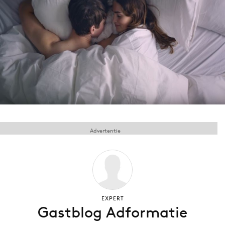
Menu
Home
9 sept: GenAI-training
12 nov: MarketingLive!
Adverteren
Events
Advertentie
Opleidingen
Vacatures
Academy
Partners
Topics
EXPERT
Gastblog Adformatie
Artificial Intelligence