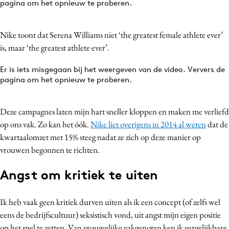
pagina om het opnieuw te proberen.
Nike toont dat Serena Williams niet ‘the greatest female athlete ever’
is, maar ‘the greatest athlete ever’.
Er is iets misgegaan bij het weergeven van de video. Ververs de
pagina om het opnieuw te proberen.
Deze campagnes laten mijn hart sneller kloppen en maken me verliefd
op ons vak. Zo kan het óók.
Nike liet overigens in 2014 al weten
dat de
kwartaalomzet met 15% steeg nadat ze zich op deze manier op
vrouwen begonnen te richten.
Angst om kritiek te uiten
Ik heb vaak geen kritiek durven uiten als ik een concept (of zelfs wel
eens de bedrijfscultuur) seksistisch vond, uit angst mijn eigen positie
op het spel te zetten. Van vrouwelijke vakgenoten ken ik vergelijkbare