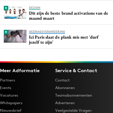
DESIGN
Dit zijn de beste brand activations van de
maand maart
GEDRAGSVERANDERING
Ici Paris slaat de plank mis met 'durf
jezelf te zijn'
Meer Adformatie
Service & Contact
Partners
Contact
Events
Abonneren
Vacatures
Teamabonnementen
Whitepapers
Adverteren
Nieuwsbrief
Veelgestelde Vragen