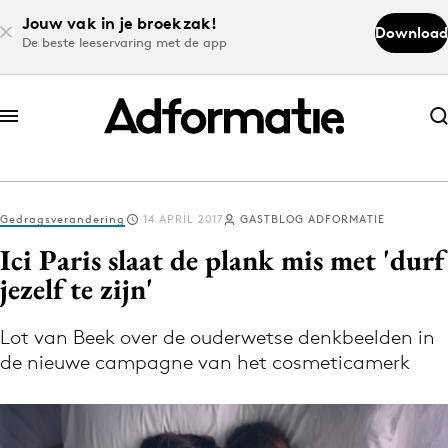
Jouw vak in je broekzak!
Download
De beste leeservaring met de app
Abonneer nu
Abonneer nu
Gedragsverandering
14 APRIL 2017
GASTBLOG ADFORMATIE
Log in
Ici Paris slaat de plank mis met 'durf
jezelf te zijn'
Download de app
Volg het laatste nieuws via de Adformatie
Lot van Beek over de ouderwetse denkbeelden in
de nieuwe campagne van het cosmeticamerk
Nieuws app