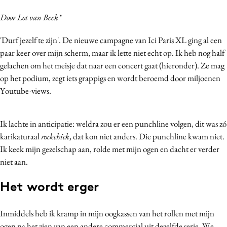
Bureaus
Door Lot van Beek*
Campagnes
'Durf jezelf te zijn'. De nieuwe campagne van Ici Paris XL ging al een
Carriere
paar keer over mijn scherm, maar ik lette niet echt op. Ik heb nog half
Contentmarketing
gelachen om het meisje dat naar een concert gaat (hieronder). Ze mag
Craft
op het podium, zegt iets grappigs en wordt beroemd door miljoenen
Customer Experience
Youtube-views.
Data & Insights
Design
Ik lachte in anticipatie: weldra zou er een punchline volgen, dit was zó
Digital transformation
karikaturaal
rockchick
, dat kon niet anders. Die punchline kwam niet.
Diversiteit
Ik keek mijn gezelschap aan, rolde met mijn ogen en dacht er verder
niet aan.
Effectiviteit
Gedragsverandering
Het wordt erger
Influencer marketing
Interne communicatie
Inmiddels heb ik kramp in mijn oogkassen van het rollen met mijn
Martech
ogen na het zien van een andere commercial uit dezelfde serie. We