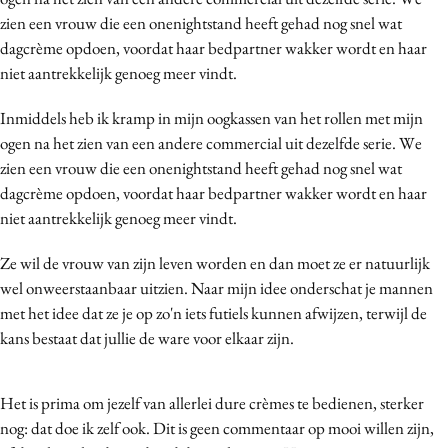
Media
zien een vrouw die een onenightstand heeft gehad nog snel wat
dagcrème opdoen, voordat haar bedpartner wakker wordt en haar
Merkstrategie
niet aantrekkelijk genoeg meer vindt.
PR
Programmatic
Inmiddels heb ik kramp in mijn oogkassen van het rollen met mijn
Purpose Marketing
ogen na het zien van een andere commercial uit dezelfde serie. We
zien een vrouw die een onenightstand heeft gehad nog snel wat
Reputatie & crisis
dagcrème opdoen, voordat haar bedpartner wakker wordt en haar
niet aantrekkelijk genoeg meer vindt.
Ze wil de vrouw van zijn leven worden en dan moet ze er natuurlijk
wel onweerstaanbaar uitzien. Naar mijn idee onderschat je mannen
met het idee dat ze je op zo'n iets futiels kunnen afwijzen, terwijl de
kans bestaat dat jullie de ware voor elkaar zijn.
Het is prima om jezelf van allerlei dure crèmes te bedienen, sterker
nog: dat doe ik zelf ook. Dit is geen commentaar op mooi willen zijn,