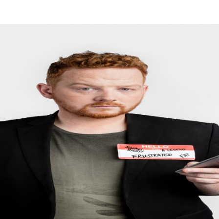
Programmatic
ering
Purpose Marketing
keting
Reputatie & crisis
nicatie