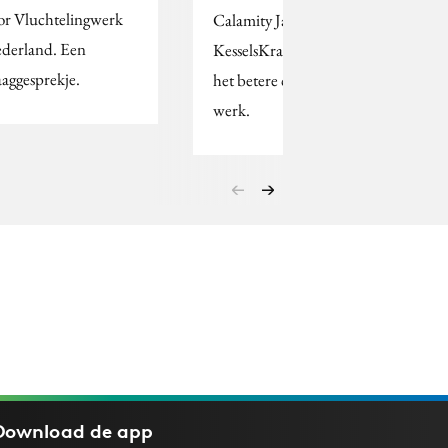
or Vluchtelingwerk
Calamity Jane en
derland. Een
KesselsKramer tonen
aaggesprekje.
het betere creatieve
werk.
Download de
app