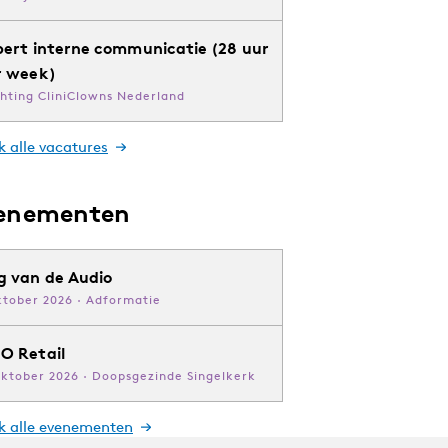
pert interne communicatie (28 uur
r week)
chting CliniClowns Nederland
k alle vacatures
enementen
g van de Audio
ktober 2026 · Adformatie
O Retail
oktober 2026 · Doopsgezinde Singelkerk
jk alle evenementen