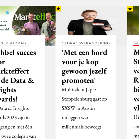
CA
TNERBIJDRAGE
GEDRAGSVERANDERING
M
bbel succes
'Met een bord
S
or
voor je kop
v
rkteffect
gewoon jezelf
R
j de Data &
promoten'
b
ights
Multitalent Japie
v
ards!
Stoppelenburg gaat op
v
ata & Insights
SXSW in Austin
Hi
ds 2023 zijn in
uitleggen wat
co
 gang en niet één
millennials beweegt
ma
 twee collega's van