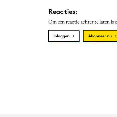
Reacties:
Om een reactie achter te laten is 
Inloggen
Abonneer nu