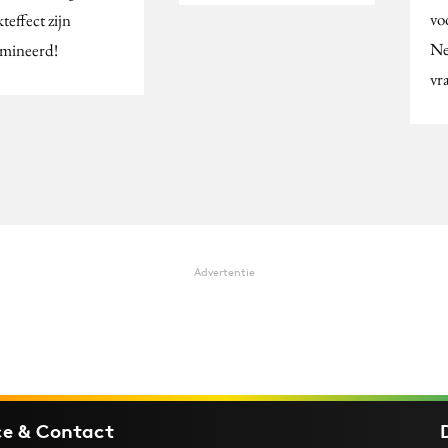
vo
teffect zijn
Ne
mineerd!
vr
Advertentie
ce & Contact