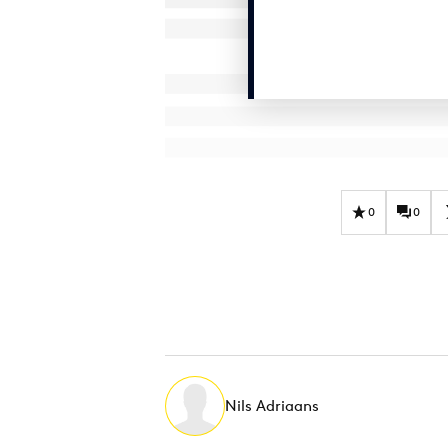
0
0
Nils Adriaans