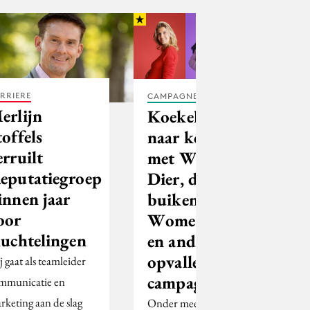
RRIERE
CAMPAGNES
erlijn
Koekeloeren
toffels
naar koeien
erruilt
met Wakker
eputatiegroep
Dier, de dikke
innen jaar
buiken van
oor
Women Inc.
luchtelingen
en ander
opvallend
j gaat als teamleider
campagnenieuws
mmunicatie en
rketing aan de slag
Onder meer Persuade,