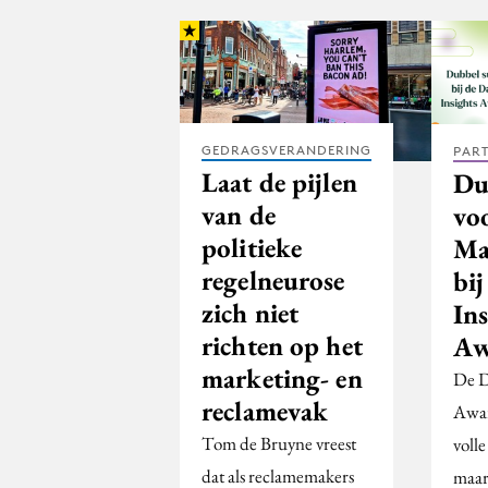
GEDRAGSVERANDERING
PAR
Laat de pijlen
Du
van de
vo
politieke
Ma
regelneurose
bi
zich niet
Ins
richten op het
Aw
marketing- en
De D
reclamevak
Awar
Tom de Bruyne vreest
volle
dat als reclamemakers
maar