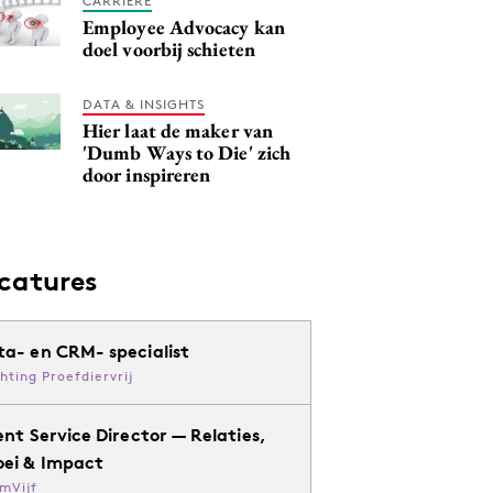
CARRIERE
Employee Advocacy kan
doel voorbij schieten
DATA & INSIGHTS
Hier laat de maker van
'Dumb Ways to Die' zich
door inspireren
catures
ta- en CRM- specialist
chting Proefdiervrij
ent Service Director — Relaties,
oei & Impact
mVijf