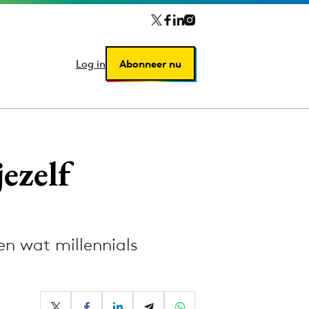
Log in
Log in
Abonneer nu
Abonneer nu
ezelf
en wat millennials