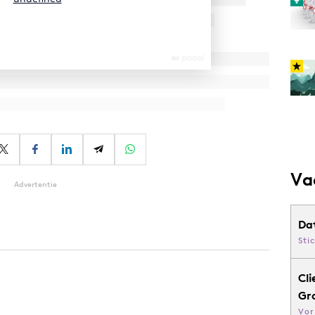
Va
Advertentie
Da
Sti
Cli
Gr
Vor