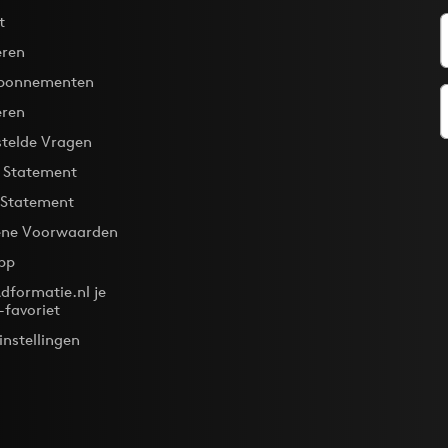
t
ren
bonnementen
eren
stelde Vragen
y Statement
 Statement
ne Voorwaarden
pp
dformatie.nl je
-favoriet
instellingen