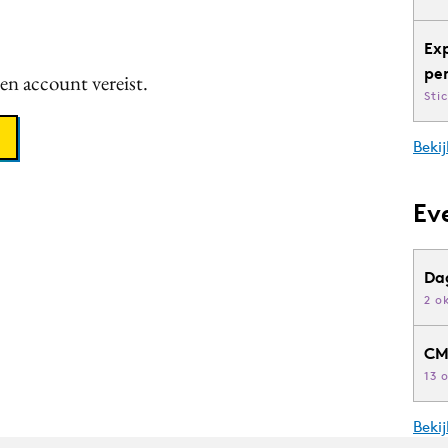
Ex
pe
een account vereist.
Sti
Bekij
Ev
Da
2 o
CM
13 
Beki