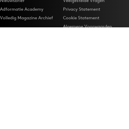
Nieuwsbrief
Veelgestelde Vragen
Adformatie Academy
Privacy Statement
Volledig Magazine Archief
Cookie Statement
Algemene Voorwaarden
Onze app
Maak Adformatie.nl je
Google-favoriet
Privacyinstellingen
Download de
Adformatie Nieuws App