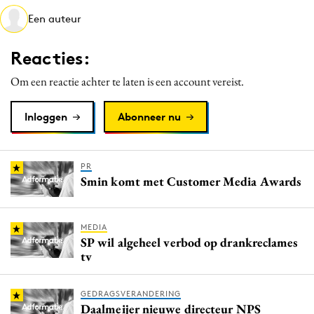
Media
Een auteur
Merkstrategie
Reacties:
PR
Programmatic
Om een reactie achter te laten is een account vereist.
Purpose Marketing
Inloggen
Abonneer nu
Reputatie & crisis
PR
Smin komt met Customer Media Awards
MEDIA
SP wil algeheel verbod op drankreclames
tv
GEDRAGSVERANDERING
Daalmeijer nieuwe directeur NPS