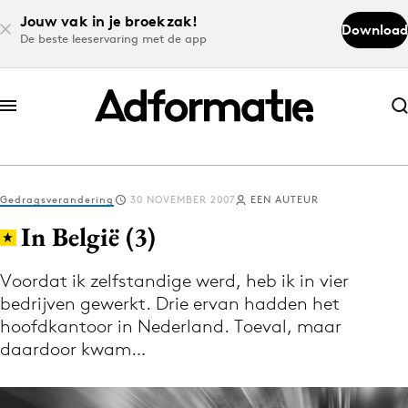
Jouw vak in je broekzak!
Download
De beste leeservaring met de app
Abonneer nu
Abonneer nu
Gedragsverandering
30 NOVEMBER 2007
EEN AUTEUR
Log in
In België (3)
Voordat ik zelfstandige werd, heb ik in vier
Download de app
bedrijven gewerkt. Drie ervan hadden het
Volg het laatste nieuws via de Adformatie
hoofdkantoor in Nederland. Toeval, maar
Nieuws app
daardoor kwam…