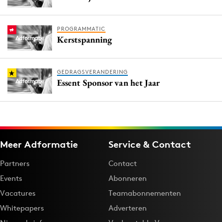
PROGRAMMATIC
Kerstspanning
GEDRAGSVERANDERING
Essent Sponsor van het Jaar
Meer Adformatie
Service & Contact
Partners
Contact
Events
Abonneren
Vacatures
Teamabonnementen
Whitepapers
Adverteren