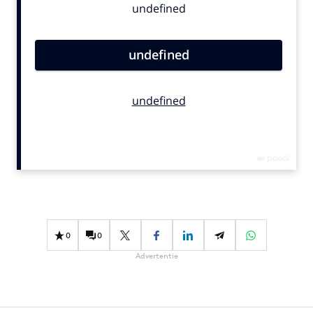
Bureaus
Campagnes
Carriere
Contentmarketing
Craft
Customer Experience
Data & Insights
Design
Digital transformation
Diversiteit
Effectiviteit
0
0
Gedragsverandering
Advertentie
Influencer marketing
Interne communicatie
Martech