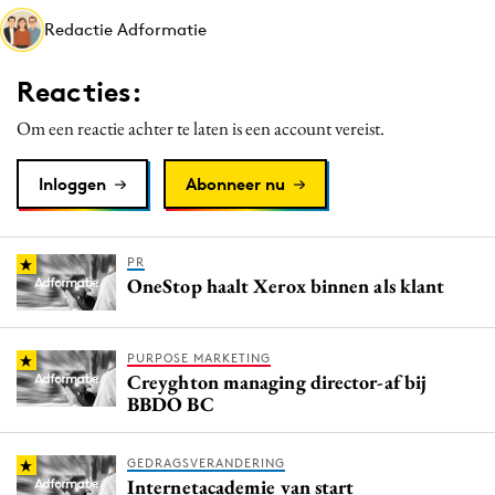
Media
Redactie Adformatie
Merkstrategie
Reacties:
PR
Programmatic
Om een reactie achter te laten is een account vereist.
Purpose Marketing
Inloggen
Abonneer nu
Reputatie & crisis
PR
OneStop haalt Xerox binnen als klant
PURPOSE MARKETING
Creyghton managing director-af bij
BBDO BC
GEDRAGSVERANDERING
Internetacademie van start