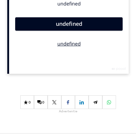
Bureaus
Campagnes
Carriere
Contentmarketing
Craft
Customer Experience
Data & Insights
Design
Digital transformation
Diversiteit
Effectiviteit
0
0
Gedragsverandering
Advertentie
Influencer marketing
Interne communicatie
Martech