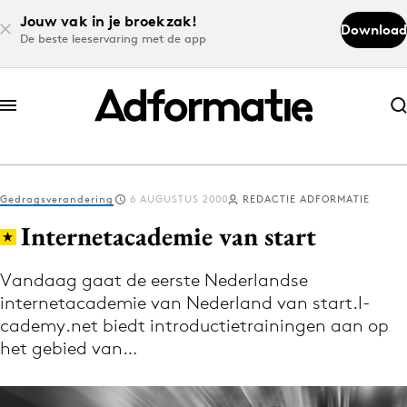
Jouw vak in je broekzak!
Download
De beste leeservaring met de app
Abonneer nu
Abonneer nu
Gedragsverandering
6 AUGUSTUS 2000
REDACTIE ADFORMATIE
Log in
Internetacademie van start
Vandaag gaat de eerste Nederlandse
Download de app
internetacademie van Nederland van start.I-
Volg het laatste nieuws via de Adformatie
cademy.net biedt introductietrainingen aan op
Nieuws app
het gebied van…