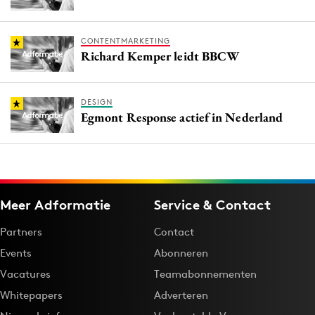
CONTENTMARKETING
Richard Kemper leidt BBCW
DESIGN
Egmont Response actief in Nederland
Meer Adformatie
Service & Contact
Partners
Contact
Events
Abonneren
Vacatures
Teamabonnementen
Whitepapers
Adverteren