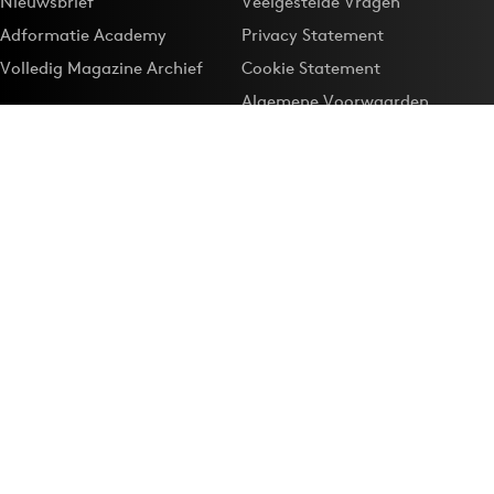
Nieuwsbrief
Veelgestelde Vragen
Adformatie Academy
Privacy Statement
Volledig Magazine Archief
Cookie Statement
Algemene Voorwaarden
Onze app
Maak Adformatie.nl je
Google-favoriet
Privacyinstellingen
Download de
Adformatie Nieuws App