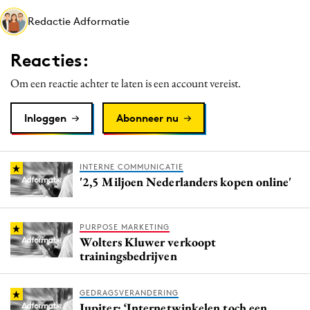
Media
Redactie Adformatie
Merkstrategie
Reacties:
PR
Programmatic
Om een reactie achter te laten is een account vereist.
Purpose Marketing
Inloggen
Abonneer nu
Reputatie & crisis
INTERNE COMMUNICATIE
'2,5 Miljoen Nederlanders kopen online'
PURPOSE MARKETING
Wolters Kluwer verkoopt
trainingsbedrijven
GEDRAGSVERANDERING
Jupiter: ‘Internetwinkelen toch een