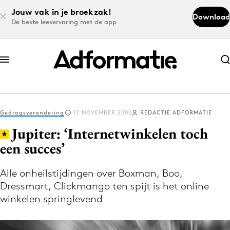
Jouw vak in je broekzak!
Download
De beste leeservaring met de app
Abonneer nu
Abonneer nu
Gedragsverandering
12 NOVEMBER 2000
REDACTIE ADFORMATIE
Log in
Jupiter: ‘Internetwinkelen toch
een succes’
Download de app
Volg het laatste nieuws via de Adformatie
Alle onheilstijdingen over Boxman, Boo,
Dressmart, Clickmango ten spijt is het online
Nieuws app
winkelen springlevend