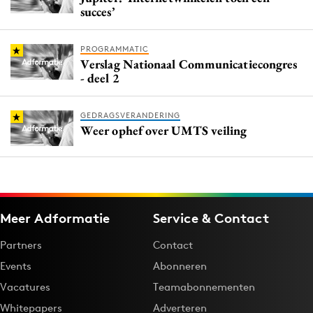
succes’
PROGRAMMATIC
Verslag Nationaal Communicatiecongres
- deel 2
GEDRAGSVERANDERING
Weer ophef over UMTS veiling
Meer Adformatie
Service & Contact
Partners
Contact
Events
Abonneren
Vacatures
Teamabonnementen
Whitepapers
Adverteren