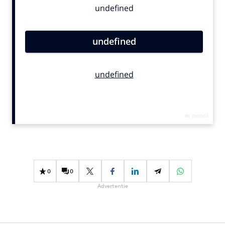
Bureaus
Campagnes
Carriere
Contentmarketing
Craft
Customer Experience
Data & Insights
Design
Digital transformation
Diversiteit
Effectiviteit
0
0
Gedragsverandering
Advertentie
Influencer marketing
Interne communicatie
Martech