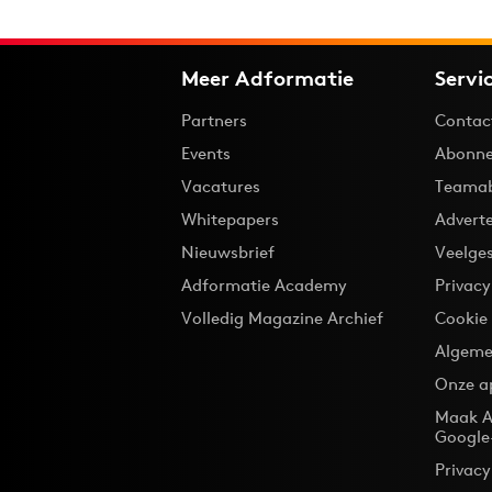
Meer Adformatie
Servi
Partners
Contac
Events
Abonne
Vacatures
Teama
Whitepapers
Advert
Nieuwsbrief
Veelge
Adformatie Academy
Privac
Volledig Magazine Archief
Cookie
Algeme
Onze a
Maak A
Google
Privacy