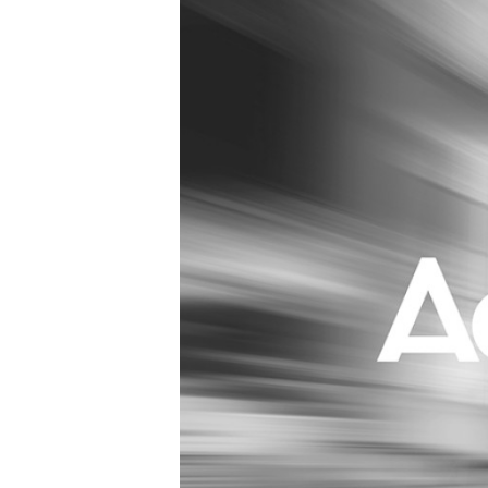
Carriere
Effectiviteit
Contentmarketing
Gedragsverand
Craft
Influencer mar
Customer Experience
Interne commu
Data & Insights
Martech