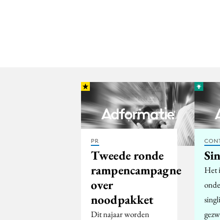
PR
CON
Tweede ronde
Si
rampencampagne
Het i
over
onde
noodpakket
sing
Dit najaar worden
gezw