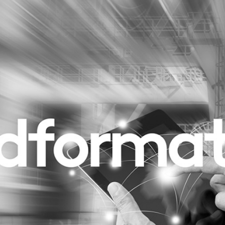
Programmatic
ering
Purpose Marketing
keting
Reputatie & crisis
nicatie