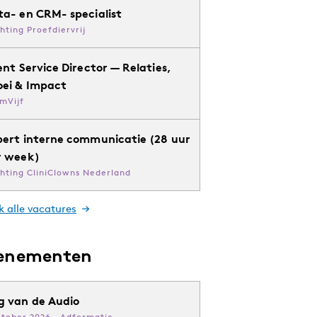
ta- en CRM- specialist
chting Proefdiervrij
ent Service Director — Relaties,
oei & Impact
mVijf
pert interne communicatie (28 uur
r week)
chting CliniClowns Nederland
k alle vacatures
enementen
g van de Audio
ktober 2026 · Adformatie