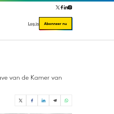
Log in
Log in
Abonneer nu
Abonneer nu
gave van de Kamer van