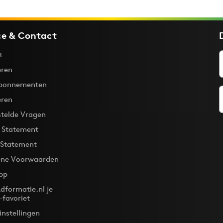
ce & Contact
t
ren
bonnementen
eren
stelde Vragen
y Statement
 Statement
ne Voorwaarden
pp
dformatie.nl je
-favoriet
instellingen