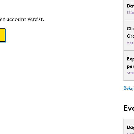
Da
Sti
een account vereist.
Cli
Gr
Vor
Ex
pe
Sti
Bekij
Ev
Da
1 o