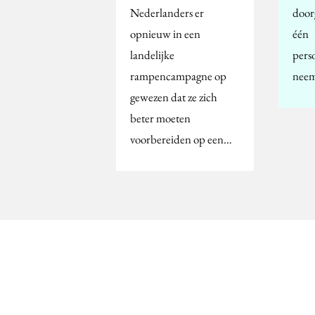
Nederlanders er
door
opnieuw in een
één
landelijke
pers
rampencampagne op
nee
gewezen dat ze zich
beter moeten
voorbereiden op een…