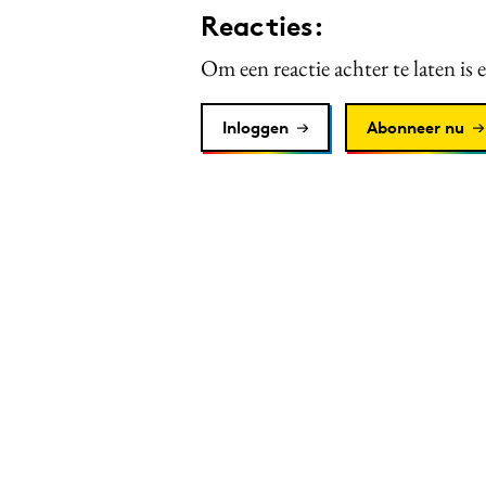
Reacties:
Om een reactie achter te laten is 
Inloggen
Abonneer nu