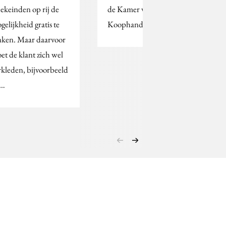
ekeinden op rij de
de Kamer van
gelijkheid gratis te
Koophandel.
nken. Maar daarvoor
et de klant zich wel
rkleden, bijvoorbeeld
s…