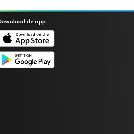
Download de
app