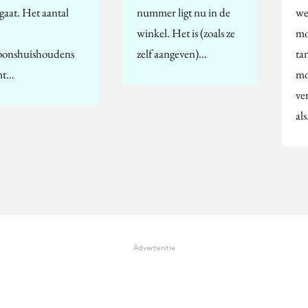
gaat. Het aantal
nummer ligt nu in de
we
winkel. Het is (zoals ze
mo
oonshuishoudens
zelf aangeven)…
ta
mt…
mo
ve
al
Advertentie