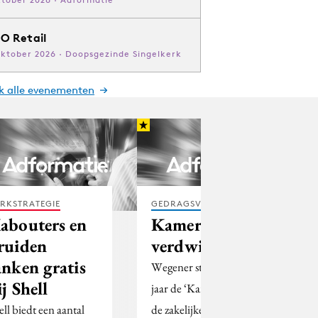
O Retail
oktober 2026 · Doopsgezinde Singelkerk
jk alle evenementen
RKSTRATEGIE
GEDRAGSVERANDERING
abouters en
Kamerkrant
ruiden
verdwijnt
anken gratis
Wegener staakt later dit
ij Shell
jaar de ‘Kamerkrant’,
ell biedt een aantal
de zakelijke uitgave van