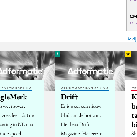
CM
13 
Beki
TENTMARKETING
GEDRAGSVERANDERING
ME
ngleMerk
Drift
K
b
s weer zover,
Er is weer een nieuw
t
rzoek leert dat de
blad aan de horizon.
b
lisering in NL met
Het heet Drift
inde spoed
Magazine. Het eerste
Sh