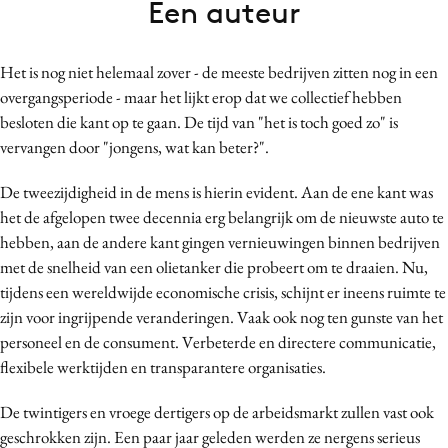
Een auteur
Bureaus
Campagnes
Het is nog niet helemaal zover - de meeste bedrijven zitten nog in een
Carriere
overgangsperiode - maar het lijkt erop dat we collectief hebben
Contentmarketing
besloten die kant op te gaan. De tijd van "het is toch goed zo" is
Craft
vervangen door "jongens, wat kan beter?".
Customer Experience
De tweezijdigheid in de mens is hierin evident. Aan de ene kant was
Data & Insights
het de afgelopen twee decennia erg belangrijk om de nieuwste auto te
Design
hebben, aan de andere kant gingen vernieuwingen binnen bedrijven
Digital transformation
met de snelheid van een olietanker die probeert om te draaien. Nu,
Diversiteit
tijdens een wereldwijde economische crisis, schijnt er ineens ruimte te
zijn voor ingrijpende veranderingen. Vaak ook nog ten gunste van het
Effectiviteit
personeel en de consument. Verbeterde en directere communicatie,
Gedragsverandering
flexibele werktijden en transparantere organisaties.
Influencer marketing
Interne communicatie
De twintigers en vroege dertigers op de arbeidsmarkt zullen vast ook
geschrokken zijn. Een paar jaar geleden werden ze nergens serieus
Martech