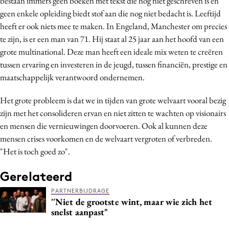
bestaan immers geen boeken met tekst die nog niet geschreven is en
geen enkele opleiding biedt stof aan die nog niet bedacht is. Leeftijd
heeft er ook niets mee te maken. In Engeland, Manchester om precies
te zijn, is er een man van 71. Hij staat al 25 jaar aan het hoofd van een
grote multinational. Deze man heeft een ideale mix weten te creëren
tussen ervaring en investeren in de jeugd, tussen financiën, prestige en
maatschappelijk verantwoord ondernemen.
Het grote probleem is dat we in tijden van grote welvaart vooral bezig
zijn met het consolideren ervan en niet zitten te wachten op visionairs
en mensen die vernieuwingen doorvoeren. Ook al kunnen deze
mensen crises voorkomen en de welvaart vergroten of verbreden.
"Het is toch goed zo".
Gerelateerd
PARTNERBIJDRAGE
''Niet de grootste wint, maar wie zich het
snelst aanpast"