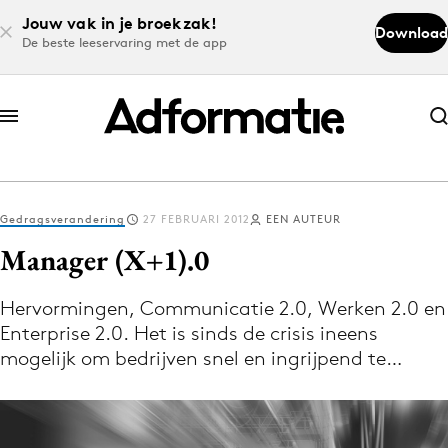
Jouw vak in je broekzak!
Download
De beste leeservaring met de app
Abonneer nu
Abonneer nu
Gedragsverandering
27 FEBRUARI 2012
EEN AUTEUR
Log in
Manager (X+1).0
Hervormingen, Communicatie 2.0, Werken 2.0 en
Download de app
Enterprise 2.0. Het is sinds de crisis ineens
Volg het laatste nieuws via de Adformatie
mogelijk om bedrijven snel en ingrijpend te…
Nieuws app