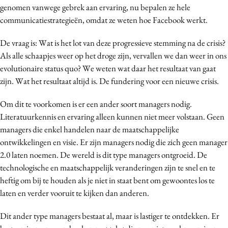
genomen vanwege gebrek aan ervaring, nu bepalen ze hele
Media
communicatiestrategieën, omdat ze weten hoe Facebook werkt.
Merkstrategie
PR
De vraag is: Wat is het lot van deze progressieve stemming na de crisis?
Als alle schaapjes weer op het droge zijn, vervallen we dan weer in ons
Programmatic
evolutionaire status quo? We weten wat daar het resultaat van gaat
Purpose Marketing
zijn. Wat het resultaat altijd is. De fundering voor een nieuwe crisis.
Reputatie & crisis
Om dit te voorkomen is er een ander soort managers nodig.
Literatuurkennis en ervaring alleen kunnen niet meer volstaan. Geen
managers die enkel handelen naar de maatschappelijke
ontwikkelingen en visie. Er zijn managers nodig die zich geen manager
2.0 laten noemen. De wereld is dit type managers ontgroeid. De
technologische en maatschappelijk veranderingen zijn te snel en te
heftig om bij te houden als je niet in staat bent om gewoontes los te
laten en verder vooruit te kijken dan anderen.
Dit ander type managers bestaat al, maar is lastiger te ontdekken. Er