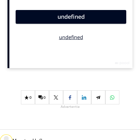
Bureaus
Campagnes
Carriere
Contentmarketing
Craft
Customer Experience
Data & Insights
Design
Digital transformation
Diversiteit
0
0
Effectiviteit
Advertentie
Gedragsverandering
Influencer marketing
Interne communicatie
Martech