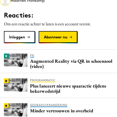
Maarten Hafkamp
Media
Merkstrategie
Reacties:
PR
Om een reactie achter te laten is een account vereist.
Programmatic
Purpose Marketing
Inloggen
Abonneer nu
Reputatie & crisis
PR
Augmented Reality via QR in schoenzool
(video)
PROGRAMMATIC
Plus lanceert nieuwe spaaractie tijdens
bekerwedstrijd
GEDRAGSVERANDERING
Minder vertrouwen in overheid