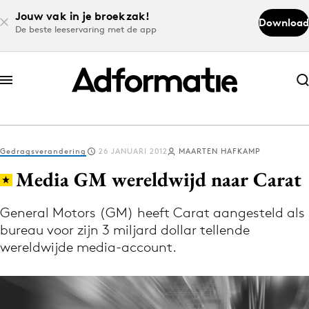
Jouw vak in je broekzak!
Download
De beste leeservaring met de app
Abonneer nu
Abonneer nu
Gedragsverandering
26 JANUARI 2012
MAARTEN HAFKAMP
Log in
Media GM wereldwijd naar Carat
General Motors (GM) heeft Carat aangesteld als
Download de app
bureau voor zijn 3 miljard dollar tellende
Volg het laatste nieuws via de Adformatie
wereldwijde media-account.
Nieuws app