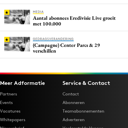
MEDIA
Aantal abonnees Eredivisie Live groeit
met 100.000
GEDRAGSVERANDERING
(Campagne) Center Parcs & 29
verschillen
Meer Adformatie
Service & Contact
Partners
Contact
Events
Abonneren
Vacatures
Teamabonnementen
Whitepapers
Adverteren