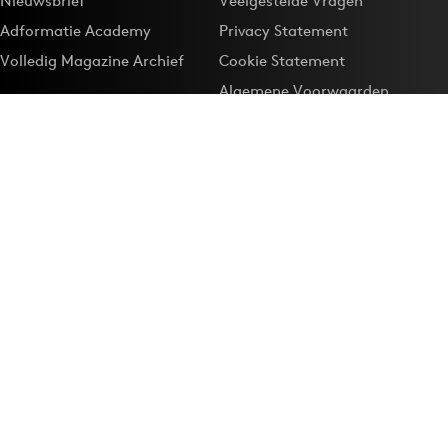
Nieuwsbrief
Veelgestelde Vragen
Adformatie Academy
Privacy Statement
Volledig Magazine Archief
Cookie Statement
Algemene Voorwaarden
Onze app
Maak Adformatie.nl je
Google-favoriet
Privacyinstellingen
Download de
Adformatie Nieuws App