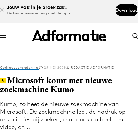
Jouw vak in je broekzak!
Download
De beste leeservaring met de app
Abonneer nu
Abonneer nu
Gedragsverandering
25 MEI 2009
REDACTIE ADFORMATIE
Log in
Microsoft komt met nieuwe
zoekmachine Kumo
Download de app
Volg het laatste nieuws via de Adformatie
Kumo, zo heet de nieuwe zoekmachine van
Microsoft. De zoekmachine legt de nadruk op
Nieuws app
associaties bij zoeken, maar ook op beeld en
video, en…