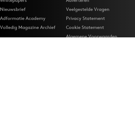
Whitepapers
Adverteren
Nieuwsbrief
Veelgestelde Vragen
Adformatie Academy
Privacy Statement
Volledig Magazine Archief
Cookie Statement
Algemene Voorwaarden
Onze app
Maak Adformatie.nl je
Google-favoriet
Privacyinstellingen
Download de
Adformatie Nieuws App