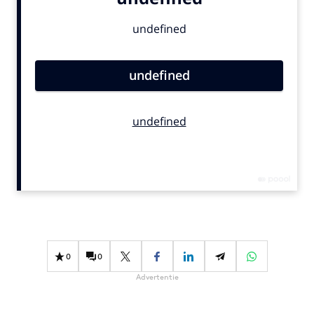
Bureaus
Campagnes
Carriere
Contentmarketing
Craft
Customer Experience
Data & Insights
Design
Digital transformation
Diversiteit
Effectiviteit
Gedragsverandering
0
0
Influencer marketing
Advertentie
Interne communicatie
Martech