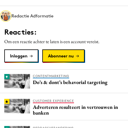
Media
Merkstrategie
Redactie Adformatie
PR
Reacties:
Programmatic
Purpose Marketing
Om een reactie achter te laten is een account vereist.
Reputatie & crisis
Inloggen
Abonneer nu
CONTENTMARKETING
Do’s & dont’s behavorial targeting
CUSTOMER EXPERIENCE
Adverteren resulteert in vertrouwen in
banken