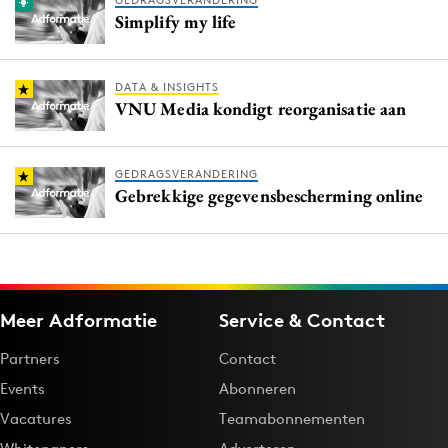
GEDRAGSVERANDERING
Simplify my life
DATA & INSIGHTS
VNU Media kondigt reorganisatie aan
GEDRAGSVERANDERING
Gebrekkige gegevensbescherming online
Meer Adformatie
Service & Contact
Partners
Contact
Events
Abonneren
Vacatures
Teamabonnementen