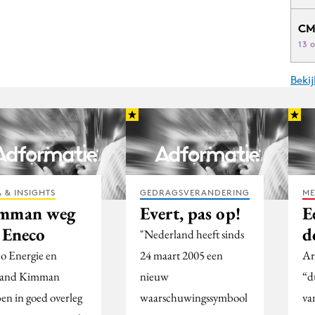
CM
13 
Beki
 & INSIGHTS
GEDRAGSVERANDERING
ME
mman weg
Evert, pas op!
E
j Eneco
d
"Nederland heeft sinds
o Energie en
24 maart 2005 een
Ar
land Kimman
nieuw
“d
en in goed overleg
waarschuwingssymbool
va