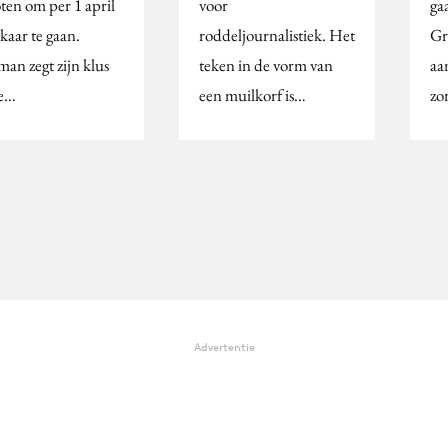
ten om per 1 april
voor
ga
lkaar te gaan.
roddeljournalistiek. Het
Gr
an zegt zijn klus
teken in de vorm van
aa
de…
een muilkorf is…
zo
Advertentie