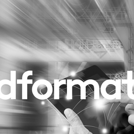
Programmatic
ering
Purpose Marketing
keting
Reputatie & crisis
nicatie