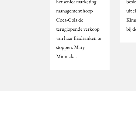
het senior marketing
beslo
management hoop
uit e
Coca-Cola de
Kimm
teruglopende verkoop
bij 
van haar frisdranken te
stoppen. Mary
Minnick…