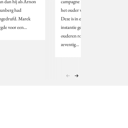
an dan hij als Arnon
campagne De kunst van
unberg had
het ouder worden.
ngedrufd. Marek
Deze is in eerste
rgde voor een…
instantie gericht op
ouderen rond de
zeventig…