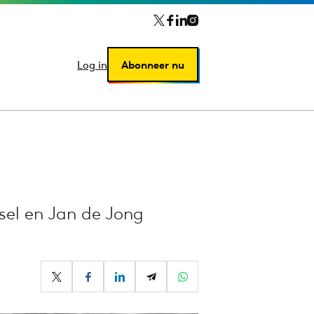
Log in
Log in
Abonneer nu
Abonneer nu
ssel en Jan de Jong