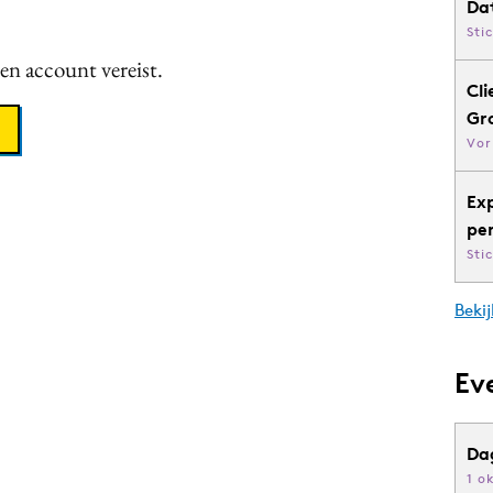
Da
Sti
een account vereist.
Cli
Gr
Vor
Ex
pe
Sti
Bekij
Ev
Da
1 o