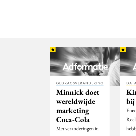
GEDRAGSVERANDERING
DATA
Minnick doet
Ki
wereldwijde
bi
marketing
Enec
Coca-Cola
Roe
Met veranderingen in
hebb