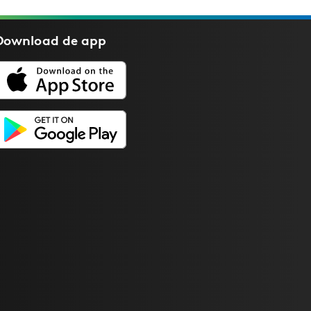
Download de
app