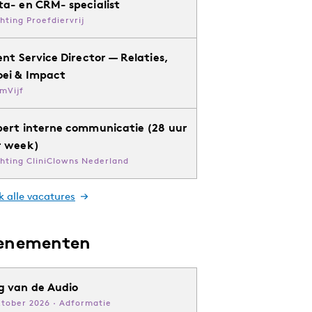
ta- en CRM- specialist
chting Proefdiervrij
ent Service Director — Relaties,
oei & Impact
mVijf
pert interne communicatie (28 uur
r week)
chting CliniClowns Nederland
k alle vacatures
enementen
g van de Audio
ktober 2026 · Adformatie