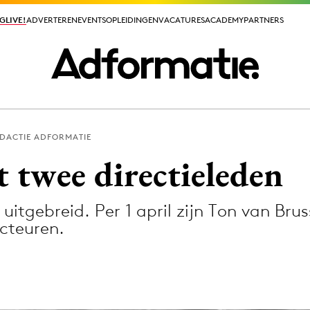
GLIVE!
GLIVE!
ADVERTEREN
ADVERTEREN
EVENTS
EVENTS
OPLEIDINGEN
OPLEIDINGEN
VACATURES
VACATURES
ACADEMY
ACADEMY
PARTNERS
PARTNERS
DACTIE ADFORMATIE
ieuws app
twee directieleden
uitgebreid. Per 1 april zijn Ton van Bru
cteuren.
Media
ormation
Merkstrategie
PR