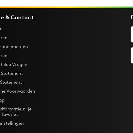
ce & Contact
t
ren
bonnementen
eren
stelde Vragen
y Statement
 Statement
ne Voorwaarden
pp
dformatie.nl je
-favoriet
instellingen