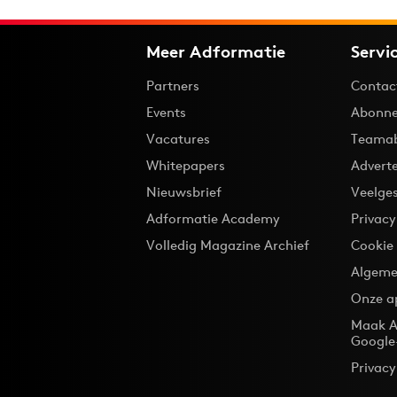
Meer Adformatie
Servi
Partners
Contac
Events
Abonne
Vacatures
Teama
Whitepapers
Advert
Nieuwsbrief
Veelge
Adformatie Academy
Privac
Volledig Magazine Archief
Cookie
Algeme
Onze a
Maak A
Google
Privacy