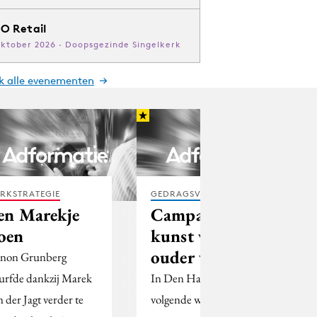
O Retail
oktober 2026 · Doopsgezinde Singelkerk
jk alle evenementen
RKSTRATEGIE
GEDRAGSVERANDERING
en Marekje
Campagne: De
oen
kunst van het
ouder worden
non Grunberg
urfde dankzij Marek
In Den Haag begint
n der Jagt verder te
volgende week de