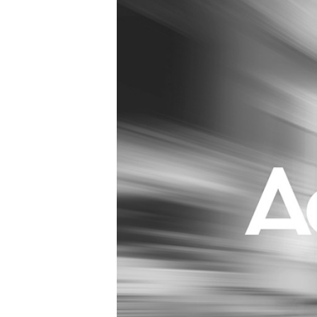
Carriere
Effectiviteit
Contentmarketing
Gedragsverand
Craft
Influencer mar
Customer Experience
Interne commu
Data & Insights
Martech