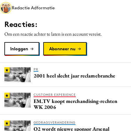
Media
Redactie Adformatie
Merkstrategie
Reacties:
PR
Programmatic
Om een reactie achter te laten is een account vereist.
Purpose Marketing
Inloggen
Abonneer nu
Reputatie & crisis
PR
2001 heel slecht jaar reclamebranche
CUSTOMER EXPERIENCE
EM.TV koopt merchandising-rechten
WK 2006
GEDRAGSVERANDERING
O2 wordt nieuwe sponsor Arsenal