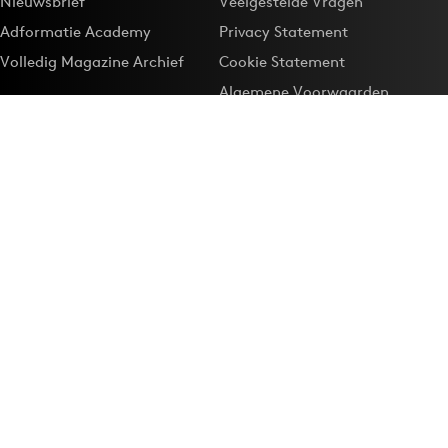
Nieuwsbrief
Veelgestelde Vragen
Adformatie Academy
Privacy Statement
Volledig Magazine Archief
Cookie Statement
Algemene Voorwaarden
Onze app
Maak Adformatie.nl je
Google-favoriet
Privacyinstellingen
Download de
Adformatie Nieuws App