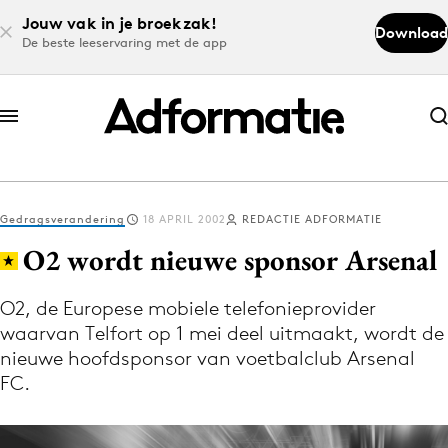
Jouw vak in je broekzak!
Download
De beste leeservaring met de app
Abonneer nu
Abonneer nu
Gedragsverandering
18 APRIL 2002
REDACTIE ADFORMATIE
Log in
O2 wordt nieuwe sponsor Arsenal
O2, de Europese mobiele telefonieprovider
Download de app
waarvan Telfort op 1 mei deel uitmaakt, wordt de
Volg het laatste nieuws via de Adformatie
nieuwe hoofdsponsor van voetbalclub Arsenal
Nieuws app
FC.