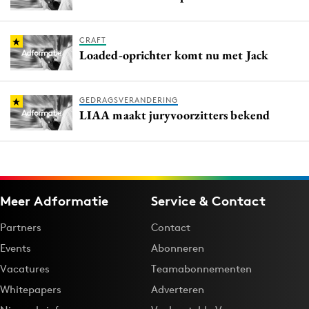
CRAFT
Loaded-oprichter komt nu met Jack
GEDRAGSVERANDERING
LIAA maakt juryvoorzitters bekend
Meer Adformatie
Service & Contact
Partners
Contact
Events
Abonneren
Vacatures
Teamabonnementen
Whitepapers
Adverteren