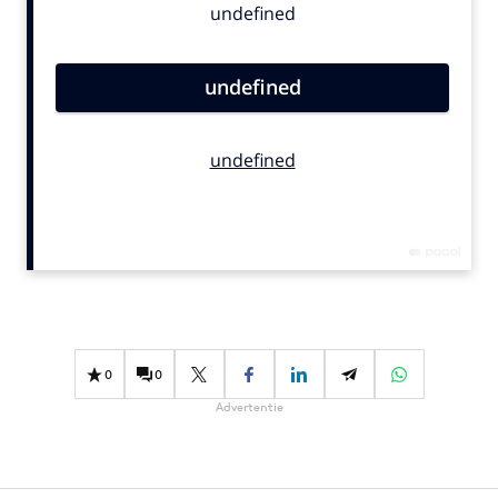
Bureaus
Campagnes
Carriere
Contentmarketing
Craft
Customer Experience
Data & Insights
Design
Digital transformation
Diversiteit
Effectiviteit
0
0
Gedragsverandering
Advertentie
Influencer marketing
Interne communicatie
Martech