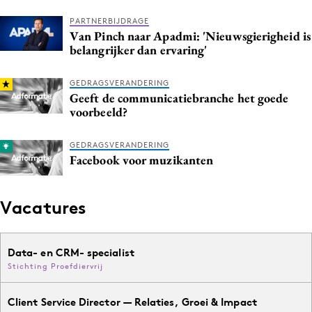
Media
PARTNERBIJDRAGE
Van Pinch naar Apadmi: 'Nieuwsgierigheid is
Merkstrategie
belangrijker dan ervaring'
PR
Programmatic
GEDRAGSVERANDERING
Geeft de communicatiebranche het goede
Purpose Marketing
voorbeeld?
Reputatie & crisis
GEDRAGSVERANDERING
Facebook voor muzikanten
Vacatures
Data- en CRM- specialist
Stichting Proefdiervrij
Client Service Director — Relaties, Groei & Impact