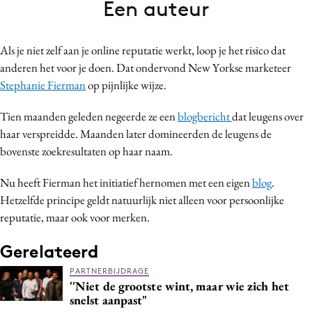
Een auteur
Bureaus
Campagnes
Als je niet zelf aan je online reputatie werkt, loop je het risico dat
Carriere
anderen het voor je doen. Dat ondervond New Yorkse marketeer
Contentmarketing
Stephanie Fierman
op pijnlijke wijze.
Craft
Tien maanden geleden negeerde ze een
blogbericht
dat leugens over
Customer Experience
haar verspreidde. Maanden later domineerden de leugens de
Data & Insights
bovenste zoekresultaten op haar naam.
Design
Digital transformation
Nu heeft Fierman het initiatief hernomen met een eigen
blog
.
Hetzelfde principe geldt natuurlijk niet alleen voor persoonlijke
Diversiteit
reputatie, maar ook voor merken.
Effectiviteit
Gedragsverandering
Gerelateerd
Influencer marketing
PARTNERBIJDRAGE
''Niet de grootste wint, maar wie zich het
Interne communicatie
snelst aanpast"
Martech