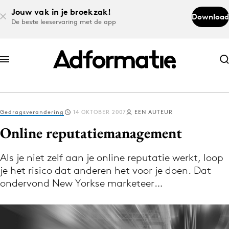
Jouw vak in je broekzak!
Download
De beste leeservaring met de app
Abonneer nu
Abonneer nu
Gedragsverandering
14 OKTOBER 2007
EEN AUTEUR
Log in
Online reputatiemanagement
Als je niet zelf aan je online reputatie werkt, loop
Download de app
je het risico dat anderen het voor je doen. Dat
Volg het laatste nieuws via de Adformatie
ondervond New Yorkse marketeer…
Nieuws app