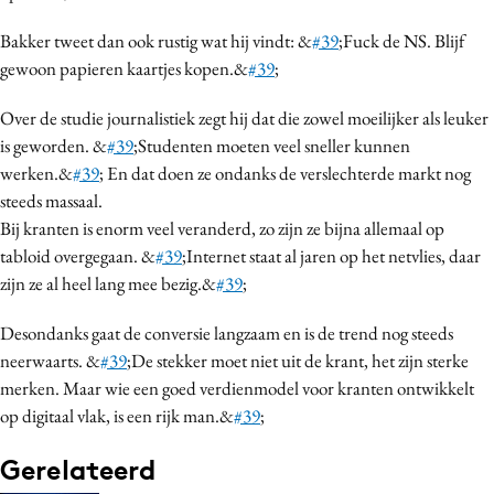
Media
Bakker tweet dan ook rustig wat hij vindt: &
#39
;Fuck de NS. Blijf
Merkstrategie
gewoon papieren kaartjes kopen.&
#39
;
PR
Over de studie journalistiek zegt hij dat die zowel moeilijker als leuker
Programmatic
is geworden. &
#39
;Studenten moeten veel sneller kunnen
Purpose Marketing
werken.&
#39
; En dat doen ze ondanks de verslechterde markt nog
Reputatie & crisis
steeds massaal.
Bij kranten is enorm veel veranderd, zo zijn ze bijna allemaal op
tabloid overgegaan. &
#39
;Internet staat al jaren op het netvlies, daar
zijn ze al heel lang mee bezig.&
#39
;
Desondanks gaat de conversie langzaam en is de trend nog steeds
neerwaarts. &
#39
;De stekker moet niet uit de krant, het zijn sterke
merken. Maar wie een goed verdienmodel voor kranten ontwikkelt
op digitaal vlak, is een rijk man.&
#39
;
Gerelateerd