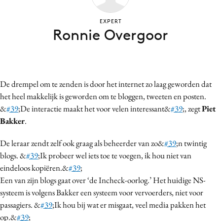
Bureaus
EXPERT
Campagnes
Ronnie Overgoor
Carriere
Contentmarketing
Craft
De drempel om te zenden is door het internet zo laag geworden dat
Customer Experience
het heel makkelijk is geworden om te bloggen, tweeten en posten.
Data & Insights
&
#39
;De interactie maakt het voor velen interessant&
#39
;, zegt
Piet
Design
Bakker
.
Digital transformation
De leraar zendt zelf ook graag als beheerder van zo&
#39
;n twintig
Diversiteit
blogs. &
#39
;Ik probeer wel iets toe te voegen, ik hou niet van
Effectiviteit
eindeloos kopiëren.&
#39
;
Gedragsverandering
Een van zijn blogs gaat over ‘de Incheck-oorlog.’ Het huidige NS-
Influencer marketing
systeem is volgens Bakker een systeem voor vervoerders, niet voor
Interne communicatie
passagiers. &
#39
;Ik hou bij wat er misgaat, veel media pakken het
op.&
#39
;
Martech