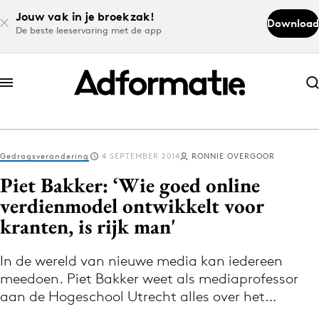
Jouw vak in je broekzak!
Download
De beste leeservaring met de app
Abonneer nu
Abonneer nu
Gedragsverandering
4 SEPTEMBER 2014
RONNIE OVERGOOR
Log in
Piet Bakker: ‘Wie goed online
verdienmodel ontwikkelt voor
kranten, is rijk man'
Download de app
Volg het laatste nieuws via de Adformatie
In de wereld van nieuwe media kan iedereen
Nieuws app
meedoen. Piet Bakker weet als mediaprofessor
aan de Hogeschool Utrecht alles over het…