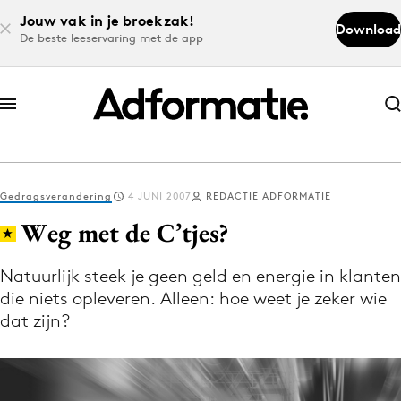
Jouw vak in je broekzak!
Download
De beste leeservaring met de app
Abonneer nu
Abonneer nu
Gedragsverandering
4 JUNI 2007
REDACTIE ADFORMATIE
Log in
Weg met de C’tjes?
Natuurlijk steek je geen geld en energie in klanten
Download de app
die niets opleveren. Alleen: hoe weet je zeker wie
Volg het laatste nieuws via de Adformatie
dat zijn?
Nieuws app