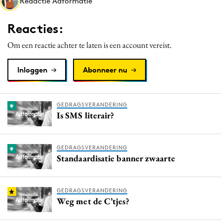
Redactie Adformatie
Media
Merkstrategie
Reacties:
PR
Om een reactie achter te laten is een account vereist.
Programmatic
Purpose Marketing
Inloggen
Abonneer nu
Reputatie & crisis
GEDRAGSVERANDERING
Is SMS literair?
GEDRAGSVERANDERING
Standaardisatie banner zwaarte
GEDRAGSVERANDERING
Weg met de C’tjes?