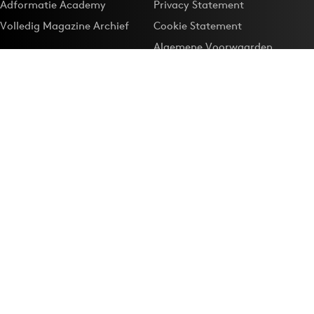
Adformatie Academy
Privacy Statement
Volledig Magazine Archief
Cookie Statement
Algemene Voorwaarden
Onze app
Maak Adformatie.nl je
Google-favoriet
Privacyinstellingen
Download de
Adformatie Nieuws App