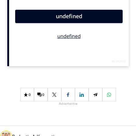
Bureaus
Campagnes
Carriere
Contentmarketing
Craft
Customer Experience
Data & Insights
Design
Digital transformation
Diversiteit
0
0
Effectiviteit
Advertentie
Gedragsverandering
Influencer marketing
Interne communicatie
Martech