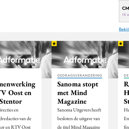
CM
13 
Beki
GEDRAGSVERANDERING
DE
menwerking
Sanoma stopt
R
V Oost en
met Mind
H
 Stentor
Magazine
S
recties en
Sanoma Uitgevers heeft
He
dredacties van de
besloten de uitgave van
En
tor en RTV Oost
de titel Mind Magazine
fi