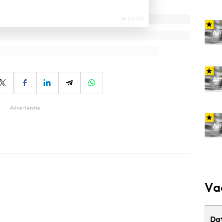
Advertentie
Va
Da