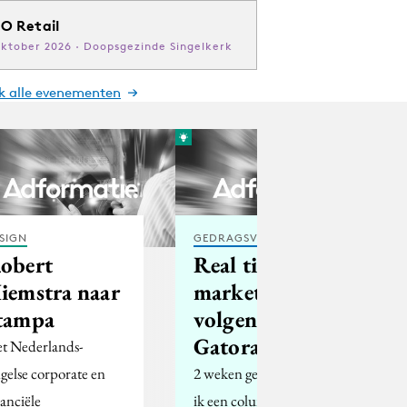
O Retail
oktober 2026 · Doopsgezinde Singelkerk
jk alle evenementen
SIGN
GEDRAGSVERANDERING
obert
Real time
iemstra naar
marketing
tampa
volgens
Gatorade
t Nederlands-
gelse corporate en
2 weken geleden schreef
nanciële
ik een column over het