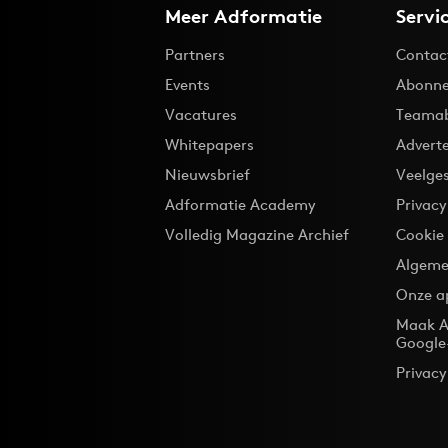
Meer Adformatie
Servi
Partners
Contac
Events
Abonne
Vacatures
Teama
Whitepapers
Advert
Nieuwsbrief
Veelge
Adformatie Academy
Privac
Volledig Magazine Archief
Cookie
Algeme
Onze a
Maak A
Google
Privacy