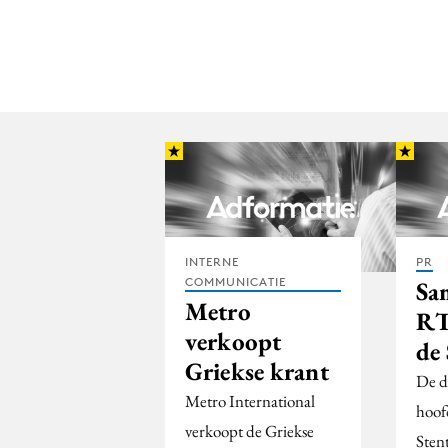
INTERNE
PR
COMMUNICATIE
Sa
Metro
RT
verkoopt
de
Griekse krant
De di
Metro International
hoof
verkoopt de Griekse
Sten