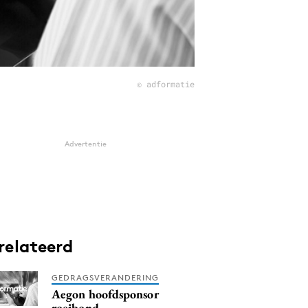
© adformatie
Advertentie
relateerd
GEDRAGSVERANDERING
Aegon hoofdsponsor
roeibond