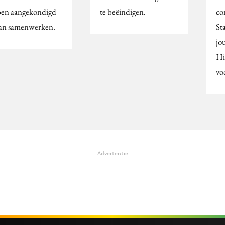
en aangekondigd
te beëindigen.
co
aan samenwerken.
St
jo
Hi
vo
Advertentie