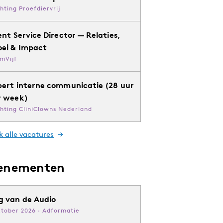
chting Proefdiervrij
ent Service Director — Relaties,
oei & Impact
mVijf
pert interne communicatie (28 uur
r week)
chting CliniClowns Nederland
k alle vacatures
enementen
g van de Audio
ktober 2026 · Adformatie