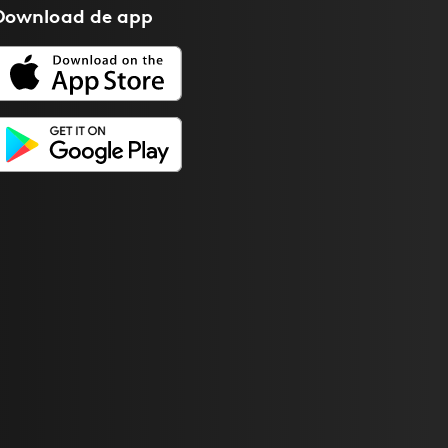
Download de
app