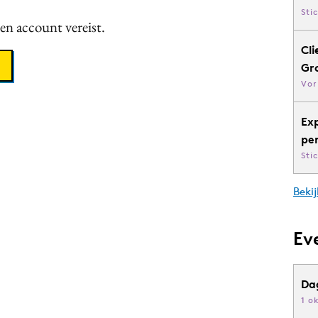
Sti
een account vereist.
Cli
Gr
Vor
Ex
pe
Sti
Bekij
Ev
Da
1 o