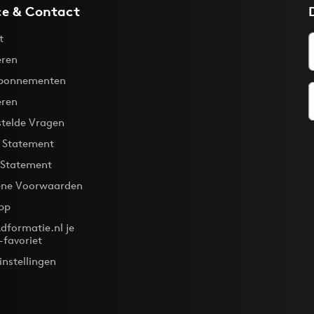
ce & Contact
t
ren
bonnementen
eren
stelde Vragen
y Statement
 Statement
ne Voorwaarden
pp
dformatie.nl je
-favoriet
instellingen