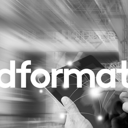
Programmatic
ering
Purpose Marketing
keting
Reputatie & crisis
nicatie