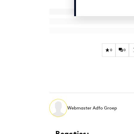
0
0
Webmaster Adfo Groep
Reacties: