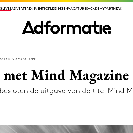
GLIVE!
GLIVE!
ADVERTEREN
ADVERTEREN
EVENTS
EVENTS
OPLEIDINGEN
OPLEIDINGEN
VACATURES
VACATURES
ACADEMY
ACADEMY
PARTNERS
PARTNERS
STER ADFO GROEP
ieuws app
t met Mind Magazine
esloten de uitgave van de titel Mind M
Media
ormation
Merkstrategie
PR