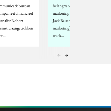
mmunicatiebureau
belang van real time
ampa heeft financieel
marketing ((Wordt u de
urnalist Robert
Jack Bauer van de
emstra aangetrokken
marketing) . Afgelopen
or…
week…