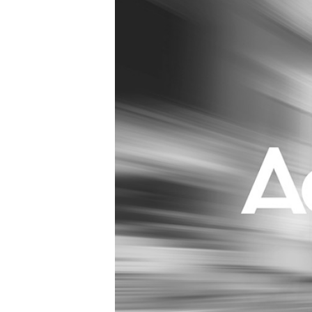
Carriere
Effectiviteit
Contentmarketing
Gedragsverand
Craft
Influencer mar
Customer Experience
Interne commu
Data & Insights
Martech