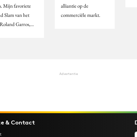
s. Mijn favoriete
alliantie op de
d Slam van het
commerciële markt.
, Roland Garros,…
Advertentie
ce & Contact
t