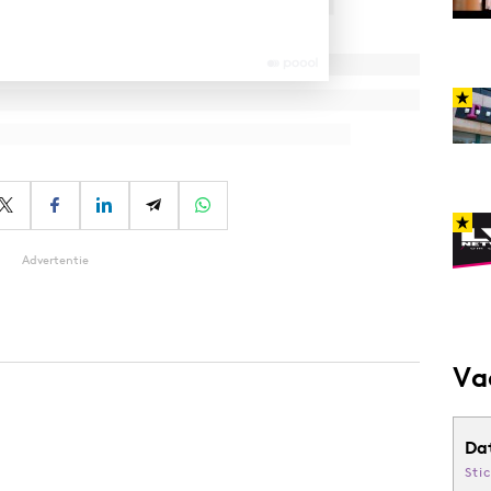
Advertentie
Va
Da
Sti