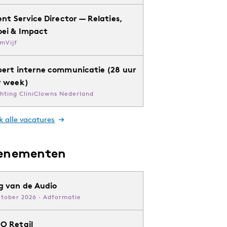
ent Service Director — Relaties,
oei & Impact
mVijf
pert interne communicatie (28 uur
r week)
chting CliniClowns Nederland
k alle vacatures
enementen
g van de Audio
ktober 2026 · Adformatie
O Retail