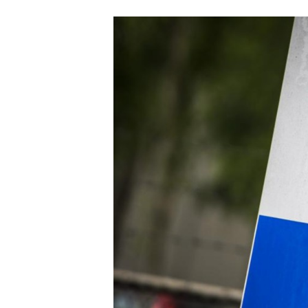
Carriere
Effectiviteit
Contentmarketing
Gedragsverand
Craft
Influencer mar
Customer Experience
Interne commu
Data & Insights
Martech