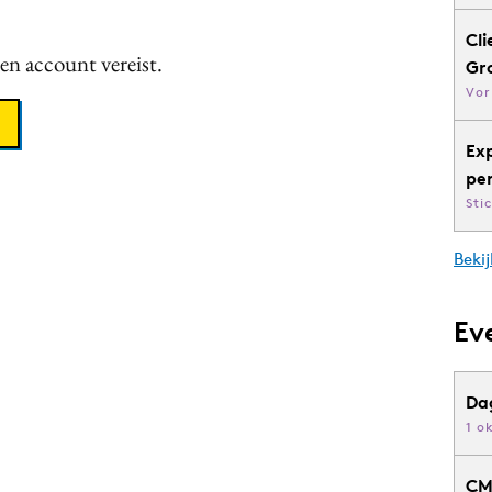
Cli
een account vereist.
Gr
Vor
Ex
pe
Sti
Bekij
Ev
Da
1 o
CM