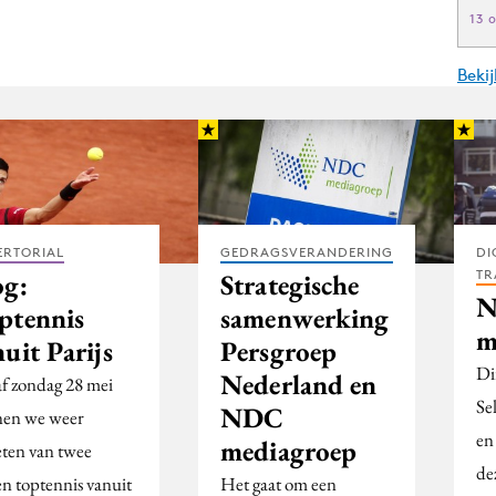
13 
Beki
ERTORIAL
GEDRAGSVERANDERING
DI
TR
og:
Strategische
N
ptennis
samenwerking
m
uit Parijs
Persgroep
Di
Nederland en
f zondag 28 mei
Se
NDC
en we weer
en
mediagroep
eten van twee
de
n toptennis vanuit
Het gaat om een