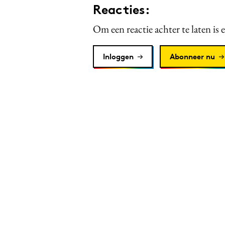
Reacties:
Om een reactie achter te laten is 
Inloggen
Abonneer nu