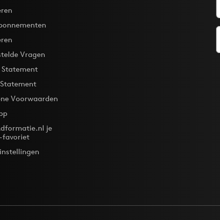
ren
bonnementen
eren
stelde Vragen
y Statement
 Statement
ne Voorwaarden
pp
dformatie.nl je
-favoriet
instellingen