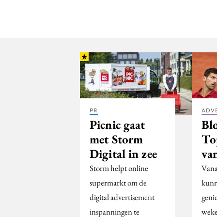
PR
ADV
Picnic gaat
Bl
met Storm
To
Digital in zee
van
Storm helpt online
Vana
supermarkt om de
kunn
digital advertisement
geni
inspanningen te
weke