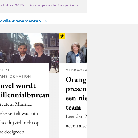
oktober 2026 · Doopsgezinde Singelkerk
jk alle evenementen
GITAL
GEDRAGSVERANDERING
ANSFORMATION
Orange Lions
ovel wordt
presenteert
illennialbureau
een nieuw
recteur Maurice
team
leky vertelt waarom
Leendert Mulder
 hoe hij zich richt op
neemt afscheid
ze doelgroep