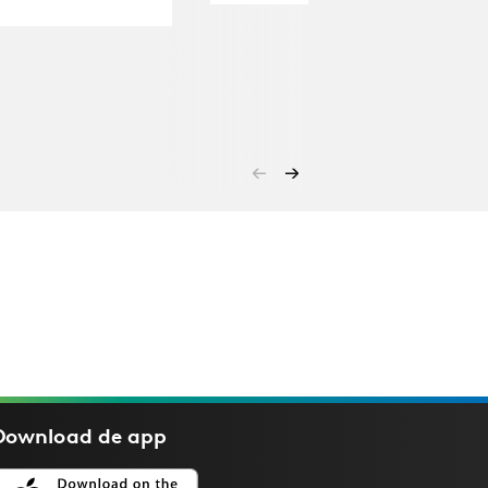
Download de
app