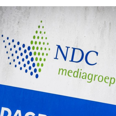
Programmatic
ering
Purpose Marketing
keting
Reputatie & crisis
nicatie