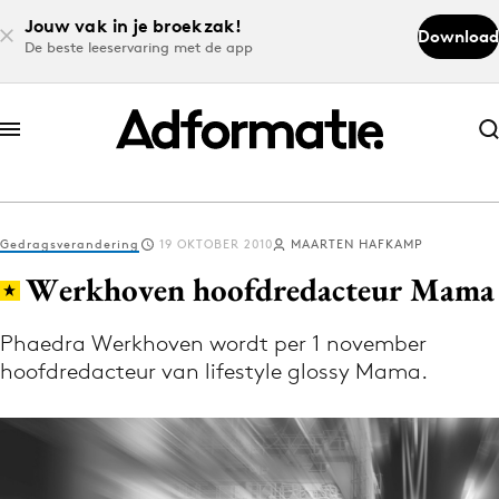
Jouw vak in je broekzak!
Download
De beste leeservaring met de app
Abonneer nu
Abonneer nu
Gedragsverandering
19 OKTOBER 2010
MAARTEN HAFKAMP
Log in
Werkhoven hoofdredacteur Mama
Phaedra Werkhoven wordt per 1 november
Download de app
hoofdredacteur van lifestyle glossy Mama.
Volg het laatste nieuws via de Adformatie
Nieuws app