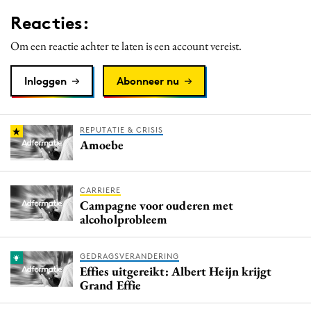
Media
Reacties:
Merkstrategie
Om een reactie achter te laten is een account vereist.
PR
Programmatic
Inloggen
Abonneer nu
Purpose Marketing
Reputatie & crisis
REPUTATIE & CRISIS
Amoebe
CARRIERE
Campagne voor ouderen met
alcoholprobleem
GEDRAGSVERANDERING
Effies uitgereikt: Albert Heijn krijgt
Grand Effie