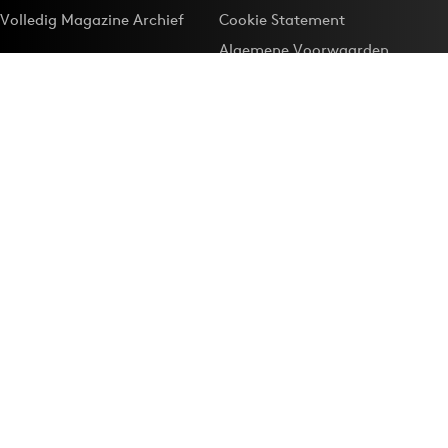
Volledig Magazine Archief
Cookie Statement
Algemene Voorwaarden
Onze app
Maak Adformatie.nl je
Google-favoriet
Privacyinstellingen
Download de
Adformatie Nieuws App