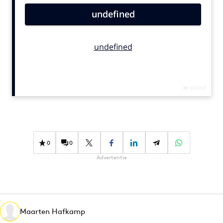
Bureaus
Campagnes
Carriere
Contentmarketing
Craft
Customer Experience
Data & Insights
Design
Digital transformation
0
0
Diversiteit
Advertentie
Effectiviteit
Gedragsverandering
Influencer marketing
Interne communicatie
Maarten Hafkamp
Martech