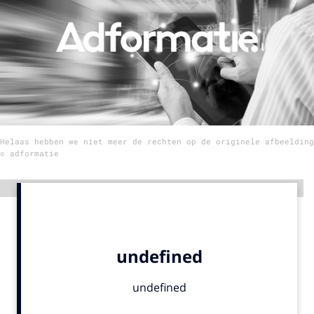
Menu
Home
9 sept: GenAI-training
12 nov: MarketingLive!
Helaas hebben we niet meer de rechten op de originele afbeelding
Adverteren
© adformatie
Events
Opleidingen
Advertentie
Vacatures
Academy
Partners
Topics
Artificial Intelligence