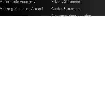
Adformatie Academy
Privacy Statement
Volledig Magazine Archief
Cookie Statement
Algemene Voorwaarden
Onze app
Maak Adformatie.nl je
Google-favoriet
Privacyinstellingen
Download de
Adformatie Nieuws App