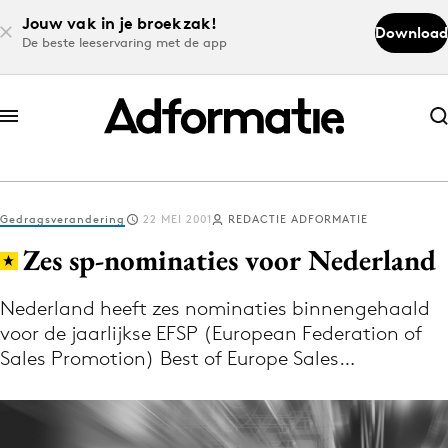
Jouw vak in je broekzak!
Download
De beste leeservaring met de app
Abonneer nu
Abonneer nu
Gedragsverandering
22 MEI 2001
REDACTIE ADFORMATIE
Log in
Zes sp-nominaties voor Nederland
Nederland heeft zes nominaties binnengehaald
Download de app
voor de jaarlijkse EFSP (European Federation of
Volg het laatste nieuws via de Adformatie
Sales Promotion) Best of Europe Sales…
Nieuws app