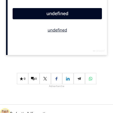
Bureaus
Campagnes
Carriere
Contentmarketing
Craft
Customer Experience
Data & Insights
Design
Digital transformation
Diversiteit
0
0
Effectiviteit
Advertentie
Gedragsverandering
Influencer marketing
Interne communicatie
Martech