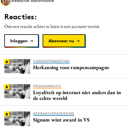
Redactie Adformatie
Media
Merkstrategie
Reacties:
PR
Om een reactie achter te laten is een account vereist.
Programmatic
Purpose Marketing
Inloggen
Abonneer nu
Reputatie & crisis
CONTENTMARKETING
Herkansing voor rampencampagne
PROGRAMMATIC
Loyaliteit op internet niet anders dan in
de echte wereld
GEDRAGSVERANDERING
Signum wint award in VS