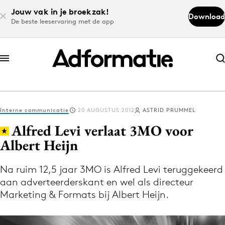
Jouw vak in je broekzak!
Download
De beste leeservaring met de app
Abonneer nu
Abonneer nu
Interne communicatie
20 AUGUSTUS 2012
ASTRID PRUMMEL
Log in
Alfred Levi verlaat 3MO voor
Albert Heijn
Download de app
Volg het laatste nieuws via de Adformatie
Na ruim 12,5 jaar 3MO is Alfred Levi teruggekeerd
aan adverteerderskant en wel als directeur
Nieuws app
Marketing & Formats bij Albert Heijn.