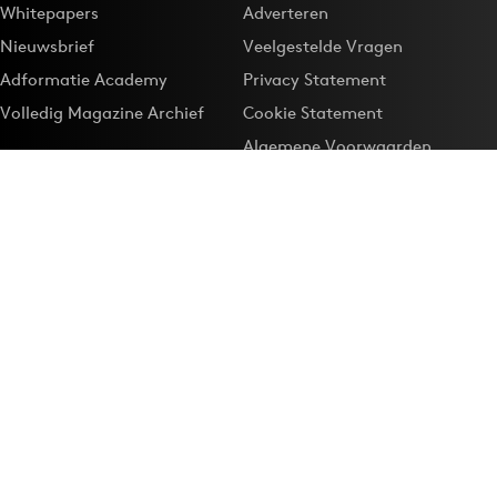
Whitepapers
Adverteren
Nieuwsbrief
Veelgestelde Vragen
Adformatie Academy
Privacy Statement
Volledig Magazine Archief
Cookie Statement
Algemene Voorwaarden
Onze app
Maak Adformatie.nl je
Google-favoriet
Privacyinstellingen
Download de
Adformatie Nieuws App