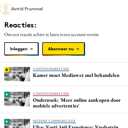
Media
Astrid Prummel
Merkstrategie
Reacties:
PR
Programmatic
Om een reactie achter te laten is een account vereist.
Purpose Marketing
Inloggen
Abonneer nu
Reputatie & crisis
CONTENTMARKETING
Kamer moet Mediawet snel behandelen
CONTENTMARKETING
Onderzoek: 'Meer online aankopen door
mobiele advertenties'
INTERNE COMMUNICATIE
Ultac Vorti 360 Experience: Vredestein