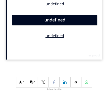
Bureaus
Campagnes
Carriere
Contentmarketing
Craft
Customer Experience
Data & Insights
Design
Digital transformation
Diversiteit
Effectiviteit
0
0
Gedragsverandering
Advertentie
Influencer marketing
Interne communicatie
Martech