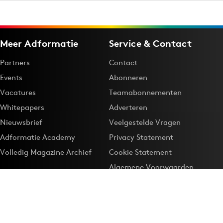
Meer Adformatie
Service & Contact
Partners
Contact
Events
Abonneren
Vacatures
Teamabonnementen
Whitepapers
Adverteren
Nieuwsbrief
Veelgestelde Vragen
Adformatie Academy
Privacy Statement
Volledig Magazine Archief
Cookie Statement
Algemene Voorwaarden
Onze app
Maak Adformatie.nl je
Google-favoriet
Privacyinstellingen