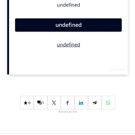
Bureaus
Campagnes
Carriere
Contentmarketing
Craft
Customer Experience
Data & Insights
Design
Digital transformation
Diversiteit
Effectiviteit
0
1
Gedragsverandering
Advertentie
Influencer marketing
Interne communicatie
Martech