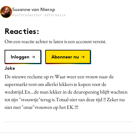
Media
Susanne van Nierop
Hoofdredacteur Adformatie
Merkstrategie
PR
Reacties:
Programmatic
Om een reactie achter te laten is een account vereist.
Purpose Marketing
Reputatie & crisis
Inloggen
Abonneer nu
Joke
De nieuwe reclame op tv.Waar weer een vrouw naar de
supermarkt rent om allerlei lekkers te kopen voor de
wedstrijd.En...de man lekker in de deuropening blijft wachten
tot zijn "vrouwtje"terug is.Totaal niet van deze tijd !! Zeker nu
niet met "onze"vrouwen op het EK.!!!