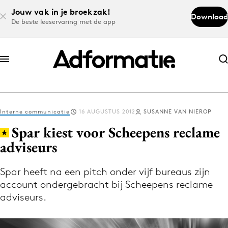
Jouw vak in je broekzak!
Download
De beste leeservaring met de app
Abonneer nu
Abonneer nu
Interne communicatie
16 AUGUSTUS 2012
SUSANNE VAN NIEROP
Log in
Spar kiest voor Scheepens reclame
adviseurs
Download de app
Volg het laatste nieuws via de Adformatie
Spar heeft na een pitch onder vijf bureaus zijn
account ondergebracht bij Scheepens reclame
Nieuws app
adviseurs.