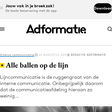
Jouw vak in je broekzak!
Download
De beste leeservaring met de app
Abonneer nu
Abonneer nu
Interne communicatie
22 AUGUSTUS 2013
REDACTIE ADFORMATIE
Log in
Alle ballen op de lijn
Lijncommunicatie is de ruggengraat van de
Download de app
interne communicatie. Onbegrijpelijk daarom
Volg het laatste nieuws via de Adformatie
dat de communicatieafdeling hieraan zo
Nieuws app
weinig…