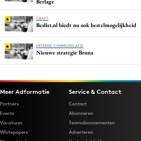
Berlage
CRAFT
Beslist.nl biedt nu ook bestelmogelijkheid
INTERNE COMMUNICATIE
Nieuwe strategie Bruna
Meer Adformatie
Service & Contact
Partners
Contact
Events
Abonneren
Vacatures
Teamabonnementen
Whitepapers
Adverteren