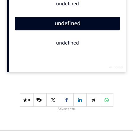
Bureaus
Campagnes
Carriere
Contentmarketing
Craft
Customer Experience
Data & Insights
Design
Digital transformation
Diversiteit
Effectiviteit
0
0
Gedragsverandering
Advertentie
Influencer marketing
Interne communicatie
Martech