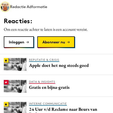
Media
Redactie Adformatie
Merkstrategie
Reacties:
PR
Programmatic
Om een reactie achter te laten is een account vereist.
Purpose Marketing
Inloggen
Abonneer nu
Reputatie & crisis
REPUTATIE & CRISIS
Apple doet het nog steeds goed
DATA & INSIGHTS
Gratis en bijna-gratis
INTERNE COMMUNICATIE
24 Uur v/d Reclame naar Beurs van