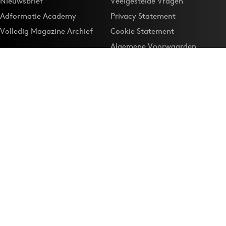
Nieuwsbrief
Veelgestelde Vragen
Adformatie Academy
Privacy Statement
Volledig Magazine Archief
Cookie Statement
Algemene Voorwaarden
Onze app
Maak Adformatie.nl je
Google-favoriet
Privacyinstellingen
Download de
Adformatie Nieuws App