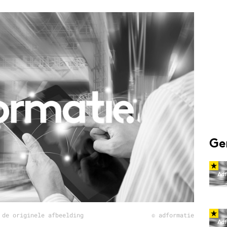
Programmatic
ering
Purpose Marketing
keting
Reputatie & crisis
nicatie
Ge
 de originele afbeelding
© adformatie