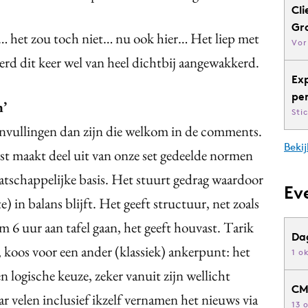
Cli
Gr
… het zou toch niet… nu ook hier… Het liep met
Vor
werd dit keer wel van heel dichtbij aangewakkerd.
Ex
pe
’
Sti
aanvullingen dan zijn die welkom in de comments.
Bekij
gst maakt deel uit van onze set gedeelde normen
atschappelijke basis. Het stuurt gedrag waardoor
Ev
) in balans blijft. Het geeft structuur, net zoals
 6 uur aan tafel gaan, het geeft houvast. Tarik
Da
, koos voor een ander (klassiek) ankerpunt: het
1 o
n logische keuze, zeker vanuit zijn wellicht
CM
r velen inclusief ikzelf vernamen het nieuws via
13 