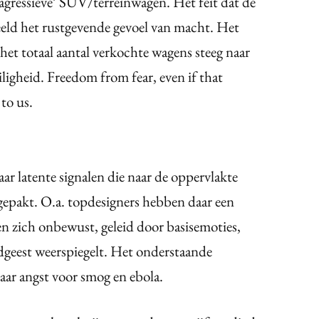
agressieve’ SUV/terreinwagen. Het feit dat de
eeld het rustgevende gevoel van macht. Het
het totaal aantal verkochte wagens steeg naar
iligheid. Freedom from fear, even if that
 to us.
aar latente signalen die naar de oppervlakte
epakt. O.a. topdesigners hebben daar een
n zich onbewust, geleid door basisemoties,
dgeest weerspiegelt. Het onderstaande
naar angst voor smog en ebola.