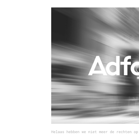
Carriere
Effectiviteit
Contentmarketing
Gedragsverand
Craft
Influencer mar
Customer Experience
Interne commu
Data & Insights
Martech
Helaas hebben we niet meer de rechten op