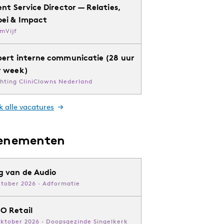
ent Service Director — Relaties,
oei & Impact
mVijf
pert interne communicatie (28 uur
r week)
chting CliniClowns Nederland
k alle vacatures
enementen
g van de Audio
ktober 2026 · Adformatie
O Retail
oktober 2026 · Doopsgezinde Singelkerk