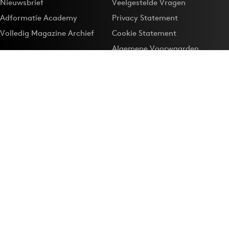
Nieuwsbrief
Veelgestelde Vragen
Adformatie Academy
Privacy Statement
Volledig Magazine Archief
Cookie Statement
Algemene Voorwaarden
Onze app
Maak Adformatie.nl je
Google-favoriet
Privacyinstellingen
Download de
Adformatie Nieuws App