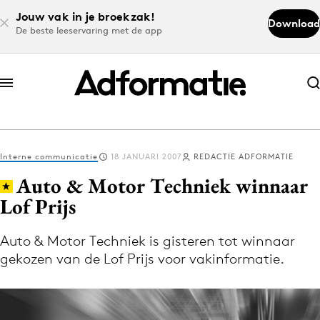
Jouw vak in je broekzak!
Download
De beste leeservaring met de app
Abonneer nu
Abonneer nu
Interne communicatie
18 JANUARI 2007
REDACTIE ADFORMATIE
Log in
Auto & Motor Techniek winnaar
Lof Prijs
Download de app
Volg het laatste nieuws via de Adformatie
Auto & Motor Techniek is gisteren tot winnaar
gekozen van de Lof Prijs voor vakinformatie.
Nieuws app