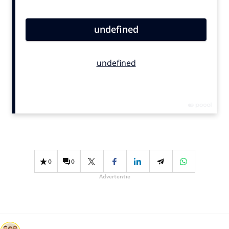
Bureaus
Campagnes
Carriere
Contentmarketing
Craft
Customer Experience
Data & Insights
Design
Digital transformation
Diversiteit
0
0
Effectiviteit
Advertentie
Gedragsverandering
Influencer marketing
Interne communicatie
Martech