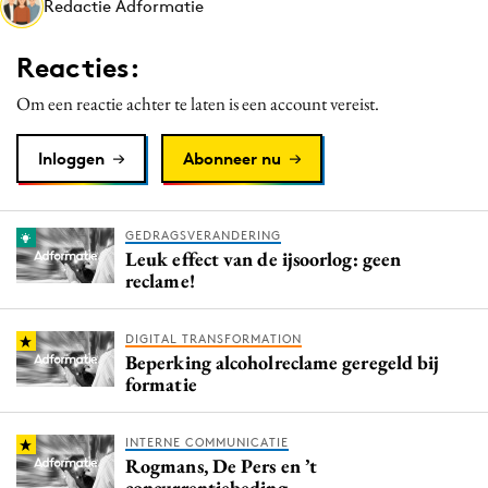
Redactie Adformatie
Media
Merkstrategie
Reacties:
PR
Om een reactie achter te laten is een account vereist.
Programmatic
Purpose Marketing
Inloggen
Abonneer nu
Reputatie & crisis
GEDRAGSVERANDERING
Leuk effect van de ijsoorlog: geen
reclame!
DIGITAL TRANSFORMATION
Beperking alcoholreclame geregeld bij
formatie
INTERNE COMMUNICATIE
Rogmans, De Pers en ’t
concurrentiebeding