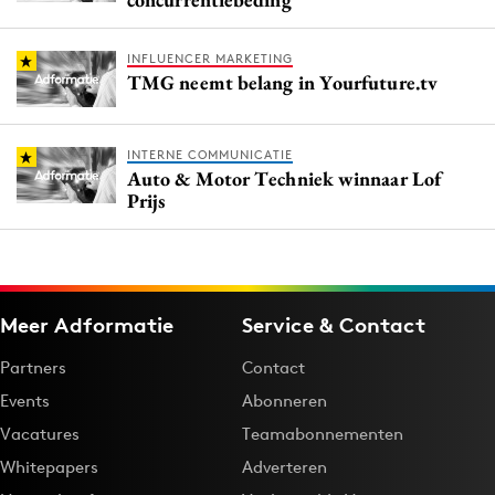
INFLUENCER MARKETING
TMG neemt belang in Yourfuture.tv
INTERNE COMMUNICATIE
Auto & Motor Techniek winnaar Lof
Prijs
Meer Adformatie
Service & Contact
Partners
Contact
Events
Abonneren
Vacatures
Teamabonnementen
Whitepapers
Adverteren