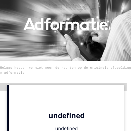
Menu
Home
9 sept: GenAI-training
12 nov: MarketingLive!
Adverteren
Helaas hebben we niet meer de rechten op de originele afbeelding
Events
© adformatie
Opleidingen
Vacatures
Advertentie
Academy
Partners
Topics
Artificial Intelligence