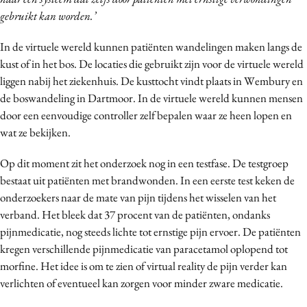
Media
gebruikt kan worden.’
Merkstrategie
In de virtuele wereld kunnen patiënten wandelingen maken langs de
PR
kust of in het bos. De locaties die gebruikt zijn voor de virtuele wereld
Programmatic
liggen nabij het ziekenhuis. De kusttocht vindt plaats in Wembury en
Purpose Marketing
de boswandeling in Dartmoor. In de virtuele wereld kunnen mensen
door een eenvoudige controller zelf bepalen waar ze heen lopen en
Reputatie & crisis
wat ze bekijken.
Op dit moment zit het onderzoek nog in een testfase. De testgroep
bestaat uit patiënten met brandwonden. In een eerste test keken de
onderzoekers naar de mate van pijn tijdens het wisselen van het
verband. Het bleek dat 37 procent van de patiënten, ondanks
pijnmedicatie, nog steeds lichte tot ernstige pijn ervoer. De patiënten
kregen verschillende pijnmedicatie van paracetamol oplopend tot
morfine. Het idee is om te zien of virtual reality de pijn verder kan
verlichten of eventueel kan zorgen voor minder zware medicatie.