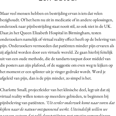
Bureaus
Campagnes
Maar veel mensen hebben en bestrijding ervan is iets dat velen
bezighoudt. Of het hem nu zit in medicatie of in andere oplossingen,
Carriere
onderzoek naar pijnbestrijding staat nooit stil, zo ook niet in de UK.
Contentmarketing
Daar,in het Queen Elizabeth Hospital in Birmingham, testen
Craft
onderzoekers namelijk of virtual reality effect heeft op de beleving van
Customer Experience
pijn. Onderzoekers vermoeden dat patiënten minder pijn ervaren als
Data & Insights
zij afgeleid worden door een virtuele wereld. Ze gaan hierbij feitelijk
uit van een oude methode, die de tandarts toepast door middel van
Design
die posters aan zijn plafond, of de suggestie om even weg te kijken op
Digital transformation
het moment er een splinter uit je vinger gedrukt wordt. Word je
Diversiteit
afgeleid van pijn, dan is de pijn minder, zo simpel is het.
Effectiviteit
Charlotte Small, projectleider van het klinische deel, legt uit dat zij
Gedragsverandering
virtual reality willen testen op meerdere gebieden, te beginnen bij
Influencer marketing
pijnbeleving van patiënten.
‘Uit eerder onderzoek komt naar voren dat
Interne communicatie
kijken naar de natuur ontspannend werkt. Uiteindelijk willen we
Martech
naar een systeem dat zelfs door patiënten met ernstige verwondingen