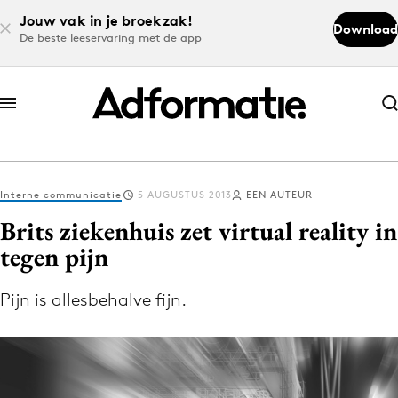
Jouw vak in je broekzak!
Download
De beste leeservaring met de app
Abonneer nu
Abonneer nu
Interne communicatie
5 AUGUSTUS 2013
EEN AUTEUR
Log in
Brits ziekenhuis zet virtual reality in
tegen pijn
Download de app
Volg het laatste nieuws via de Adformatie
Pijn is allesbehalve fijn.
Nieuws app