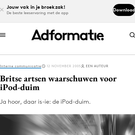
Jouw vak in je broekzak!
Download
De beste leeservaring met de app
Abonneer nu
Abonneer nu
Interne communicatie
12 NOVEMBER 2005
EEN AUTEUR
Log in
Britse artsen waarschuwen voor
iPod-duim
Download de app
Volg het laatste nieuws via de Adformatie
Ja hoor, daar is-ie: de iPod-duim.
Nieuws app