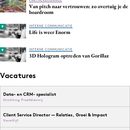
Van pitch naar vertrouwen: zo overtuig je de
Media
boardroom
Merkstrategie
PR
INTERNE COMMUNICATIE
Life is weer Enorm
Programmatic
Purpose Marketing
Reputatie & crisis
INTERNE COMMUNICATIE
3D Hologram optreden van Gorillaz
Vacatures
Data- en CRM- specialist
Stichting Proefdiervrij
Client Service Director — Relaties, Groei & Impact
VormVijf