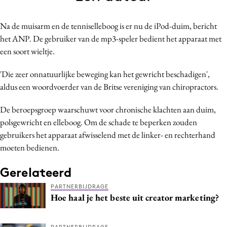
Bureaus
Campagnes
Na de muisarm en de tenniselleboog is er nu de iPod-duim, bericht
het ANP. De gebruiker van de mp3-speler bedient het apparaat met
Carriere
een soort wieltje.
Contentmarketing
Craft
'Die zeer onnatuurlijke beweging kan het gewricht beschadigen',
Customer Experience
aldus een woordvoerder van de Britse vereniging van chiropractors.
Data & Insights
De beroepsgroep waarschuwt voor chronische klachten aan duim,
Design
polsgewricht en elleboog. Om de schade te beperken zouden
Digital transformation
gebruikers het apparaat afwisselend met de linker- en rechterhand
Diversiteit
moeten bedienen.
Effectiviteit
Gerelateerd
Gedragsverandering
PARTNERBIJDRAGE
Influencer marketing
Hoe haal je het beste uit creator marketing?
Interne communicatie
Martech
PARTNERBIJDRAGE