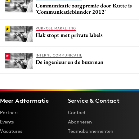
Communicatie zorgpremie door Rutte is
'Communicatieblunder 2012'
PURPOSE MARKETING
Hak stopt met private labels
INTERNE COMMUNICATIE
De ingenieur en de buurman
Meer Adformatie
Service & Contact
Partners
Contact
Events
Abonneren
Vacatures
Teamabonnementen