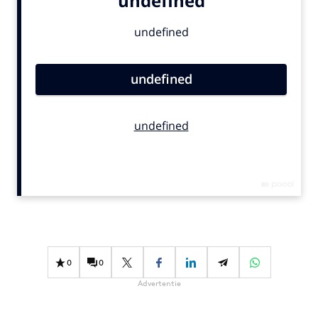
Bureaus
Campagnes
Carriere
Contentmarketing
Craft
Customer Experience
Data & Insights
Design
Digital transformation
Diversiteit
Effectiviteit
Gedragsverandering
0
0
Influencer marketing
Advertentie
Interne communicatie
Martech