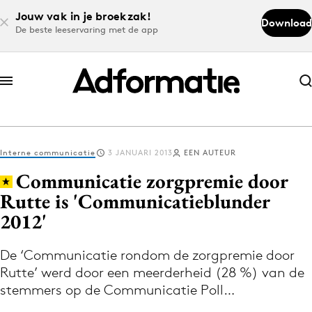
Jouw vak in je broekzak!
Download
De beste leeservaring met de app
Abonneer nu
Abonneer nu
Interne communicatie
3 JANUARI 2013
EEN AUTEUR
Log in
Communicatie zorgpremie door
Rutte is 'Communicatieblunder
2012'
Download de app
Volg het laatste nieuws via de Adformatie
De ‘Communicatie rondom de zorgpremie door
Nieuws app
Rutte’ werd door een meerderheid (28 %) van de
stemmers op de Communicatie Poll…