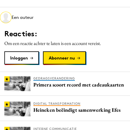
Media
Merkstrategie
Een auteur
PR
Reacties:
Programmatic
Purpose Marketing
Om een reactie achter te laten is een account vereist.
Reputatie & crisis
Inloggen
Abonneer nu
GEDRAGSVERANDERING
Primera scoort record met cadeaukaarten
DIGITAL TRANSFORMATION
Heineken beëindigt samenwerking Efes
INTERNE COMMUNICATIE