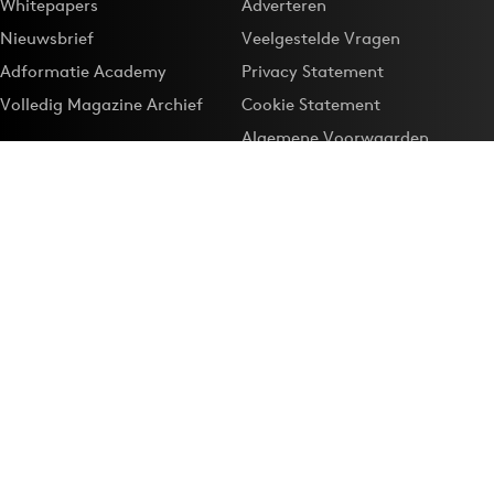
Whitepapers
Adverteren
Nieuwsbrief
Veelgestelde Vragen
Adformatie Academy
Privacy Statement
Volledig Magazine Archief
Cookie Statement
Algemene Voorwaarden
Onze app
Maak Adformatie.nl je
Google-favoriet
Privacyinstellingen
Download de
Adformatie Nieuws App