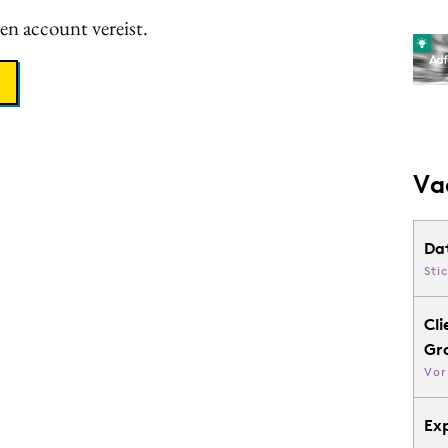
een account vereist.
Va
Da
Sti
Cli
Gr
Vor
Ex