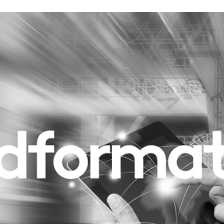
Programmatic
ering
Purpose Marketing
keting
Reputatie & crisis
nicatie