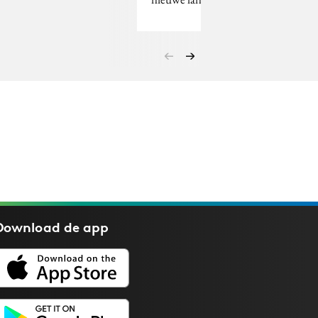
Download de
app