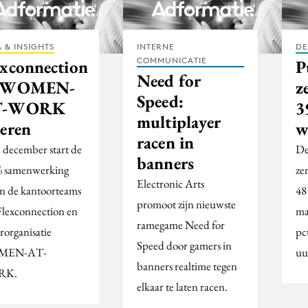
 & INSIGHTS
INTERNE
DE
COMMUNICATIE
exconnection
P
Need for
 WOMEN-
z
Speed:
T-WORK
3
multiplayer
seren
w
racen in
1 december start de
De
banners
 samenwerking
ze
Electronic Arts
en de kantoorteams
48
promoot zijn nieuwste
Flexconnection en
ma
ramegame Need for
rorganisatie
pc
Speed door gamers in
MEN-AT-
uu
banners realtime tegen
RK.
elkaar te laten racen.