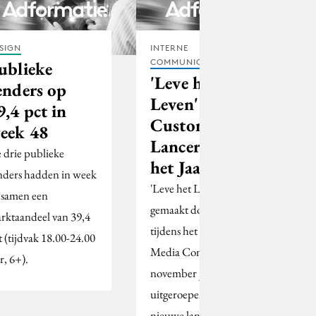
SIGN
INTERNE
COMMUNICATIE
ublieke
'Leve het
enders op
Leven'
9,4 pct in
Customer
eek 48
Lancering van
 drie publieke
het Jaar
nders hadden in week
'Leve het Leven'
 samen een
gemaakt door Hemels is
rktaandeel van 39,4
tijdens het Customer
t (tijdvak 18.00-24.00
Media Congres op 25
r, 6+).
november jl.
uitgeroepen tot de beste
nieuwe lancering van…