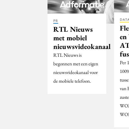
DATA
PR
Fl
RTL Nieuws
en
met mobiel
A
nieuwsvideokanaal
fu
RTL Nieuws is
Per 
begonnen met een eigen
100%
nieuwsvideokanaal voor
tuss
de mobiele telefoon.
van 
zuste
WO
WO