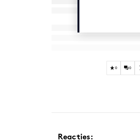
0
0
Reacties: