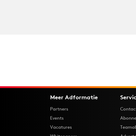
Meer Adformatie
Servi
Partners
Contac
Events
Abonne
Vacatures
Teama