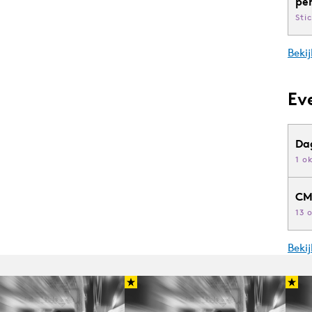
pe
Sti
Bekij
Ev
Da
1 o
CM
13 
Beki