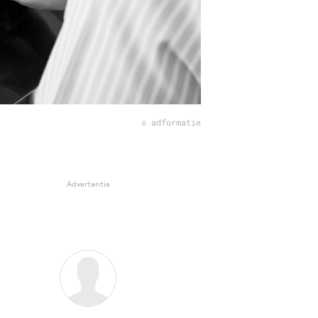
© adformatie
Advertentie