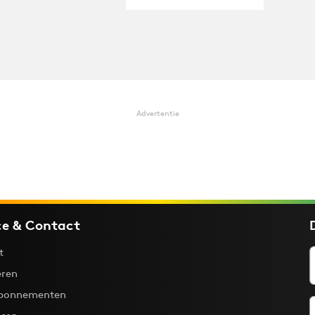
Advertentie
ce & Contact
t
ren
bonnementen