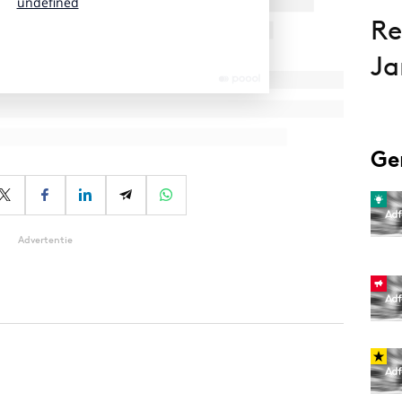
Re
Ja
Ge
Advertentie