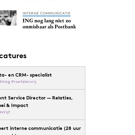
INTERNE COMMUNICATIE
ING nog lang niet zo
onmisbaar als Postbank
catures
ta- en CRM- specialist
chting Proefdiervrij
ent Service Director — Relaties,
oei & Impact
mVijf
pert interne communicatie (28 uur