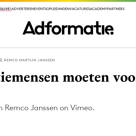
GLIVE!
GLIVE!
ADVERTEREN
ADVERTEREN
EVENTS
EVENTS
OPLEIDINGEN
OPLEIDINGEN
VACATURES
VACATURES
ACADEMY
ACADEMY
PARTNERS
PARTNERS
REMCO MARTIJN JANSSEN
ieuws app
iemensen moeten voo
om Remco Janssen on Vimeo.
Media
ormation
Merkstrategie
PR