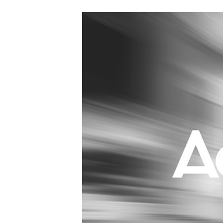
Carriere
Effectiviteit
Contentmarketing
Gedragsverand
Craft
Influencer mar
Customer Experience
Interne commu
Data & Insights
Martech