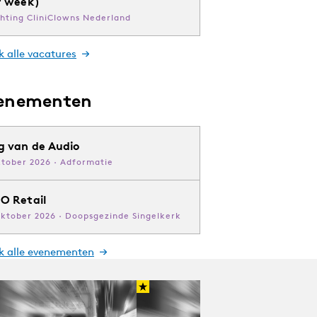
r week)
chting CliniClowns Nederland
k alle vacatures
enementen
g van de Audio
ktober 2026 · Adformatie
O Retail
oktober 2026 · Doopsgezinde Singelkerk
jk alle evenementen