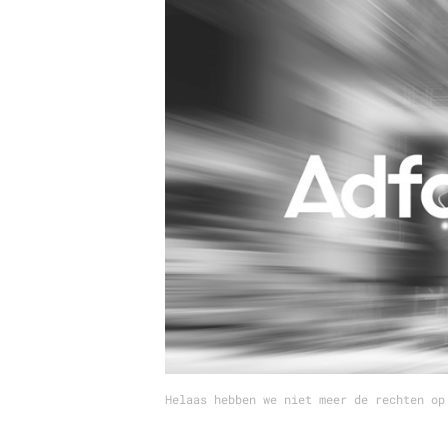
Carriere
Effectiviteit
Contentmarketing
Gedragsverand
Craft
Influencer mar
Customer Experience
Interne commu
Data & Insights
Martech
Helaas hebben we niet meer de rechten op