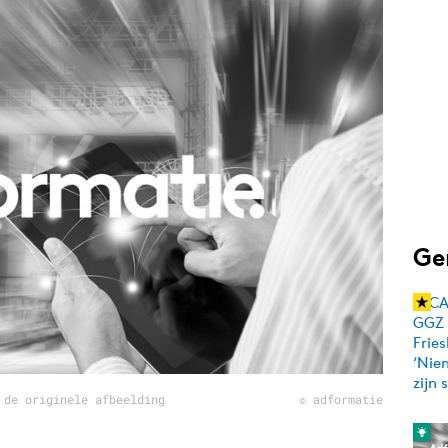
Programmatic
ering
Purpose Marketing
keting
Reputatie & crisis
nicatie
Ge
 de originele afbeelding
© adformatie