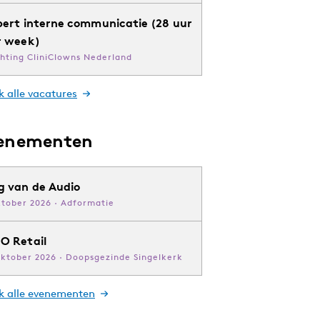
pert interne communicatie (28 uur
r week)
chting CliniClowns Nederland
k alle vacatures
enementen
g van de Audio
ktober 2026 · Adformatie
O Retail
oktober 2026 · Doopsgezinde Singelkerk
jk alle evenementen