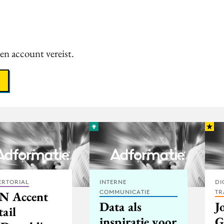
een account vereist.
ERTORIAL
INTERNE
DI
COMMUNICATIE
TR
N Accent
Data als
J
ail
inspiratie voor
G