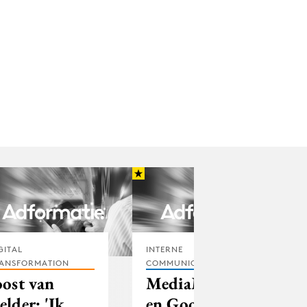
GITAL
INTERNE
ANSFORMATION
COMMUNICATIE
oost van
MediaMonks
elder: 'Ik
en Google