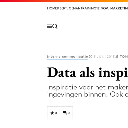
HOME
HOME
9 SEPT: GENAI-TRAINING
9 SEPT: GENAI-TRAINING
12 NOV: MARKETIN
12 NOV: MARKETIN
Interne communicatie
3 JUNI 2015
TOM
Volg het laatste nieuws via de Adformatie N
Data als insp
Inspiratie voor het maken
Topics
ingevingen binnen. Ook d
Artificial Intelligence
Design
Bureaus
Digital transf
0
0
Campagnes
Diversiteit