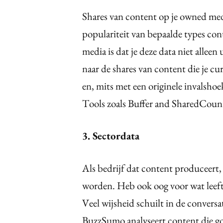
Shares van content op je owned medi
populariteit van bepaalde types con
media is dat je deze data niet alleen 
naar de shares van content die je cu
en, mits met een originele invalsho
Tools zoals Buffer and SharedCount
3. Sectordata
Als bedrijf dat content produceert, m
worden. Heb ook oog voor wat leeft i
Veel wijsheid schuilt in de conversat
BuzzSumo analyseert content die go