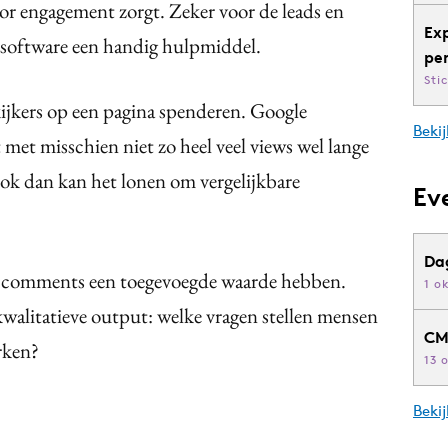
oor engagement zorgt. Zeker voor de leads en
Ex
 software een handig hulpmiddel.
pe
Sti
 kijkers op een pagina spenderen. Google
Bekij
met misschien niet zo heel veel views wel lange
ook dan kan het lonen om vergelijkbare
Ev
Da
de comments een toegevoegde waarde hebben.
1 o
 kwalitatieve output: welke vragen stellen mensen
CM
rken?
13 
Beki