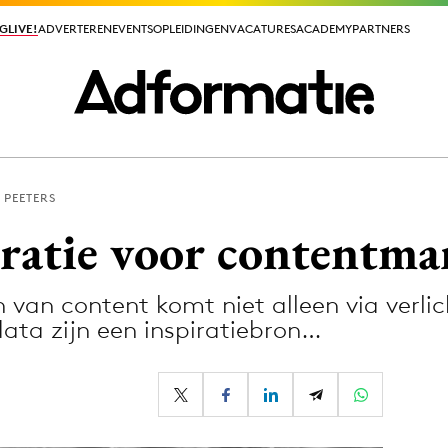
GLIVE!
GLIVE!
ADVERTEREN
ADVERTEREN
EVENTS
EVENTS
OPLEIDINGEN
OPLEIDINGEN
VACATURES
VACATURES
ACADEMY
ACADEMY
PARTNERS
PARTNERS
 PEETERS
ieuws app
iratie voor contentma
 van content komt niet alleen via verlic
ata zijn een inspiratiebron…
Media
ormation
Merkstrategie
PR