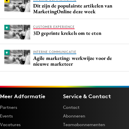
Dit zijn de populairste artikelen van
MarketingOnline deze week
CUSTOMER EXPERIENCE
3D geprinte krekels om te eten
INTERNE COMMUNICATIE
Agile marketing: werkwijze voor de
nieuwe marketeer
Meer Adformatie
Service & Contact
Partners
Contact
Events
Abonneren
Vacatures
Teamabonnementen