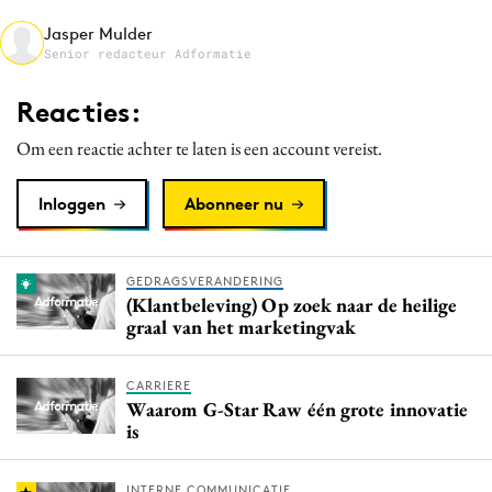
Media
Jasper Mulder
Senior redacteur Adformatie
Merkstrategie
PR
Reacties:
Programmatic
Om een reactie achter te laten is een account vereist.
Purpose Marketing
Reputatie & crisis
Inloggen
Abonneer nu
GEDRAGSVERANDERING
(Klantbeleving) Op zoek naar de heilige
graal van het marketingvak
CARRIERE
Waarom G-Star Raw één grote innovatie
is
INTERNE COMMUNICATIE