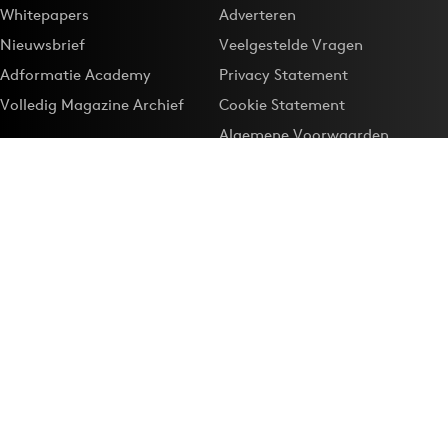
Whitepapers
Adverteren
Nieuwsbrief
Veelgestelde Vragen
Adformatie Academy
Privacy Statement
Volledig Magazine Archief
Cookie Statement
Algemene Voorwaarden
Onze app
Maak Adformatie.nl je
Google-favoriet
Privacyinstellingen
Download de
Adformatie Nieuws App