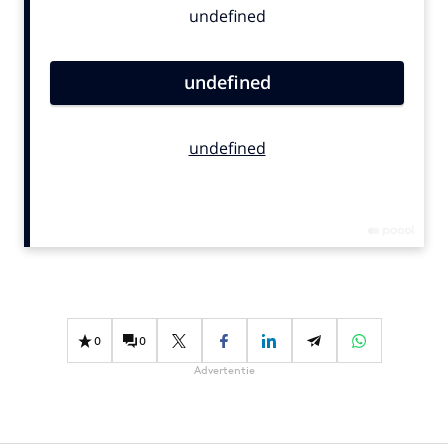
Bureaus
Campagnes
Carriere
Contentmarketing
Craft
Customer Experience
Data & Insights
Design
Digital transformation
Diversiteit
Effectiviteit
0
0
Gedragsverandering
Advertentie
Influencer marketing
Interne communicatie
Martech