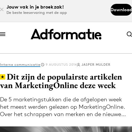
Jouw vak in je broekzak!
Download
De beste leeservaring met de app
Abonneer nu
Abonneer nu
Interne communicatie
9 AUGUSTUS 2014
JASPER MULDER
Log in
Dit zijn de populairste artikelen
van MarketingOnline deze week
Download de app
Volg het laatste nieuws via de Adformatie
De 5 marketingstukken die de afgelopen week
het meest werden gelezen op MarketingOnline.
Nieuws app
Over het schrappen van merken en de nieuwe…